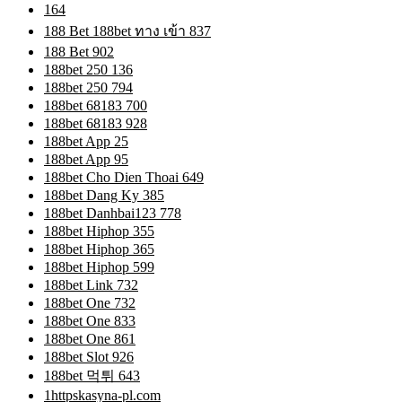
164
188 Bet 188bet ทาง เข้า 837
188 Bet 902
188bet 250 136
188bet 250 794
188bet 68183 700
188bet 68183 928
188bet App 25
188bet App 95
188bet Cho Dien Thoai 649
188bet Dang Ky 385
188bet Danhbai123 778
188bet Hiphop 355
188bet Hiphop 365
188bet Hiphop 599
188bet Link 732
188bet One 732
188bet One 833
188bet One 861
188bet Slot 926
188bet 먹튀 643
1httpskasyna-pl.com