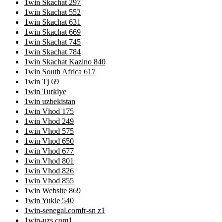
1win Skachat 297
1win Skachat 552
1win Skachat 631
1win Skachat 669
1win Skachat 745
1win Skachat 784
1win Skachat Kazino 840
1win South Africa 617
1win Tj 69
1win Turkiye
1win uzbekistan
1win Vhod 175
1win Vhod 249
1win Vhod 575
1win Vhod 650
1win Vhod 677
1win Vhod 801
1win Vhod 826
1win Vhod 855
1win Website 869
1win Yukle 540
1win-senegal.comfr-sn z1
1win-uzs.com1