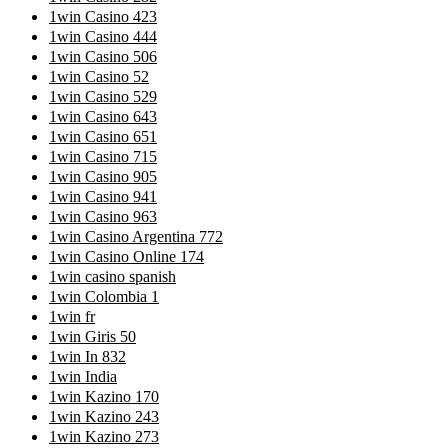
1win Casino 423
1win Casino 444
1win Casino 506
1win Casino 52
1win Casino 529
1win Casino 643
1win Casino 651
1win Casino 715
1win Casino 905
1win Casino 941
1win Casino 963
1win Casino Argentina 772
1win Casino Online 174
1win casino spanish
1win Colombia 1
1win fr
1win Giris 50
1win In 832
1win India
1win Kazino 170
1win Kazino 243
1win Kazino 273