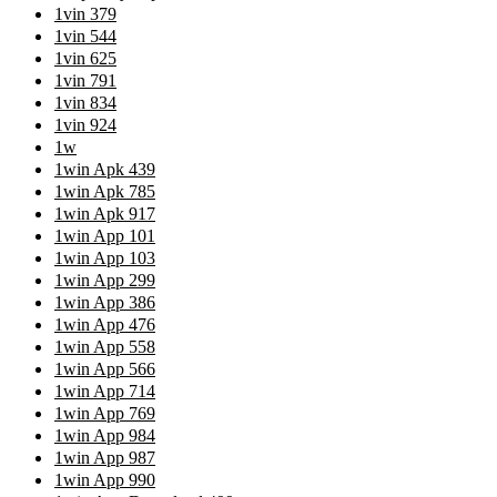
1vin 379
1vin 544
1vin 625
1vin 791
1vin 834
1vin 924
1w
1win Apk 439
1win Apk 785
1win Apk 917
1win App 101
1win App 103
1win App 299
1win App 386
1win App 476
1win App 558
1win App 566
1win App 714
1win App 769
1win App 984
1win App 987
1win App 990