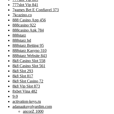
777slot Vip 841
7games Bet E Confiavel 373
7kcazino.co
888 Casino App 456
888casino 922
888casino Apk 784
888starz
888starz bd
888starz Betting 95
888starz Kasyno 310
888starz Website 843
8k8 Casino Slot 558
8k8 Casino Slot 561
8k8 Slot 293
8k8 Slot 817
8k8 Slot Casino 72
8k8 Vip Slot 873
8xbet Vina 482
9-9
activation-keys.ru
adanaakuyolyardim.com
ancorZ 1000