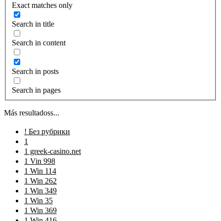
Exact matches only
Search in title
Search in content
Search in posts
Search in pages
Más resultadoss...
! Без рубрики
1
1 greek-casino.net
1 Vin 998
1 Win 114
1 Win 262
1 Win 349
1 Win 35
1 Win 369
1 Win 416