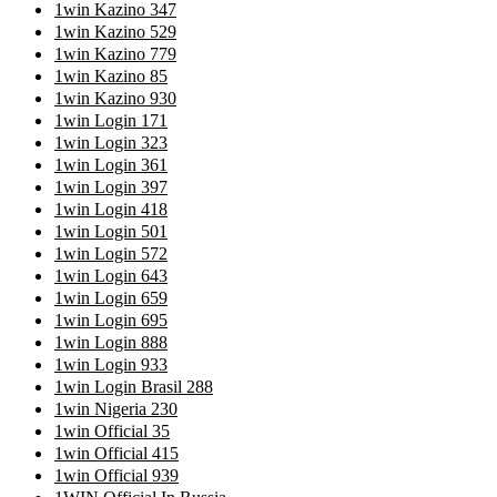
1win Kazino 347
1win Kazino 529
1win Kazino 779
1win Kazino 85
1win Kazino 930
1win Login 171
1win Login 323
1win Login 361
1win Login 397
1win Login 418
1win Login 501
1win Login 572
1win Login 643
1win Login 659
1win Login 695
1win Login 888
1win Login 933
1win Login Brasil 288
1win Nigeria 230
1win Official 35
1win Official 415
1win Official 939