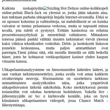
Kaikista ruokapöydän
online-pelistä Black-Jack on yleensä se, jonka jätän takaisin aina,
kun tutkitaan parhaita uhkapelejä linjalla Internet-sivustoilla. Ehkä se
on upouusi kokemus ja vaihtoehtoja, tai mahdollisesti se on kuinka
vaivaton se tuntuu pelaamassa verkossa, mutta se napsautti minua
tavalla, jota ruletti ei pystynyt. Erittäin kasinoissa on erilaisia
prosenttiosuusyrityksiä ja menetelmiä valitakseen. Mittauksen
toisessa päässä pankki välittää muuten tarkistukset vievät yleensä
kaksi viikkoa tekniikoiden voittoihin. Debit- ja luottokortit liukuvat
jonnekin keskustassa, mutta paljon ammattilaiset ovat
parempia.Tämä johtuu siitä, että monilla ihmisillä on tällä hetkellä
hänet, joten he kohtaavat verkkopohjaiset kasinot yhden kaupan
viisumin kanssa.
Uhkapelaamisanalyysimme on hienostuneiden laitteiden laitteet, ja
saat vankan tarkistusmenettelyn, jonka avulla voit antaa kaikkein
oivaltavimpia neuvoja. Huomautusta on suoritettava tarkkuus
ammattimaisten analyytikoiden takia, jotka ympäröivät
uhkapelisivuston tärkeitä näkökohtia. Koko merkityksessä pieniin
tosiasioihin voit odottaa luotettavan luokituksen. Sukella live -
jälleenmyyjälle sic bo: n kiehtovalle kentälle, joka on hyvä
kiinalainen uhkapelaamisen videopeli, jossa Chance Match -
lähestymistapa.