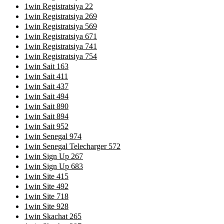
1win Registratsiya 22
1win Registratsiya 269
1win Registratsiya 569
1win Registratsiya 671
1win Registratsiya 741
1win Registratsiya 754
1win Sait 163
1win Sait 411
1win Sait 437
1win Sait 494
1win Sait 890
1win Sait 894
1win Sait 952
1win Senegal 974
1win Senegal Telecharger 572
1win Sign Up 267
1win Sign Up 683
1win Site 415
1win Site 492
1win Site 718
1win Site 928
1win Skachat 265