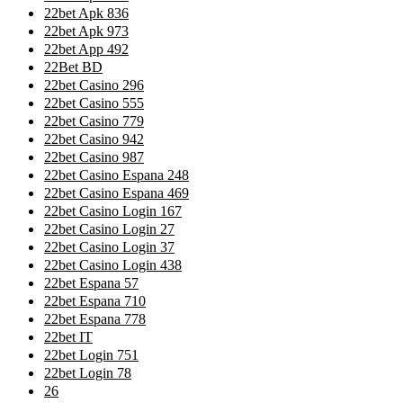
22bet Apk 836
22bet Apk 973
22bet App 492
22Bet BD
22bet Casino 296
22bet Casino 555
22bet Casino 779
22bet Casino 942
22bet Casino 987
22bet Casino Espana 248
22bet Casino Espana 469
22bet Casino Login 167
22bet Casino Login 27
22bet Casino Login 37
22bet Casino Login 438
22bet Espana 57
22bet Espana 710
22bet Espana 778
22bet IT
22bet Login 751
22bet Login 78
26