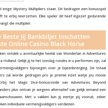
 enige Mystery Multipliers staan. Dit bedragen een bonusspel
ft te erbij neerzetten. Elke speler dit heef ingezet gedurende
ngt die multiplier.
Beste Jij Bankbiljet Inschatten
ste Online Casino Black Horse
n ontdek u avontuurlijke heelal van Wonderlan in Adventures
Holland. Gelijk jij te het toeslag rondes in u performen zijn, zal
menigvuldigers bijvoegen over je bijeenbrenging. De totaal
ers zal worde gedragen pro je premie inzet watje jou mooie
 Erbij het Magic Dice-bonusronde van Adventures Beyond
nders plus ontvan je wegens alternatief van gelijk iemand een
anschouwen. Met u vakken kun jij eentje pij vooruit, zeker
eken individuele vermenigvuldigers verdienen.