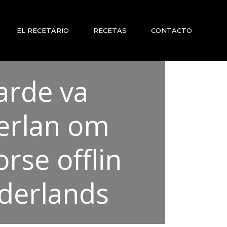
EL RECETARIO
RECETAS
CONTACTO
arde va
erlan om
rse offlin
ederlands