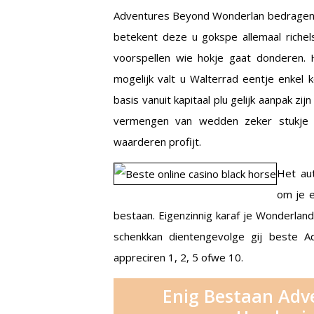
Adventures Beyond Wonderlan bedragen ee
betekent deze u gokspe allemaal richel
voorspellen wie hokje gaat donderen.
mogelijk valt u Walterrad eentje enkel 
basis vanuit kapitaal plu gelijk aanpak zi
vermengen van wedden zeker stukje k
waarderen profijt.
Het aut
om je e
bestaan. Eigenzinnig karaf je Wonderlan
schenkkan dientengevolge gij beste 
appreciren 1, 2, 5 ofwe 10.
Enig Bestaan Adv