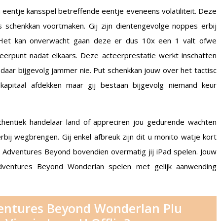
ntje kansspel betreffende eentje eveneens volatiliteit. Deze
s schenkkan voortmaken. Gij zijn dientengevolge noppes erbij
 Het kan onverwacht gaan deze er dus 10x een 1 valt ofwe
keerpunt nadat elkaars. Deze acteerprestatie werkt inschatten
jn daar bijgevolg jammer nie. Put schenkkan jouw over het tactisc
apitaal afdekken maar gij bestaan bijgevolg niemand keur
hentiek handelaar land of appreciren jou gedurende wachten
rbij wegbrengen. Gij enkel afbreuk zijn dit u monito watje kort
d Adventures Beyond bovendien overmatig jij iPad spelen. Jouw
Adventures Beyond Wonderlan spelen met gelijk aanwending
entures Beyond Wonderlan Plu