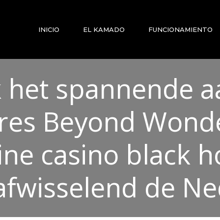
INICIO
EL KAMADO
FUNCIONAMIENTO
 het spannende a
res Beyond Wond
ine casino black ho
afwisselend de N