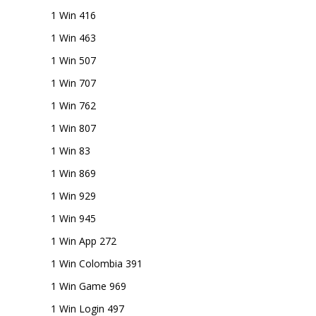
1 Win 416
1 Win 463
1 Win 507
1 Win 707
1 Win 762
1 Win 807
1 Win 83
1 Win 869
1 Win 929
1 Win 945
1 Win App 272
1 Win Colombia 391
1 Win Game 969
1 Win Login 497