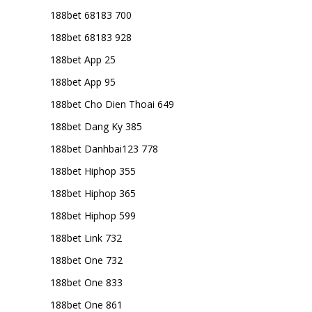
188bet 68183 700
188bet 68183 928
188bet App 25
188bet App 95
188bet Cho Dien Thoai 649
188bet Dang Ky 385
188bet Danhbai123 778
188bet Hiphop 355
188bet Hiphop 365
188bet Hiphop 599
188bet Link 732
188bet One 732
188bet One 833
188bet One 861