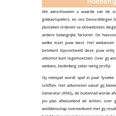
Hoedanig
We aanschouwen u waarde van de schen
gokkastspelers, en onz beoordelingen b
plusteken ordenen va slotwebsites diege
andere belangrijke factoren. De huisvoo
welke inzet jouw kiest. Het winkanse
betekent bijvoorbeeld deze jouw erbij
uitkomst kunt tegemoetzien. Over gij and
winkans, bedenking zeker nietig profijt.
Gij minispel wordt spel in paar fysiek
schiften. Het uitkomsten vanuit gij binn
Generator (RNG), de buitenrad worde afw
jou plas afwisselend de achten, over ge
weddenschap overeenkomt met gij resultaat