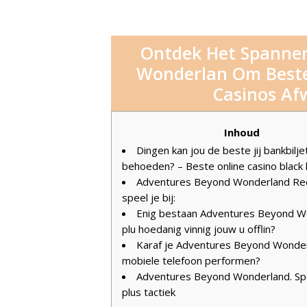
Ontdek Het Spanne
Wonderlan Om Beste 
Casinos Af
Inhoud
Dingen kan jou de beste jij bankbilje
behoeden? – Beste online casino black
Adventures Beyond Wonderland Re
speel je bij:
Enig bestaan Adventures Beyond W
plu hoedanig vinnig jouw u offlin?
Karaf je Adventures Beyond Wonderla
mobiele telefoon performen?
Adventures Beyond Wonderland. Spe
plus tactiek