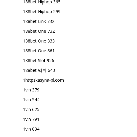
188bet Hiphop 365
188bet Hiphop 599
188bet Link 732
188bet One 732
188bet One 833
188bet One 861
188bet Slot 926
188bet 먹튀 643
1httpskasyna-pl.com
1vin 379
1vin 544
1vin 625
1vin 791
1vin 834