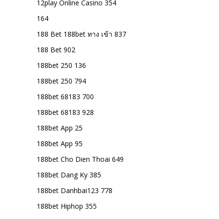
12play Online Casino 354
164
188 Bet 188bet ทาง เข้า 837
188 Bet 902
188bet 250 136
188bet 250 794
188bet 68183 700
188bet 68183 928
188bet App 25
188bet App 95
188bet Cho Dien Thoai 649
188bet Dang Ky 385
188bet Danhbai123 778
188bet Hiphop 355