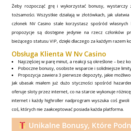
Żeby rozpocząć grę i wykorzystać bonusy, wystarczy za
tożsamości. Wszystkie działają w złotówkach, jak ułatwi
członek NV Casino stale korzystasz spośród własnych
propozycje są dostępne jedynie na rzecz członków 
bieżącego statusu VIP, dzięki dlaczego za każdym razem ko
Obsługa Klienta W Nv Casino
Najczęściej w parę minut, a reakcji są określone – bez k
Poboczne bonusy, osobiste wsparcie i solidniejsze limit
Propozycja zawiera 3 pierwsze depozyty, jakie możliwośc
Jak ubasak miałem już dużo styczności spośród hazardem
oferuje sloty przez internet, co na starcie wykonuje różn
internet i każdy highroller nadprogram wyszuka coś gwoli
coś, których nie zaakceptować posiada każda platforma.
Unikalne Bonusy, Które Podni