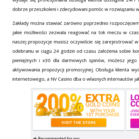
dobrze przeszkoleni i zdecydowani pomóc w rozwiązaniu w
Zakłady można stawiać zarówno poprzednio rozpoczęciem 
jakie możliwości zezwala reagować na tok meczu w cza
naszej propozycje musisz oczywiście się zarejestrować w
odebraniu w ciągu 24 godzin od czasu założenia sobie ko
pieniężnych i x30 dla darmowych spinów, możesz jego
aktywowania propozycji promocyjnej. Obsługa klienta wy
internetowego, a NV Casino dba o własnych internautów 