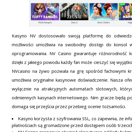
Kasyno NV dostosowało swoją platformę do odwiedzen
możliwości umożliwia na swobodny dostęp do konsol w
oprogramowania. NV Casino gwarantuje różnorodność ko
dzięki z jakiego powodu każdy fan może cieszyć się wyjąt
NVcasino na żywo pozwala na grę spośród fachowymi krup
umożliwia oryginalne kasynowe doświadczenie. Nasza ofe
wyłącznie na atrakcyjnych automatach slotowych, których
odmiennych kasynach internetowego. Nim gracze będą potr
domaga się przejścia przez przebieg ocenie tożsamości.
Kasyno korzysta z szyfrowania SSL, co zapewnia, że info
płatnościach są gromadzone przed dostępem osób trzecic