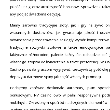
jakość usług oraz atrakcyjność bonusów. Sprawdzisz takż
aby podjąć świadomą decyzję.
Mamy zarówno tradycyjne sloty, jak i gry na żywo o
wspaniałych dostawców, jak gwarantuje jakość i uczc
odwiedzenia przedstawienia rozległy wybór komputerów
tradycyjne rozrywki stołowe a także emocjonujące par
faktycznie różnorodnej palecie każdy fan odnajdzie coś 
własnego stopnia doświadczenia a także preferencji. W C
Casino pozwala graczom wygrywać rzeczywistą gotówkę p
depozytu darmowe spiny jak część własnych promocji.
Podajemy zarówno doskonałe automaty, jakim sposo
bonusowymi. NV Casino owo w pełni responsywna pode
mobilnych. Określonym spośród nadrzędnych elementów, kt
wydaje się profesjonalna obsługa klienta dostępna 24/7 