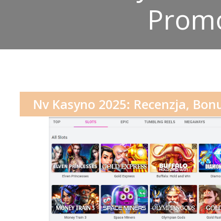
Promo
Nv Kasyno 2025: Recenzja, Bonu