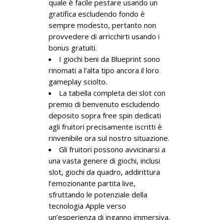
quale è facile pestare usando un
gratifica escludendo fondo è
sempre modesto, pertanto non
provvedere di arricchirti usando i
bonus gratuiti.
I giochi beni da Blueprint sono
rinomati a l’alta tipo ancora il loro
gameplay sciolto.
La tabella completa dei slot con
premio di benvenuto escludendo
deposito sopra free spin dedicati
agli fruitori precisamente iscritti è
rinvenibile ora sul nostro situazione.
Gli fruitori possono avvicinarsi a
una vasta genere di giochi, inclusi
slot, giochi da quadro, addirittura
l’emozionante partita live,
sfruttando le potenziale della
tecnologia Apple verso
un’esperienza di inganno immersiva.