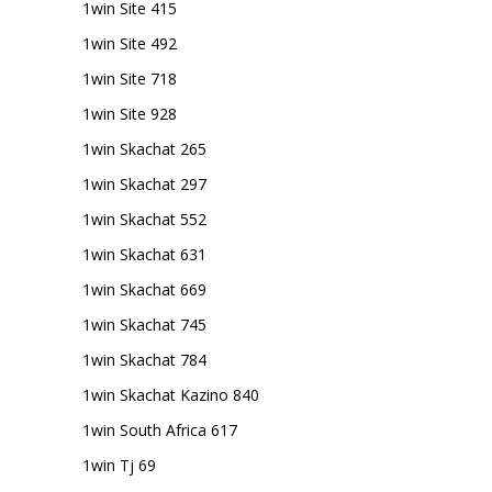
1win Site 415
1win Site 492
1win Site 718
1win Site 928
1win Skachat 265
1win Skachat 297
1win Skachat 552
1win Skachat 631
1win Skachat 669
1win Skachat 745
1win Skachat 784
1win Skachat Kazino 840
1win South Africa 617
1win Tj 69