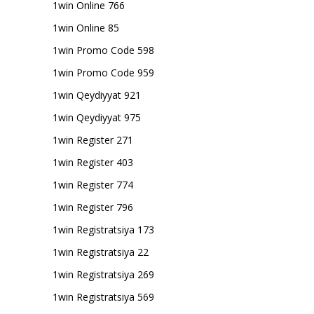
1win Online 766
1win Online 85
1win Promo Code 598
1win Promo Code 959
1win Qeydiyyat 921
1win Qeydiyyat 975
1win Register 271
1win Register 403
1win Register 774
1win Register 796
1win Registratsiya 173
1win Registratsiya 22
1win Registratsiya 269
1win Registratsiya 569