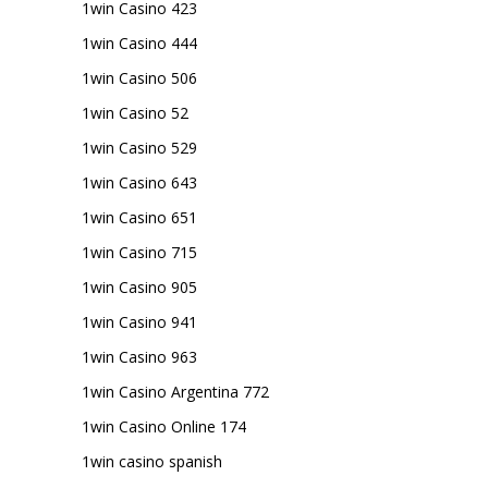
1win Casino 423
1win Casino 444
1win Casino 506
1win Casino 52
1win Casino 529
1win Casino 643
1win Casino 651
1win Casino 715
1win Casino 905
1win Casino 941
1win Casino 963
1win Casino Argentina 772
1win Casino Online 174
1win casino spanish