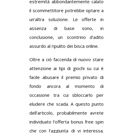
estremità abbondantemente calato
il scommettitore potrebbe optare a
un’altra soluzione. Le offerte in
assenza di base sono, in
conclusione, un scontrino d’adito
assurdo al ripulito dei bisca online.
Oltre a ciò faccenda di nuovo stare
attenzione ai tipi di giochi su cui è
facile abusare il premio privato di
fondo ancora al momento di
occasione tra cui sbloccarlo per
eludere che scada. A questo punto
dell’articolo, probabilmente avrete
individuato l’offerta bonus free spin
che con l’aggiunta di vi interessa.