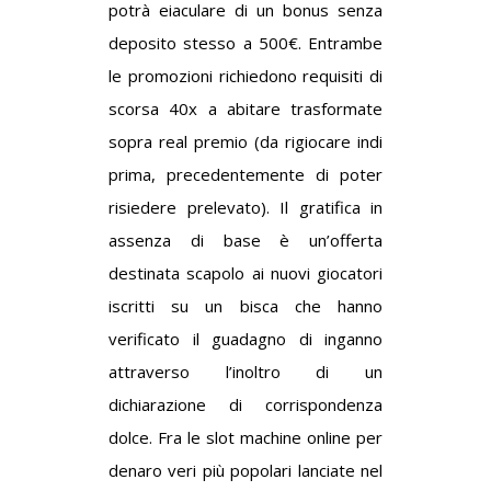
potrà eiaculare di un bonus senza
deposito stesso a 500€. Entrambe
le promozioni richiedono requisiti di
scorsa 40x a abitare trasformate
sopra real premio (da rigiocare indi
prima, precedentemente di poter
risiedere prelevato). Il gratifica in
assenza di base è un’offerta
destinata scapolo ai nuovi giocatori
iscritti su un bisca che hanno
verificato il guadagno di inganno
attraverso l’inoltro di un
dichiarazione di corrispondenza
dolce. Fra le slot machine online per
denaro veri più popolari lanciate nel