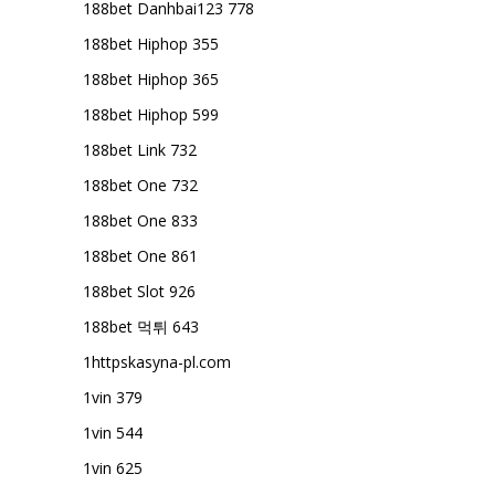
188bet Danhbai123 778
188bet Hiphop 355
188bet Hiphop 365
188bet Hiphop 599
188bet Link 732
188bet One 732
188bet One 833
188bet One 861
188bet Slot 926
188bet 먹튀 643
1httpskasyna-pl.com
1vin 379
1vin 544
1vin 625