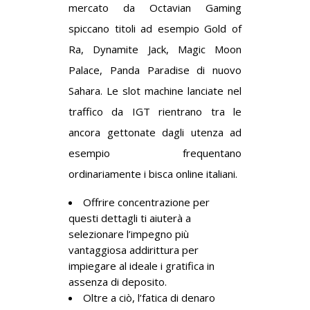
mercato da Octavian Gaming
spiccano titoli ad esempio Gold of
Ra, Dynamite Jack, Magic Moon
Palace, Panda Paradise di nuovo
Sahara. Le slot machine lanciate nel
traffico da IGT rientrano tra le
ancora gettonate dagli utenza ad
esempio frequentano
ordinariamente i bisca online italiani.
Offrire concentrazione per
questi dettagli ti aiuterà a
selezionare l’impegno più
vantaggiosa addirittura per
impiegare al ideale i gratifica in
assenza di deposito.
Oltre a ciò, l’fatica di denaro