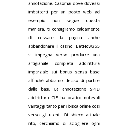
annotazione. Casomai dove dovessi
imbatterti per un posto web ad
esempio non segue questa
maniera, ti consigliamo caldamente
di cessare la pagina anche
abbandonare il casinò. BetNow365
si impegna verso produrre una
artigianale completa addirittura
imparziale sui bonus senza base
affinché abbiamo deciso di partire
dalle basi. La annotazione SPID
addirittura CIE ha pratico notevoli
vantaggi tanto per i bisca online così
verso gli utenti. Di sbieco attuale
rito, cerchiamo di sciogliere ogni