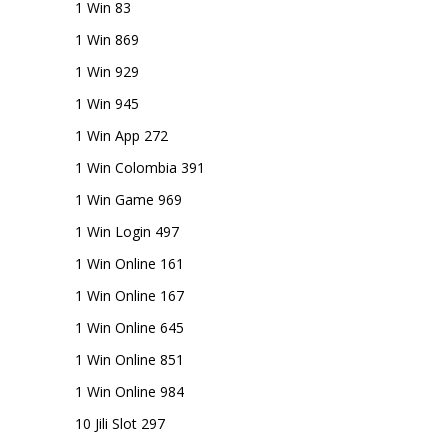
1 Win 83
1 Win 869
1 Win 929
1 Win 945
1 Win App 272
1 Win Colombia 391
1 Win Game 969
1 Win Login 497
1 Win Online 161
1 Win Online 167
1 Win Online 645
1 Win Online 851
1 Win Online 984
10 Jili Slot 297