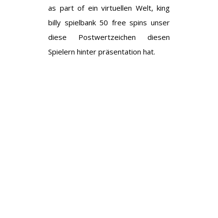
as part of ein virtuellen Welt, king
billy spielbank 50 free spins unser
diese Postwertzeichen diesen
Spielern hinter präsentation hat.