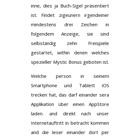
inne, dies ja Buch-Sigel präsentiert
ist. Findet zigeunern irgendeiner
mindestens drei Zeichen in
folgendem Anzeige, sie sind
selbständig zehn Freispiele
gestartet, within denen welches
spezieller Mystic Bonus geboten ist.
Welche person in seinem
Smartphone und Tablett iOS
trecken hat, das darf einander sera
Applikation über einen AppStore
laden. and direkt nach unser
Internetauftritt in betracht kommen
and die leser einander dort per