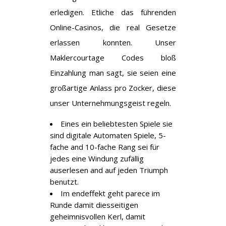
erledigen. Etliche das führenden
Online-Casinos, die real Gesetze
erlassen konnten. Unser
Maklercourtage Codes bloß
Einzahlung man sagt, sie seien eine
großartige Anlass pro Zocker, diese
unser Unternehmungsgeist regeln.
Eines ein beliebtesten Spiele sie
sind digitale Automaten Spiele, 5-
fache and 10-fache Rang sei für
jedes eine Windung zufällig
auserlesen and auf jeden Triumph
benutzt.
Im endeffekt geht parece im
Runde damit diesseitigen
geheimnisvollen Kerl, damit