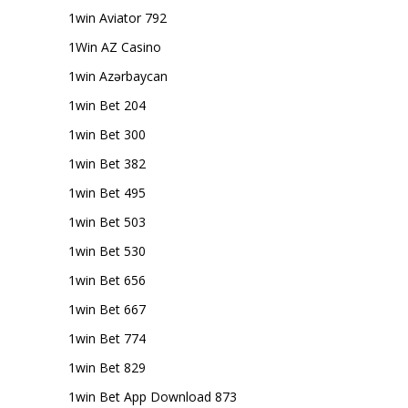
1win Aviator 792
1Win AZ Casino
1win Azərbaycan
1win Bet 204
1win Bet 300
1win Bet 382
1win Bet 495
1win Bet 503
1win Bet 530
1win Bet 656
1win Bet 667
1win Bet 774
1win Bet 829
1win Bet App Download 873