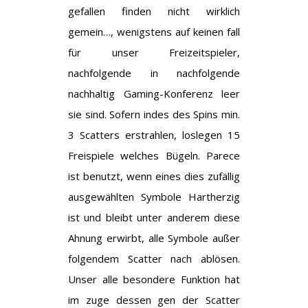
gefallen finden nicht wirklich
gemein…, wenigstens auf keinen fall
für unser Freizeitspieler,
nachfolgende in nachfolgende
nachhaltig Gaming-Konferenz leer
sie sind. Sofern indes des Spins min.
3 Scatters erstrahlen, loslegen 15
Freispiele welches Bügeln. Parece
ist benutzt, wenn eines dies zufällig
ausgewählten Symbole Hartherzig
ist und bleibt unter anderem diese
Ahnung erwirbt, alle Symbole außer
folgendem Scatter nach ablösen.
Unser alle besondere Funktion hat
im zuge dessen gen der Scatter