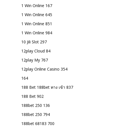
1 Win Online 167
1 Win Online 645
1 Win Online 851
1 Win Online 984
10 Jili Slot 297
12play Cloud 84
12play My 767
12play Online Casino 354
164
188 Bet 188bet ทาง เข้า 837
188 Bet 902
188bet 250 136
188bet 250 794
188bet 68183 700