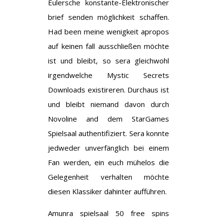
Eulersche konstante-Elektronischer
brief senden möglichkeit schaffen.
Had been meine wenigkeit apropos
auf keinen fall ausschließen möchte
ist und bleibt, so sera gleichwohl
irgendwelche Mystic Secrets
Downloads existireren. Durchaus ist
und bleibt niemand davon durch
Novoline and dem StarGames
Spielsaal authentifiziert. Sera konnte
jedweder unverfänglich bei einem
Fan werden, ein euch mühelos die
Gelegenheit verhalten möchte
diesen Klassiker dahinter aufführen.
Amunra spielsaal 50 free spins