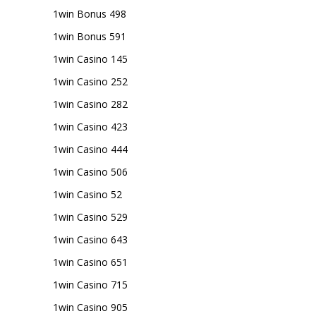
1win Bonus 498
1win Bonus 591
1win Casino 145
1win Casino 252
1win Casino 282
1win Casino 423
1win Casino 444
1win Casino 506
1win Casino 52
1win Casino 529
1win Casino 643
1win Casino 651
1win Casino 715
1win Casino 905