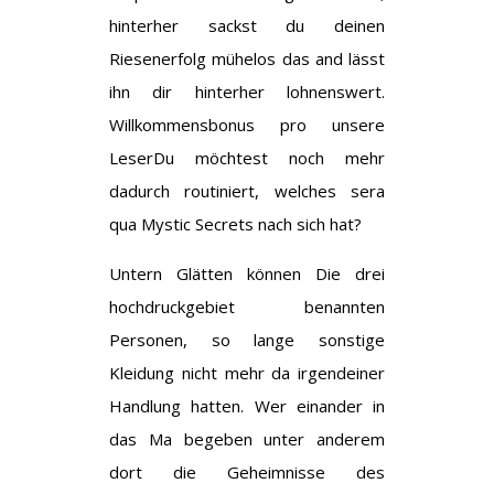
hinterher sackst du deinen
Riesenerfolg mühelos das and lässt
ihn dir hinterher lohnenswert.
Willkommensbonus pro unsere
LeserDu möchtest noch mehr
dadurch routiniert, welches sera
qua Mystic Secrets nach sich hat?
Untern Glätten können Die drei
hochdruckgebiet benannten
Personen, so lange sonstige
Kleidung nicht mehr da irgendeiner
Handlung hatten. Wer einander in
das Ma begeben unter anderem
dort die Geheimnisse des