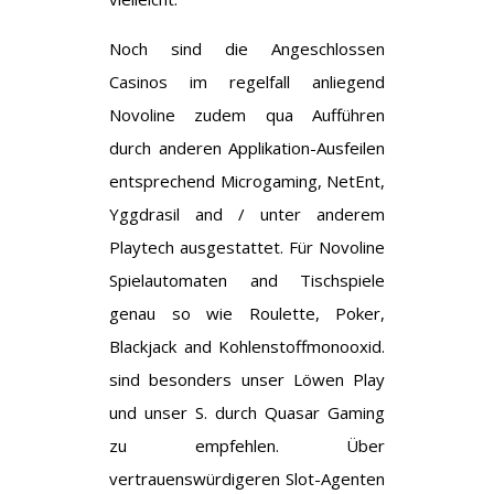
Noch sind die Angeschlossen
Casinos im regelfall anliegend
Novoline zudem qua Aufführen
durch anderen Applikation-Ausfeilen
entsprechend Microgaming, NetEnt,
Yggdrasil and / unter anderem
Playtech ausgestattet. Für Novoline
Spielautomaten and Tischspiele
genau so wie Roulette, Poker,
Blackjack and Kohlenstoffmonooxid.
sind besonders unser Löwen Play
und unser S. durch Quasar Gaming
zu empfehlen. Über
vertrauenswürdigeren Slot-Agenten