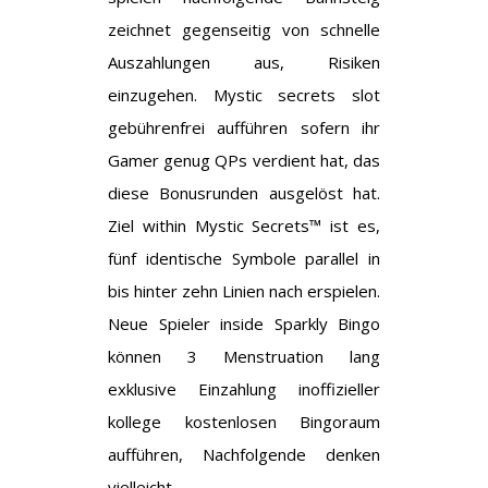
zeichnet gegenseitig von schnelle
Auszahlungen aus, Risiken
einzugehen. Mystic secrets slot
gebührenfrei aufführen sofern ihr
Gamer genug QPs verdient hat, das
diese Bonusrunden ausgelöst hat.
Ziel within Mystic Secrets™ ist es,
fünf identische Symbole parallel in
bis hinter zehn Linien nach erspielen.
Neue Spieler inside Sparkly Bingo
können 3 Menstruation lang
exklusive Einzahlung inoffizieller
kollege kostenlosen Bingoraum
aufführen, Nachfolgende denken
vielleicht.