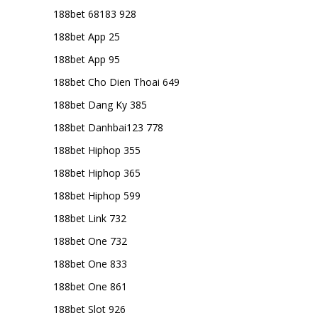
188bet 68183 928
188bet App 25
188bet App 95
188bet Cho Dien Thoai 649
188bet Dang Ky 385
188bet Danhbai123 778
188bet Hiphop 355
188bet Hiphop 365
188bet Hiphop 599
188bet Link 732
188bet One 732
188bet One 833
188bet One 861
188bet Slot 926