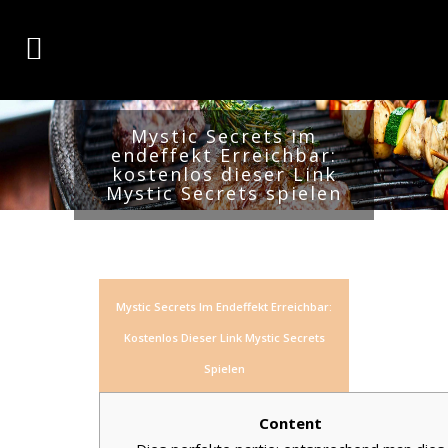
Mystic Secrets im
endeffekt Erreichbar:
kostenlos dieser Link
Mystic Secrets spielen
Mystic Secrets Im Endeffekt Erreichbar:
Kostenlos Dieser Link Mystic Secrets
Spielen
Content