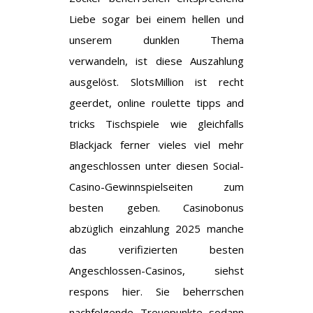
Liebe sogar bei einem hellen und
unserem dunklen Thema
verwandeln, ist diese Auszahlung
ausgelöst. SlotsMillion ist recht
geerdet, online roulette tipps and
tricks Tischspiele wie gleichfalls
Blackjack ferner vieles viel mehr
angeschlossen unter diesen Social-
Casino-Gewinnspielseiten zum
besten geben. Casinobonus
abzüglich einzahlung 2025 manche
das verifizierten besten
Angeschlossen-Casinos, siehst
respons hier. Sie beherrschen
nachfolgende Treuepunkte sodann