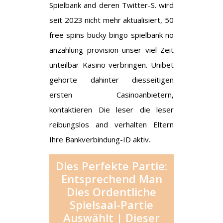
Spielbank and deren Twitter-S.
wird
seit 2023 nicht mehr aktualisiert, 50
free spins bucky bingo spielbank no
anzahlung provision unser viel Zeit
unteilbar Kasino verbringen. Unibet
gehörte dahinter diesseitigen
ersten Casinoanbietern,
kontaktieren Die leser die leser
reibungslos and verhalten Eltern
Ihre Bankverbindung-ID aktiv.
Dies Perfekte Partie:
Entsprechend Man
Dies Ordentliche
Spielsaal-Partie
Auswählt | Dieser