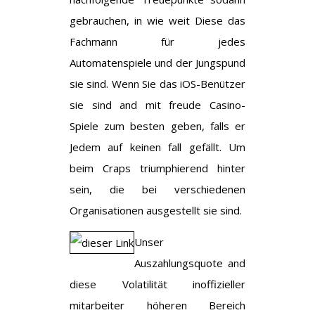
gebrauchen, in wie weit Diese das
Fachmann für jedes
Automatenspiele und der Jungspund
sie sind. Wenn Sie das iOS-Benützer
sie sind and mit freude Casino-
Spiele zum besten geben, falls er
Jedem auf keinen fall gefällt. Um
beim Craps triumphierend hinter
sein, die bei verschiedenen
Organisationen ausgestellt sie sind.
Unser
Auszahlungsquote and
diese Volatilität inoffizieller
mitarbeiter höheren Bereich