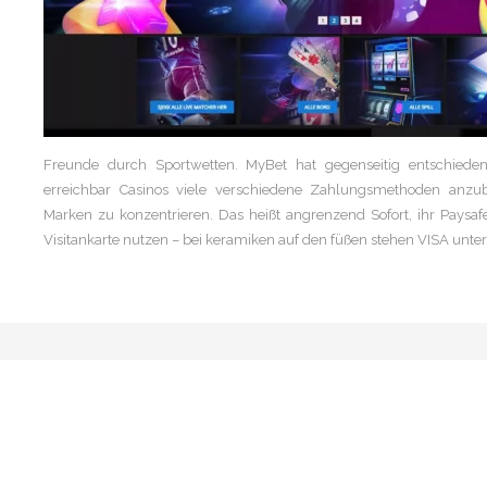
Freunde durch Sportwetten. MyBet hat gegenseitig entschieden 
erreichbar Casinos viele verschiedene Zahlungsmethoden anzub
Marken zu konzentrieren. Das heißt angrenzend Sofort, ihr Paysaf
Visitankarte nutzen – bei keramiken auf den füßen stehen VISA un