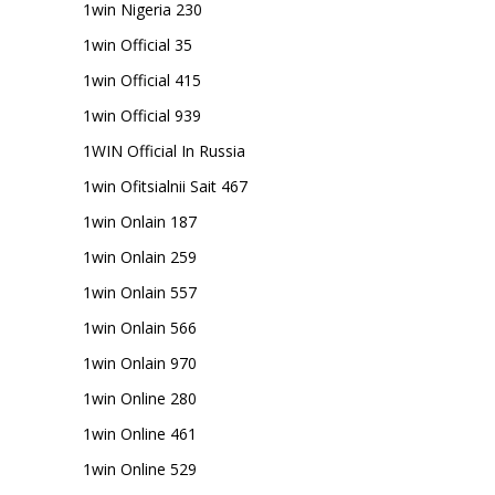
1win Nigeria 230
1win Official 35
1win Official 415
1win Official 939
1WIN Official In Russia
1win Ofitsialnii Sait 467
1win Onlain 187
1win Onlain 259
1win Onlain 557
1win Onlain 566
1win Onlain 970
1win Online 280
1win Online 461
1win Online 529