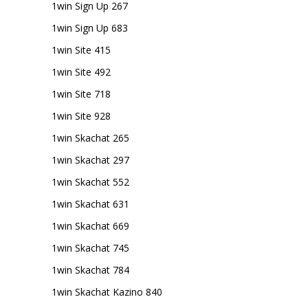
1win Sign Up 267
1win Sign Up 683
1win Site 415
1win Site 492
1win Site 718
1win Site 928
1win Skachat 265
1win Skachat 297
1win Skachat 552
1win Skachat 631
1win Skachat 669
1win Skachat 745
1win Skachat 784
1win Skachat Kazino 840