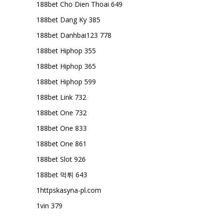
188bet Cho Dien Thoai 649
188bet Dang Ky 385
188bet Danhbai123 778
188bet Hiphop 355
188bet Hiphop 365
188bet Hiphop 599
188bet Link 732
188bet One 732
188bet One 833
188bet One 861
188bet Slot 926
188bet 먹튀 643
1httpskasyna-pl.com
1vin 379