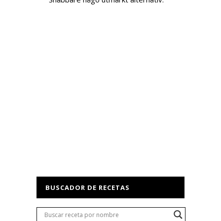
BUSCADOR DE RECETAS