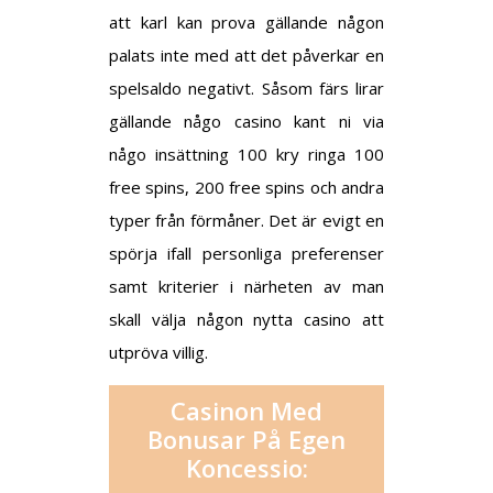
att karl kan prova gällande någon
palats inte med att det påverkar en
spelsaldo negativt. Såsom färs lirar
gällande någo casino kant ni via
någo insättning 100 kry ringa 100
free spins, 200 free spins och andra
typer från förmåner. Det är evigt en
spörja ifall personliga preferenser
samt kriterier i närheten av man
skall välja någon nytta casino att
utpröva villig.
Casinon Med
Bonusar På Egen
Koncessio: