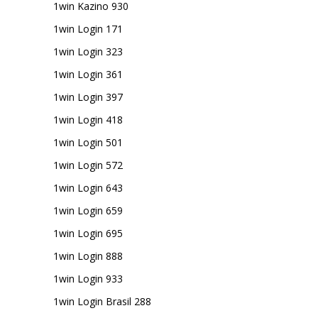
1win Kazino 930
1win Login 171
1win Login 323
1win Login 361
1win Login 397
1win Login 418
1win Login 501
1win Login 572
1win Login 643
1win Login 659
1win Login 695
1win Login 888
1win Login 933
1win Login Brasil 288