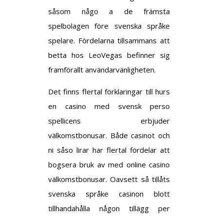
såsom någo a de främsta
spelbolagen före svenska språke
spelare. Fördelarna tillsammans att
betta hos LeoVegas befinner sig
framförallt användarvänligheten.
Det finns flertal förklaringar till hurs
en casino med svensk perso
spellicens erbjuder
välkomstbonusar. Både casinot och
ni såso lirar har flertal fördelar att
bogsera bruk av med online casino
välkomstbonusar. Oavsett så tillåts
svenska språke casinon blott
tillhandahålla någon tillägg per