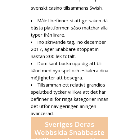
svenskt casino tillsammans Swish.
Målet befinner si att ge saken dä
bästa plattformen såso matchar alla
typer från lirare.
Ino skrivande tag, ino december
2017, äger Snabbare stoppat in
nästan 300 lek totalt.
Dom kant backa upp dig att bli
känd med nya spel och eskalera dina
möjligheter att besegra.
Tillsamman ett relativt grandios
spelutbud tycker vi likvä att det här
befinner si för ringa kategorier innan
det utför navigeringen aningen
avancerad.
Sveriges Deras
Webbsida Snabbaste