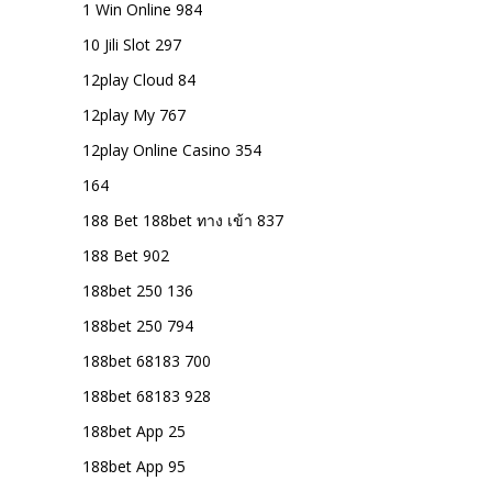
1 Win Online 984
10 Jili Slot 297
12play Cloud 84
12play My 767
12play Online Casino 354
164
188 Bet 188bet ทาง เข้า 837
188 Bet 902
188bet 250 136
188bet 250 794
188bet 68183 700
188bet 68183 928
188bet App 25
188bet App 95