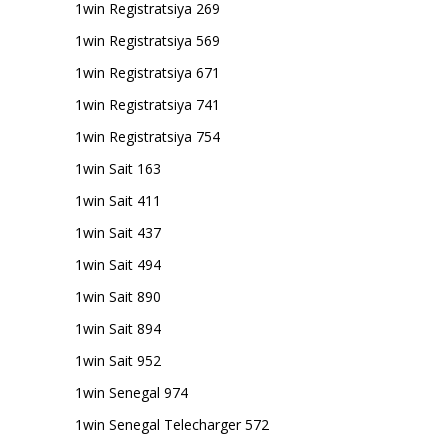
1win Registratsiya 269
1win Registratsiya 569
1win Registratsiya 671
1win Registratsiya 741
1win Registratsiya 754
1win Sait 163
1win Sait 411
1win Sait 437
1win Sait 494
1win Sait 890
1win Sait 894
1win Sait 952
1win Senegal 974
1win Senegal Telecharger 572