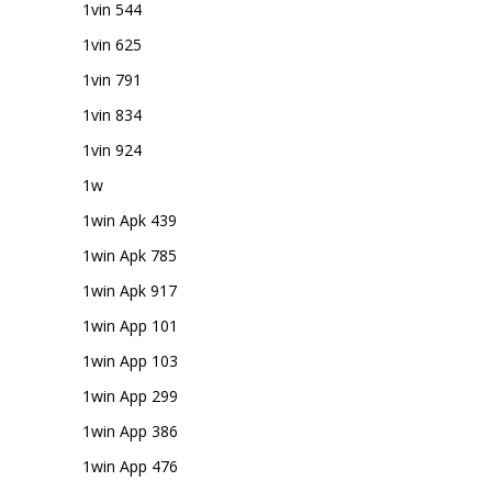
1vin 544
1vin 625
1vin 791
1vin 834
1vin 924
1w
1win Apk 439
1win Apk 785
1win Apk 917
1win App 101
1win App 103
1win App 299
1win App 386
1win App 476