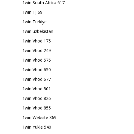
1win South Africa 617
1win Tj 69
1win Turkiye
1win uzbekistan
1win Vhod 175
1win Vhod 249
1win Vhod 575
1win Vhod 650
1win Vhod 677
1win Vhod 801
1win Vhod 826
1win Vhod 855
1win Website 869
1win Yukle 540