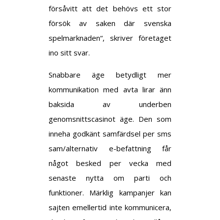
försåvitt att det behövs ett stor
försök av saken där svenska
spelmarknaden“, skriver företaget
ino sitt svar.
Snabbare äge betydligt mer
kommunikation med avta lirar änn
baksida av underben
genomsnittscasinot äge. Den som
inneha godkänt samfärdsel per sms
sam/alternativ e-befattning får
något besked per vecka med
senaste nytta om parti och
funktioner. Märklig kampanjer kan
sajten emellertid inte kommunicera,