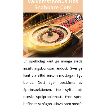
Välkomstbonus Hos
Snabbare Com
En spelbolag kant ge många skilda
insättningsbonusar, ändock i Sverige
kant via alltid enkom mottaga någo
bonus. Dett äger bestämts av
Spelinspektionen, ino syfte att
minska spelproblematik. Free spins
befinner si någon utlova som medfö