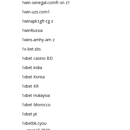
1win-senegal.comfr-sn z1
1win-uzs.com1
1winapk.tgfr-tg z
1winRussia
1wins.amhy-am z
1x-bet.sbs
1xbet casino BD
1xbet india
1xbet Korea
1xbet KR
1xbet malaysia
1xbet Morocco
1xbet pt
1xbetbk.cyou