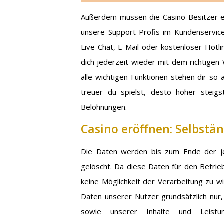
Außerdem müssen die Casino-Besitzer ei
unsere Support-Profis im Kundenservice
Live-Chat, E-Mail oder kostenloser Hotl
dich jederzeit wieder mit dem richtige
alle wichtigen Funktionen stehen dir so
treuer du spielst, desto höher steig
Belohnungen.
Casino eröffnen: Selbstä
Die Daten werden bis zum Ende der je
gelöscht. Da diese Daten für den Betrie
keine Möglichkeit der Verarbeitung zu
Daten unserer Nutzer grundsätzlich nur,
sowie unserer Inhalte und Leistu