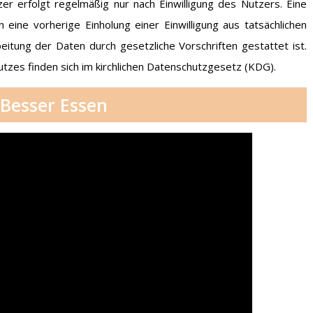
 erfolgt regelmäßig nur nach Einwilligung des Nutzers. Eine
n eine vorherige Einholung einer Einwilligung aus tatsächlichen
eitung der Daten durch gesetzliche Vorschriften gestattet ist.
tzes finden sich im kirchlichen Datenschutzgesetz (KDG).
Besser Essen