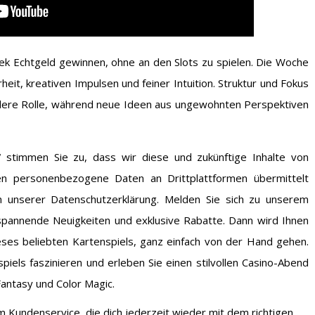
hek Echtgeld gewinnen, ohne an den Slots zu spielen. Die Woche
heit, kreativen Impulsen und feiner Intuition. Struktur und Fokus
ndere Rolle, während neue Ideen aus ungewohnten Perspektiven
 stimmen Sie zu, dass wir diese und zukünftige Inhalte von
n personenbezogene Daten an Drittplattformen übermittelt
n unserer Datenschutzerklärung. Melden Sie sich zu unserem
spannende Neuigkeiten und exklusive Rabatte. Dann wird Ihnen
ieses beliebten Kartenspiels, ganz einfach von der Hand gehen.
piels faszinieren und erleben Sie einen stilvollen Casino-Abend
Fantasy und Color Magic.
 Kundenservice, die dich jederzeit wieder mit dem richtigen