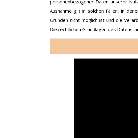
personenbezogener Daten unserer Nutzer
Ausnahme gilt in solchen Fällen, in dene
Gründen nicht möglich ist und die Verarb
Die rechtlichen Grundlagen des Datenschu