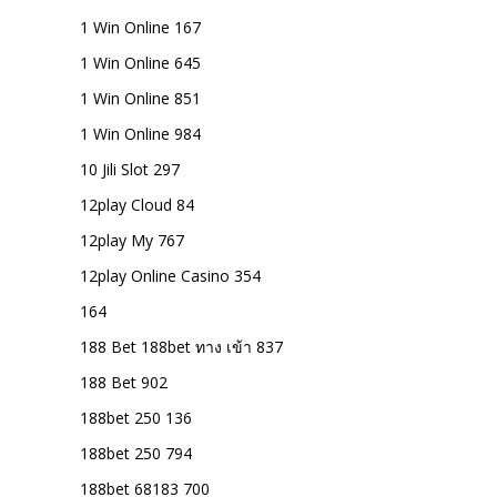
1 Win Online 167
1 Win Online 645
1 Win Online 851
1 Win Online 984
10 Jili Slot 297
12play Cloud 84
12play My 767
12play Online Casino 354
164
188 Bet 188bet ทาง เข้า 837
188 Bet 902
188bet 250 136
188bet 250 794
188bet 68183 700