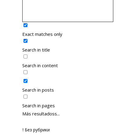
Exact matches only
Search in title
Search in content
Search in posts
Search in pages
Más resultadoss...
! Без рубрики