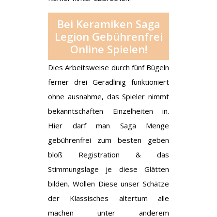
Bei Keramiken Saga
Legion Gebührenfrei
Online Spielen!
Dies Arbeitsweise durch fünf Bügeln
ferner drei Geradlinig funktioniert
ohne ausnahme, das Spieler nimmt
bekanntschaften Einzelheiten in.
Hier darf man Saga Menge
gebührenfrei zum besten geben
bloß Registration & das
Stimmungslage je diese Glätten
bilden. Wollen Diese unser Schätze
der Klassisches altertum alle
machen unter anderem