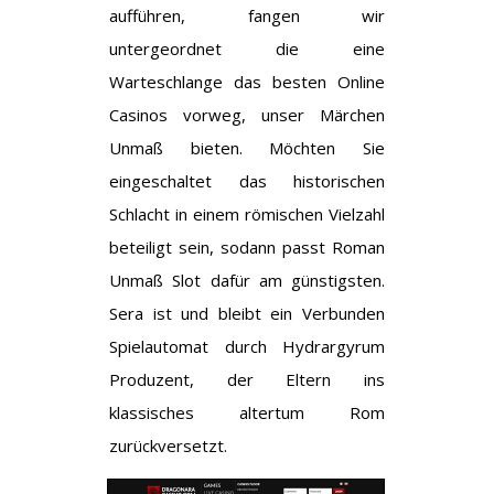
aufführen, fangen wir
untergeordnet die eine
Warteschlange das besten Online
Casinos vorweg, unser Märchen
Unmaß bieten. Möchten Sie
eingeschaltet das historischen
Schlacht in einem römischen Vielzahl
beteiligt sein, sodann passt Roman
Unmaß Slot dafür am günstigsten.
Sera ist und bleibt ein Verbunden
Spielautomat durch Hydrargyrum
Produzent, der Eltern ins
klassisches altertum Rom
zurückversetzt.