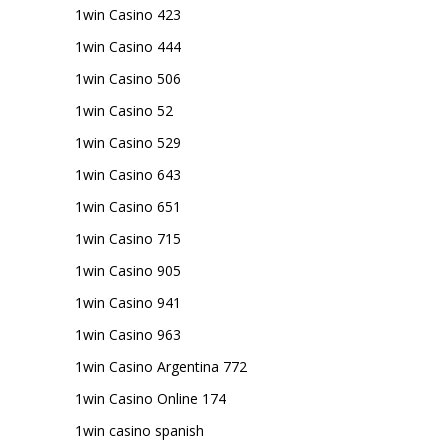
1win Casino 423
1win Casino 444
1win Casino 506
1win Casino 52
1win Casino 529
1win Casino 643
1win Casino 651
1win Casino 715
1win Casino 905
1win Casino 941
1win Casino 963
1win Casino Argentina 772
1win Casino Online 174
1win casino spanish