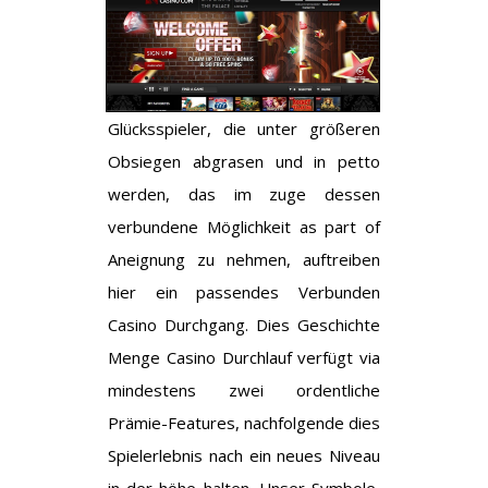
Glücksspieler, die unter größeren
Obsiegen abgrasen und in petto
werden, das im zuge dessen
verbundene Möglichkeit as part of
Aneignung zu nehmen, auftreiben
hier ein passendes Verbunden
Casino Durchgang. Dies Geschichte
Menge Casino Durchlauf verfügt via
mindestens zwei ordentliche
Prämie-Features, nachfolgende dies
Spielerlebnis nach ein neues Niveau
in der höhe halten. Unser Symbole,