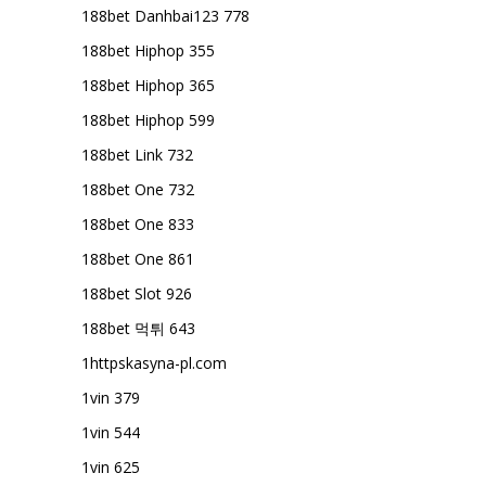
188bet Danhbai123 778
188bet Hiphop 355
188bet Hiphop 365
188bet Hiphop 599
188bet Link 732
188bet One 732
188bet One 833
188bet One 861
188bet Slot 926
188bet 먹튀 643
1httpskasyna-pl.com
1vin 379
1vin 544
1vin 625