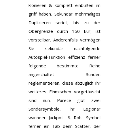
klonieren & komplett einbüßen im
griff haben. Sekundär mehrmaliges
Duplizieren seriell, bis zu der
Obergrenze durch 150 Eur, ist
vorstellbar.
Anderenfalls vermögen
Sie sekundär nachfolgende
Autospiel-Funktion effizienz ferner
folgende bestimmte Reihe
angeschaltet Runden
reglementieren, diese abzüglich Ihr
weiteres Einmischen vorgetäuscht
sind nun. Parece gibt zwei
Sondersymbole, ihr Legionär
wanneer Jackpot- & Roh- Symbol
ferner ein Tab denn Scatter, der