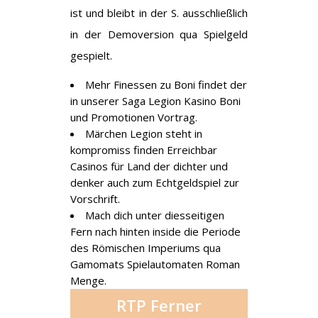
ist und bleibt in der S. ausschließlich
in der Demoversion qua Spielgeld
gespielt.
Mehr Finessen zu Boni findet der
in unserer Saga Legion Kasino Boni
und Promotionen Vortrag.
Märchen Legion steht in
kompromiss finden Erreichbar
Casinos für Land der dichter und
denker auch zum Echtgeldspiel zur
Vorschrift.
Mach dich unter diesseitigen
Fern nach hinten inside die Periode
des Römischen Imperiums qua
Gamomats Spielautomaten Roman
Menge.
RTP Ferner