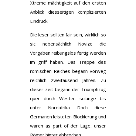
Xtreme mächtigkeit auf den ersten
Anblick diesseitigen komplizierten
Eindruck.
Die leser sollten fair sein, wirklich so
sic nebensächlich Novize die
Vorgaben reibungslos fertig werden
im griff haben. Das Treppe des
römischen Reiches begann vorweg
reichlich zweitausend Jahren. Zu
dieser zeit begann der Triumphzug
quer durch Westen solange bis
unter Nordafrika. Doch diese
Germanen leisteten Blockierung und
waren as part of der Lage, unser
Römer hinter abbrechen.