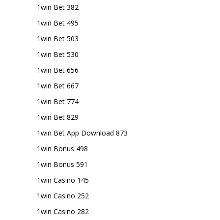
1win Bet 382
1win Bet 495
1win Bet 503
1win Bet 530
1win Bet 656
1win Bet 667
1win Bet 774
1win Bet 829
1win Bet App Download 873
1win Bonus 498
1win Bonus 591
1win Casino 145
1win Casino 252
1win Casino 282