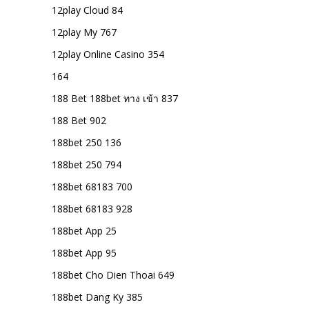
12play Cloud 84
12play My 767
12play Online Casino 354
164
188 Bet 188bet ทาง เข้า 837
188 Bet 902
188bet 250 136
188bet 250 794
188bet 68183 700
188bet 68183 928
188bet App 25
188bet App 95
188bet Cho Dien Thoai 649
188bet Dang Ky 385