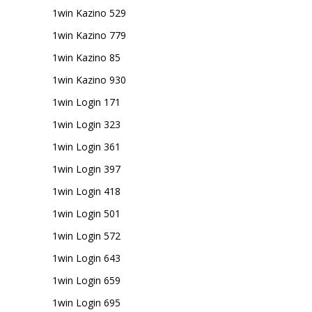
1win Kazino 529
1win Kazino 779
1win Kazino 85
1win Kazino 930
1win Login 171
1win Login 323
1win Login 361
1win Login 397
1win Login 418
1win Login 501
1win Login 572
1win Login 643
1win Login 659
1win Login 695