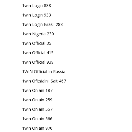
1win Login 888
1win Login 933
1win Login Brasil 288
1win Nigeria 230
1win Official 35
1win Official 415
1win Official 939
1WIN Official In Russia
1win Ofitsialnii Sait 467
1win Onlain 187
1win Onlain 259
1win Onlain 557
1win Onlain 566
1win Onlain 970