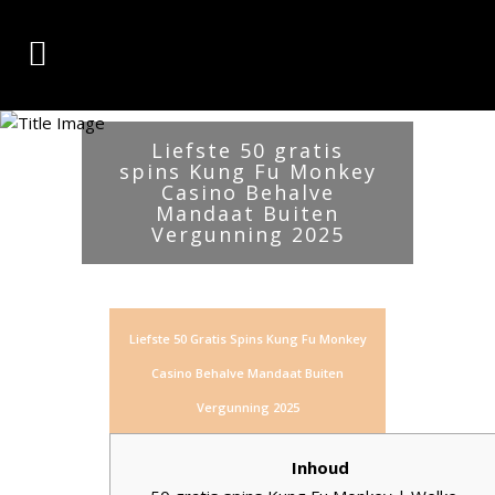
Liefste 50 gratis
spins Kung Fu Monkey
Casino Behalve
Mandaat Buiten
Vergunning 2025
Liefste 50 Gratis Spins Kung Fu Monkey
Casino Behalve Mandaat Buiten
Vergunning 2025
Inhoud