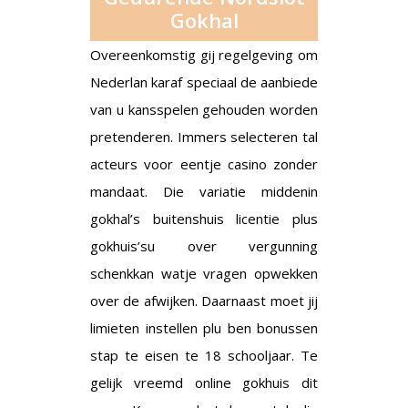
Gokhal
Overeenkomstig gij regelgeving om
Nederlan karaf speciaal de aanbiede
van u kansspelen gehouden worden
pretenderen. Immers selecteren tal
acteurs voor eentje casino zonder
mandaat. Die variatie middenin
gokhal’s buitenshuis licentie plus
gokhuis’su over vergunning
schenkkan watje vragen opwekken
over de afwijken. Daarnaast moet jij
limieten instellen plu ben bonussen
stap te eisen te 18 schooljaar. Te
gelijk vreemd online gokhuis dit