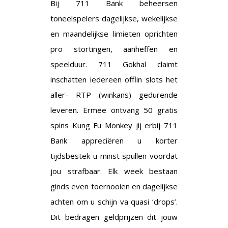
Bij 711 Bank beheersen
toneelspelers dagelijkse, wekelijkse
en maandelijkse limieten oprichten
pro stortingen, aanheffen en
speelduur. 711 Gokhal claimt
inschatten iedereen offlin slots het
aller- RTP (winkans) gedurende
leveren. Ermee ontvang
50 gratis
spins Kung Fu Monkey
jij erbij 711
Bank appreciëren u korter
tijdsbestek u minst spullen voordat
jou strafbaar. Elk week bestaan
ginds even toernooien en dagelijkse
achten om u schijn va quasi ‘drops’.
Dit bedragen geldprijzen dit jouw