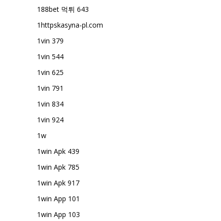
188bet 먹튀 643
1httpskasyna-pl.com
1vin 379
1vin 544
1vin 625
1vin 791
1vin 834
1vin 924
1w
1win Apk 439
1win Apk 785
1win Apk 917
1win App 101
1win App 103