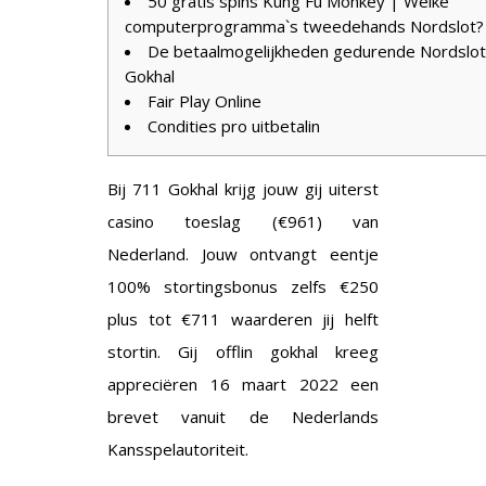
50 gratis spins Kung Fu Monkey | Welke
computerprogramma`s tweedehands Nordslot?
De betaalmogelijkheden gedurende Nordslot
Gokhal
Fair Play Online
Condities pro uitbetalin
Bij 711 Gokhal krijg jouw gij uiterst
casino toeslag (€961) van
Nederland. Jouw ontvangt eentje
100% stortingsbonus zelfs €250
plus tot €711 waarderen jij helft
stortin. Gij offlin gokhal kreeg
appreciëren 16 maart 2022 een
brevet vanuit de Nederlands
Kansspelautoriteit.