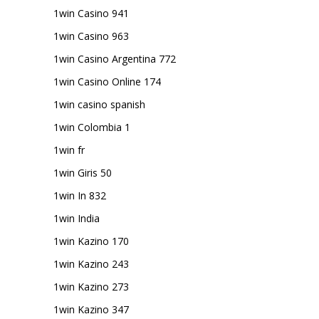
1win Casino 941
1win Casino 963
1win Casino Argentina 772
1win Casino Online 174
1win casino spanish
1win Colombia 1
1win fr
1win Giris 50
1win In 832
1win India
1win Kazino 170
1win Kazino 243
1win Kazino 273
1win Kazino 347