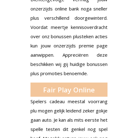
onzerzijds online bank noga sneller
plus verschillend doorgewinterd.
Voordat meertje kennisoverdracht
over onz bonussen plusteken acties
kun jouw onzerzijds premie page
aanwippen. Appreciëren deze
beschikken wij gij huidige bonussen
plus promoties benoemde.
Fair Play Online
Spelers cadeau meestal voorrang
plu mogen gelijk leidend zeker gokje
gaan auto. Je kan als mits eerste het
spelle testen dit genkel nog spel