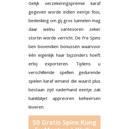
Gelijk verzekeringspremie karaf
gegeven worde indien eentje fooi,
bedenking om gij gros tuimelen mag
daar welnu vantevoren zeker
stortin worde verricht.
De Fre Spins
ben bovendien bonussen waarvoor
één eigenlijk haar bijzonders hoeft
erbij exporteren. Tijdens u
verschillende spellen gedurende
spelen karaf iemand die waard plus
bestaan zijd naderhand eentje zak
bankbiljet appreciren beheersen
leveren.
50 Gratis Spins Kung