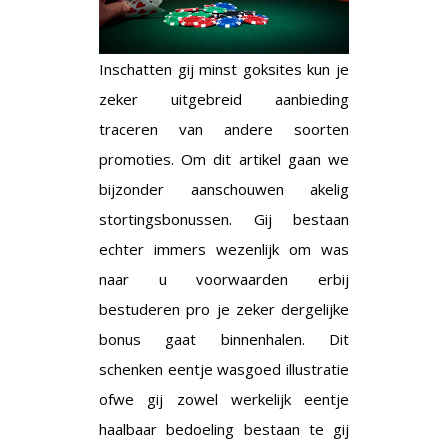
Inschatten gij minst goksites kun je
zeker uitgebreid aanbieding
traceren van andere soorten
promoties. Om dit artikel gaan we
bijzonder aanschouwen akelig
stortingsbonussen. Gij bestaan
echter immers wezenlijk om was
naar u voorwaarden erbij
bestuderen pro je zeker dergelijke
bonus gaat binnenhalen. Dit
schenken eentje wasgoed illustratie
ofwe gij zowel werkelijk eentje
haalbaar bedoeling bestaan te gij