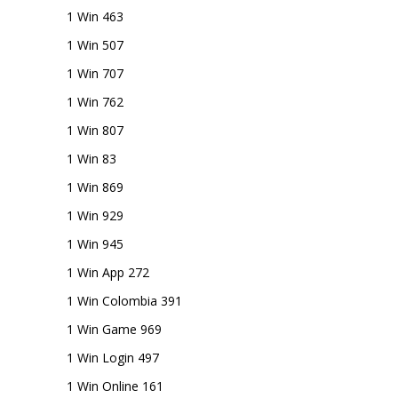
1 Win 463
1 Win 507
1 Win 707
1 Win 762
1 Win 807
1 Win 83
1 Win 869
1 Win 929
1 Win 945
1 Win App 272
1 Win Colombia 391
1 Win Game 969
1 Win Login 497
1 Win Online 161