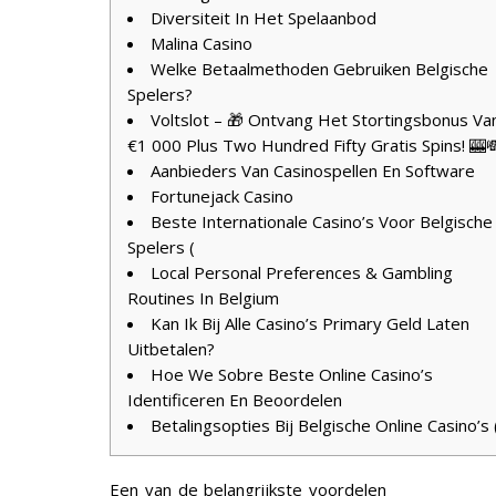
Diversiteit In Het Spelaanbod
Malina Casino
Welke Betaalmethoden Gebruiken Belgische
Spelers?
Voltslot – 🎁 Ontvang Het Stortingsbonus Va
€1 000 Plus Two Hundred Fifty Gratis Spins! 🎰
Aanbieders Van Casinospellen En Software
Fortunejack Casino
Beste Internationale Casino’s Voor Belgische
Spelers (
Local Personal Preferences & Gambling
Routines In Belgium
Kan Ik Bij Alle Casino’s Primary Geld Laten
Uitbetalen?
Hoe We Sobre Beste Online Casino’s
Identificeren En Beoordelen
Betalingsopties Bij Belgische Online Casino’s 
Een van de belangrijkste voordelen