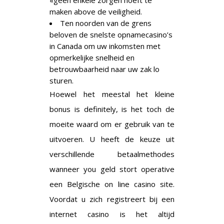
«geen enkele zorgen hoeft te
maken above de veiligheid.
Ten noorden van de grens
beloven de snelste opnamecasino’s
in Canada om uw inkomsten met
opmerkelijke snelheid en
betrouwbaarheid naar uw zak lo
sturen.
Hoewel het meestal het kleine
bonus is definitely, is het toch de
moeite waard om er gebruik van te
uitvoeren. U heeft de keuze uit
verschillende betaalmethodes
wanneer you geld stort operative
een Belgische on line casino site.
Voordat u zich registreert bij een
internet casino is het altijd