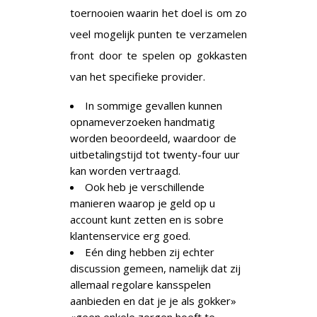
toernooien waarin het doel is om zo
veel mogelijk punten te verzamelen
front door te spelen op gokkasten
van het specifieke provider.
In sommige gevallen kunnen
opnameverzoeken handmatig
worden beoordeeld, waardoor de
uitbetalingstijd tot twenty-four uur
kan worden vertraagd.
Ook heb je verschillende
manieren waarop je geld op u
account kunt zetten en is sobre
klantenservice erg goed.
Eén ding hebben zij echter
discussion gemeen, namelijk dat zij
allemaal regolare kansspelen
aanbieden en dat je je als gokker»