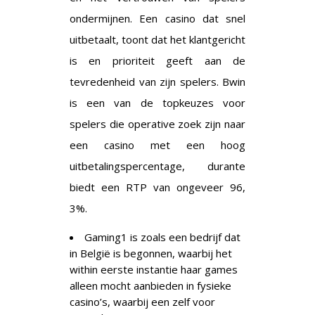
ondermijnen. Een casino dat snel
uitbetaalt, toont dat het klantgericht
is en prioriteit geeft aan de
tevredenheid van zijn spelers. Bwin
is een van de topkeuzes voor
spelers die operative zoek zijn naar
een casino met een hoog
uitbetalingspercentage, durante
biedt een RTP van ongeveer 96,
3%.
Gaming1 is zoals een bedrijf dat
in België is begonnen, waarbij het
within eerste instantie haar games
alleen mocht aanbieden in fysieke
casino’s, waarbij een zelf voor