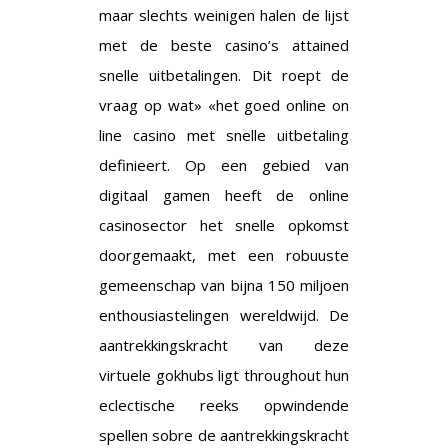
maar slechts weinigen halen de lijst
met de beste casino’s attained
snelle uitbetalingen. Dit roept de
vraag op wat» «het goed online on
line casino met snelle uitbetaling
definieert. Op een gebied van
digitaal gamen heeft de online
casinosector het snelle opkomst
doorgemaakt, met een robuuste
gemeenschap van bijna 150 miljoen
enthousiastelingen wereldwijd. De
aantrekkingskracht van deze
virtuele gokhubs ligt throughout hun
eclectische reeks opwindende
spellen sobre de aantrekkingskracht