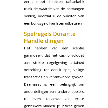
eerst moet inzetten (afhankelijk
truck de waarde van de ontvangen
bonus), voordat u de winsten van
een bonusgeld kan laten uitbetalen.
Spelregels Durante
Handleidingen
Het hebben van een licentie
garandeert dat het casino voldoet
aan strikte regelgeving attained
betrekking tot eerlijk spel, veilige
transacties en verantwoord gokken.
Daarnaast is een belangrijk om
beoordelingen van andere spelers
te lezen. Reviews van echte
gebruikers kunnen je inzicht geven