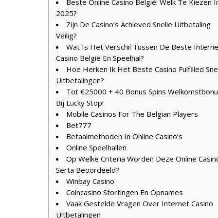
Beste Online Casino België: Welk Te Kiezen I
2025?
Zijn De Casino’s Achieved Snelle Uitbetaling
Veilig?
Wat Is Het Verschil Tussen De Beste Interne
Casino België En Speelhal?
Hoe Herken Ik Het Beste Casino Fulfilled Sne
Uitbetalingen?
Tot €25000 + 40 Bonus Spins Welkomstbon
Bij Lucky Stop!
Mobile Casinos For The Belgian Players
Bet777
Betaalmethoden In Online Casino’s
Online Speelhallen
Op Welke Criteria Worden Deze Online Casin
Serta Beoordeeld?
Winbay Casino
Coincasino Stortingen En Opnames
Vaak Gestelde Vragen Over Internet Casino
Uitbetalingen