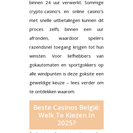
binnen 24 uur verwerkt. Sommige
crypto-casino’s en online casino’s
met snelle uitbetalingen kunnen dit
proces zelfs binnen een uur
afronden, waardoor spelers
razendsnel toegang krijgen tot hun
winsten. Voor liefhebbers van
gokautomaten en sportgokkers op
alle windpunten is deze goksite een
geweldige keuze – lees verder om
te ontdekken waarom.
Beste Casinos België:
Welk Te Kiezen In
2025?