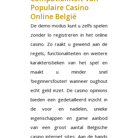
Populaire Casino
Online België
De demo modus kunt u zelfs spelen
zonder lo registreren in het online
casino. Zo raakt u gewend aan de
regels, functionaliteiten en weitere
karakteristieken van het spel en
maakt u minder snel
‘beginnersfouten’ wanneer oughout
echt geld inzet. De casino opinions
bieden een gedetailleerd inzicht in
de voor en nadelen, unieke
eigenschappen en game aanbod
van een groot aantal Belgische
casino internet sites. Aan de hands