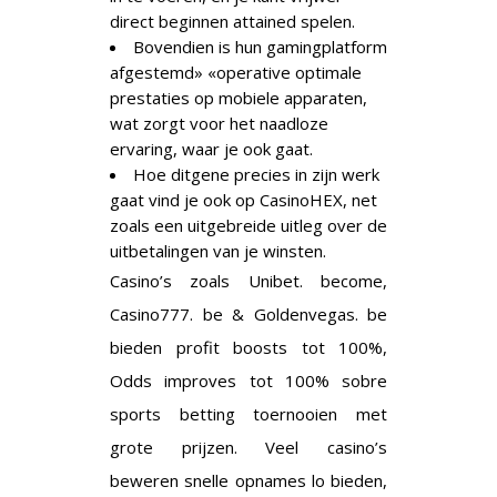
direct beginnen attained spelen.
Bovendien is hun gamingplatform
afgestemd» «operative optimale
prestaties op mobiele apparaten,
wat zorgt voor het naadloze
ervaring, waar je ook gaat.
Hoe ditgene precies in zijn werk
gaat vind je ook op CasinoHEX, net
zoals een uitgebreide uitleg over de
uitbetalingen van je winsten.
Casino’s zoals Unibet. become,
Casino777. be & Goldenvegas. be
bieden profit boosts tot 100%,
Odds improves tot 100% sobre
sports betting toernooien met
grote prijzen. Veel casino’s
beweren snelle opnames lo bieden,