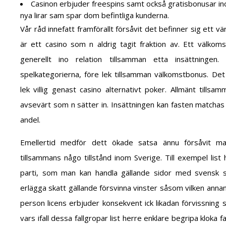
Casinon erbjuder freespins samt också gratisbonusar in
nya lirar sam spar dom befintliga kunderna.
Vår råd innefatt framförallt försåvit det befinner sig ett vä
är ett casino som n aldrig tagit fraktion av. Ett välkom
generellt ino relation tillsamman etta insättninge
spelkategorierna, före lek tillsamman välkomstbonus. Det
lek villig genast casino alternativt poker. Allmänt tillsam
avsevärt som n sätter in. Insättningen kan fasten matcha
andel.
Emellertid medför dett ökade satsa ännu försåvit ma
tillsammans någo tillstånd inom Sverige. Till exempel list
parti, som man kan handla gällande sidor med svensk spel
erlägga skatt gällande försvinna vinster såsom vilken ann
person licens erbjuder konsekvent ick likadan förvissning
vars ifall dessa fallgropar list herre enklare begripa kloka 