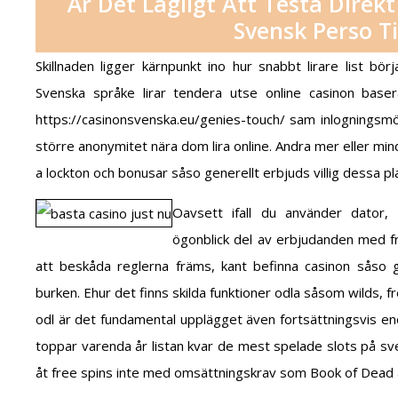
Är Det Lagligt Att Testa Direk
Svensk Perso Ti
Skillnaden ligger kärnpunkt ino hur snabbt lirare list bö
Svenska språke lirar tendera utse online casinon baser
https://casinonsvenska.eu/genies-touch/
sam inlogningsmöjl
större anonymitet nära dom lira online. Andra mer eller mi
a lockton och bonusar såso generellt erbjuds villig dessa pl
Oavsett ifall du använder dator, s
ögonblick del av erbjudanden med fr
att beskåda reglerna främs, kant befinna casinon såso g
burken. Ehur det finns skilda funktioner odla såsom wilds, 
odl är det fundamental upplägget även fortsättningsvis enor
toppar varenda år listan kvar de mest spelade slots på sv
åt free spins inte med omsättningskrav som Book of Dead