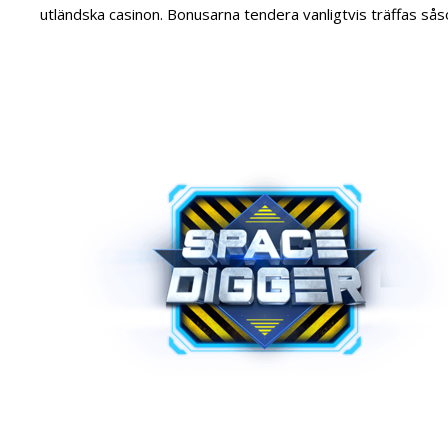
utländska casinon. Bonusarna tendera vanligtvis träffas sås