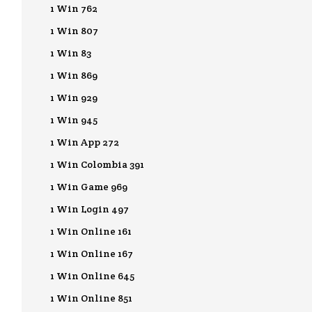
1 Win 762
1 Win 807
1 Win 83
1 Win 869
1 Win 929
1 Win 945
1 Win App 272
1 Win Colombia 391
1 Win Game 969
1 Win Login 497
1 Win Online 161
1 Win Online 167
1 Win Online 645
1 Win Online 851