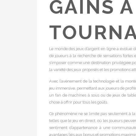
GAINS 
TOURNA
Le monde des jeux d’argent en ligne a évolué de
de joueurs à la recherche de sensations fortes e
s’imposer comme une destination privilégiée pou
la variété des jeux proposés et les promotions at
Avec l’avènement de la technologie et la monté
jeu immersive, permettant aux joueurs de profite
un fan de machines à sous ou de jeux de table
chose à offrir pour tous les goûts.
Ce phénomène ne se limite pas seulement à la p
telles que le jeu en direct, où les joueurs peuv
sentiment d’appartenance à une communauté d
avantages liés aux bonus et promotions maximise