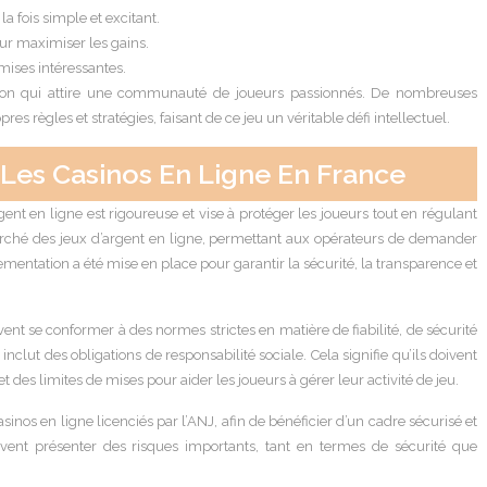
la fois simple et excitant.
ur maximiser les gains.
mises intéressantes.
ption qui attire une communauté de joueurs passionnés. De nombreuses
es règles et stratégies, faisant de ce jeu un véritable défi intellectuel.
 Les Casinos En Ligne En France
gent en ligne est rigoureuse et vise à protéger les joueurs tout en régulant
rché des jeux d’argent en ligne, permettant aux opérateurs de demander
lementation a été mise en place pour garantir la sécurité, la transparence et
ent se conformer à des normes strictes en matière de fiabilité, de sécurité
nclut des obligations de responsabilité sociale. Cela signifie qu’ils doivent
 des limites de mises pour aider les joueurs à gérer leur activité de jeu.
asinos en ligne licenciés par l’ANJ, afin de bénéficier d’un cadre sécurisé et
uvent présenter des risques importants, tant en termes de sécurité que