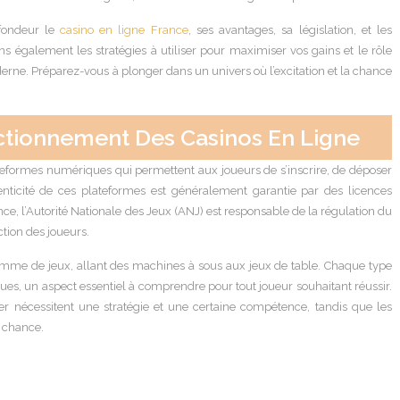
ofondeur le
casino en ligne France
, ses avantages, sa législation, et les
s également les stratégies à utiliser pour maximiser vos gains et le rôle
erne. Préparez-vous à plonger dans un univers où l’excitation et la chance
tionnement Des Casinos En Ligne
teformes numériques qui permettent aux joueurs de s’inscrire, de déposer
henticité de ces plateformes est généralement garantie par des licences
nce, l’Autorité Nationale des Jeux (ANJ) est responsable de la régulation du
ction des joueurs.
amme de jeux, allant des machines à sous aux jeux de table. Chaque type
ues, un aspect essentiel à comprendre pour tout joueur souhaitant réussir.
r nécessitent une stratégie et une certaine compétence, tandis que les
 chance.