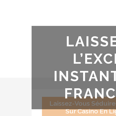
LAISS
L’EX
INSTANT
FRANC
Laissez-Vous Séduire 
Sur Casino En L