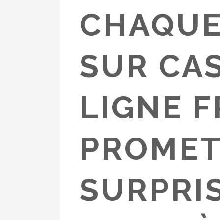
CHAQUE
SUR CA
LIGNE 
PROMET
SURPRIS