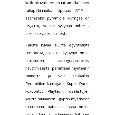
kolikkokuvakkeet muuttamalla hänet
rahapalkinnoiksi. Upouusi RTP: n
saamiseksi pyramidisi kuningas on
95,41%, se on nykyään online -
aukon keskinkertaisesta.
Tausta kuvaa suurta egyptiläistä
temppeliä, joka on kylpynyt oman
jätealueen auringonpaisteesi
nauttimisesta, parantaen mysteerin
tunnetta ja voit seikkailua.
Pyramidien kuningatar Super Ducks
kokoontuu Playtechin osallistujien
kautta muinaisen Egyptin mystiseen
maailmaan, paikkaan, jossa omien
pyramidien vahva kuningas hallitsee