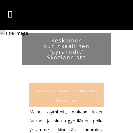
Keskeinen
kuninkaallinen
‘pyramidit’
Skotlannista
Keskeinen Kuninkaallinen ‘pyramidit’
Skotlannista
Maine -symbolit, mukaan lukien
faarao, ja sinä egyptiläinen poika
yritämme kiinnittää huomiota