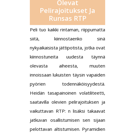
Olevat
Pelirajoitukset Ja
Runsas RTP
Peli tuo kaikki rintaman, riippumatta
siitä, kiinnostaenko sinä
nykyaikaisista jättipotista, jotka ovat
kiinnostuneita uudesta täynnä
olevasta aiheesta, muuten
innoissaan lukuisten täysin vapaiden
pyörien todennäköisyydestä.
Heidän tasapainoinen volatiliteetti,
saatavilla olevien pelirajoituksen ja
vaikuttavan RTP: n lisäksi takaavat
jatkuvan osallistumisen sen sijaan
pelottavan altistumisen. Pyramidien