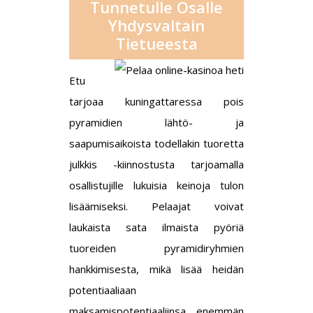
Tunnetulle Osalle
Yhdysvaltain
Tietueesta
Etu
tarjoaa kuningattaressa pois
pyramidien lähtö- ja
saapumisaikoista todellakin tuoretta
julkkis -kiinnostusta tarjoamalla
osallistujille lukuisia keinoja tulon
lisäämiseksi. Pelaajat voivat
laukaista sata ilmaista pyöriä
tuoreiden pyramidiryhmien
hankkimisesta, mikä lisää heidän
potentiaaliaan
maksamispotentiaaliinsa enemmän