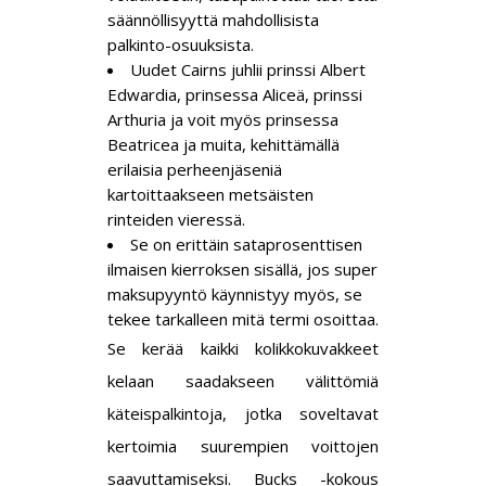
säännöllisyyttä mahdollisista
palkinto-osuuksista.
Uudet Cairns juhlii prinssi Albert
Edwardia, prinsessa Aliceä, prinssi
Arthuria ja voit myös prinsessa
Beatricea ja muita, kehittämällä
erilaisia perheenjäseniä
kartoittaakseen metsäisten
rinteiden vieressä.
Se on erittäin sataprosenttisen
ilmaisen kierroksen sisällä, jos super
maksupyyntö käynnistyy myös, se
tekee tarkalleen mitä termi osoittaa.
Se kerää kaikki kolikkokuvakkeet
kelaan saadakseen välittömiä
käteispalkintoja, jotka soveltavat
kertoimia suurempien voittojen
saavuttamiseksi. Bucks -kokous