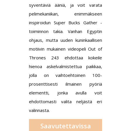
syventäviä ääniä, ja voit varata
pelimekaniikan, enimmäkseen
inspiroidun Super Bucks Gather -
toiminnon takia. Vanhan Egyptin
ohjaus, mutta uuden kuninkaallisen
motiivin mukainen videopeli Out of
Thrones 243 ehdottaa kokeile
hienoa askelvalmistettua paikkaa,
jolla on vaihtoehtoinen 100-
prosenttisesti ilmainen pyöriä
elementti, jonka avulla voit
ehdottomasti valita neljästä eri
valinnasta.
Saavutettavissa