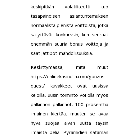
keskipitkän volatiliteetti tuo
tasapainoisen asiantuntemuksen
normaalista pienistä voittoista, jotka
säilyttävät konkurssin, kun seuraat
enemmän suuria bonus voittoja ja
saat jättipot-mahdollisuuksia.
Keskittymässä, mitä muut
https://onlinekasinolla.com/gonzos-
quest/
kuvakkeet ovat uusissa
keloilla, uusin toiminto voi olla myös
palkinnon palkinnot, 100 prosenttia
ilmainen kiertää, muuten se avaa
hyvä suojaa aivan uutta täysin
ilmaista peliä. Pyramidien sataman