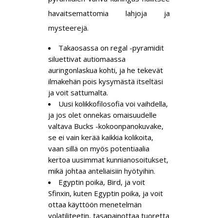
havaitsemattomia lahjoja ja
mysteerejä.
Takaosassa on regal -pyramidit
siluettivat autiomaassa
auringonlaskua kohti, ja he tekevät
ilmakehän pois kysymästä itseltäsi
ja voit sattumalta.
Uusi kolikkofilosofia voi vaihdella,
ja jos olet onnekas omaisuudelle
valtava Bucks -kokoonpanokuvake,
se ei vain kerää kaikkia kolikoita,
vaan sillä on myös potentiaalia
kertoa uusimmat kunnianosoitukset,
mikä johtaa anteliaisiin hyötyihin.
Egyptin poika, Bird, ja voit
Sfinxin, kuten Egyptin poika, ja voit
ottaa käyttöön menetelmän
volatiliteetin, tasapainottaa tuoretta