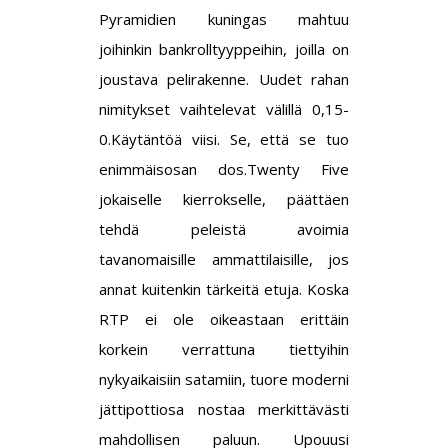
Pyramidien kuningas mahtuu
joihinkin bankrolltyyppeihin, joilla on
joustava pelirakenne. Uudet rahan
nimitykset vaihtelevat välillä 0,15-
0.Käytäntöä viisi. Se, että se tuo
enimmäisosan dos.Twenty Five
jokaiselle kierrokselle, päättäen
tehdä peleistä avoimia
tavanomaisille ammattilaisille, jos
annat kuitenkin tärkeitä etuja. Koska
RTP ei ole oikeastaan erittäin
korkein verrattuna tiettyihin
nykyaikaisiin satamiin, tuore moderni
jättipottiosa nostaa merkittävästi
mahdollisen paluun. Upouusi