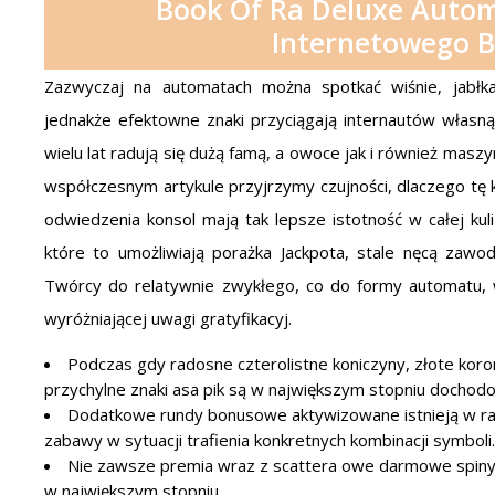
Book Of Ra Deluxe Auto
Internetowego B
Zazwyczaj na automatach można spotkać wiśnie, jabłka
jednakże efektowne znaki przyciągają internautów własną
wielu lat radują się dużą famą, a owoce jak i również masz
współczesnym artykule przyjrzymy czujności, dlaczego tę 
odwiedzenia konsol mają tak lepsze istotność w całej kul
które to umożliwiają porażka Jackpota, stale nęcą zaw
Twórcy do relatywnie zwykłego, co do formy automatu, wk
wyróżniającej uwagi gratyfikacyj.
Podczas gdy radosne czterolistne koniczyny, złote koro
przychylne znaki asa pik są w największym stopniu dochod
Dodatkowe rundy bonusowe aktywizowane istnieją w ra
zabawy w sytuacji trafienia konkretnych kombinacji symboli.
Nie zawsze premia wraz z scattera owe darmowe spiny,
w największym stopniu.