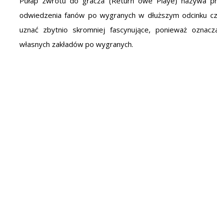
Pułap zwrotu do gracza (Return owe Playe) nazywa pr
odwiedzenia fanów po wygranych w dłuższym odcinku cz
uznać zbytnio skromniej fascynujące, ponieważ oznacza
własnych zakładów po wygranych.