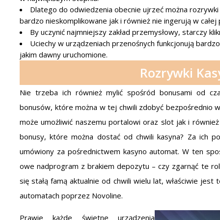
Dlatego do odwiedzenia obecnie ujrzeć można rozrywki pr
bardzo nieskomplikowane jak i również nie ingerują w całej
By uczynić najmniejszy zakład przemysłowy, starczy klik
Uciechy w urządzeniach przenośnych funkcjonują bardz
jakim dawny uruchomione.
Rozrywki Ka
Nie trzeba ich również mylić spośród bonusami od cz
bonusów, które można w tej chwili zdobyć bezpośrednio w 
może umożliwić naszemu portalowi oraz slot jak i równie
bonusy, które można dostać od chwili kasyna? Za ich po
umówiony za pośrednictwem kasyno automat. W ten spo
owe nadprogram z brakiem depozytu – czy zgarnąć te role
się stałą famą aktualnie od chwili wielu lat, właściwie jest
automatach poprzez Novoline.
Prawie każde świetne urządzenia