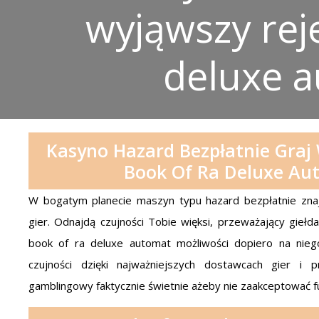
wyjąwszy rej
deluxe a
Kasyno Hazard Bezpłatnie Graj
Book Of Ra Deluxe Auto
W bogatym planecie maszyn typu hazard bezpłatnie zn
gier. Odnajdą czujności Tobie więksi, przeważający giełda o
book of ra deluxe automat
możliwości dopiero na nieg
czujności dzięki najważniejszych dostawcach gier i
gamblingowy faktycznie świetnie ażeby nie zaakceptować f