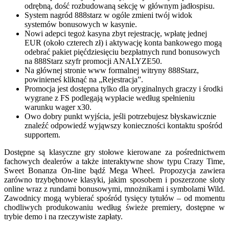
odrębną, dość rozbudowaną sekcję w głównym jadłospisu.
System nagród 888starz w ogóle zmieni twój widok
systemów bonusowych w kasynie.
Nowi adepci tegoż kasyna zbyt rejestrację, wpłatę jednej
EUR (około czterech zł) i aktywację konta bankowego mogą
odebrać pakiet pięćdziesięciu bezpłatnych rund bonusowych
na 888Starz szyfr promocji ANALYZE50.
Na głównej stronie www formalnej witryny 888Starz,
powinieneś kliknąć na „Rejestracja”.
Promocja jest dostępna tylko dla oryginalnych graczy i środki
wygrane z FS podlegają wypłacie według spełnieniu
warunku wager x30.
Owo dobry punkt wyjścia, jeśli potrzebujesz błyskawicznie
znaleźć odpowiedź wyjąwszy konieczności kontaktu spośród
supportem.
Dostępne są klasyczne gry stołowe kierowane za pośrednictwem
fachowych dealerów a także interaktywne show typu Crazy Time,
Sweet Bonanza On-line bądź Mega Wheel. Propozycja zawiera
zarówno trzybębnowe klasyki, jakim sposobem i poszerzone sloty
online wraz z rundami bonusowymi, mnożnikami i symbolami Wild.
Zawodnicy mogą wybierać spośród tysięcy tytułów – od momentu
chodliwych produkowaniu według świeże premiery, dostępne w
trybie demo i na rzeczywiste zapłaty.