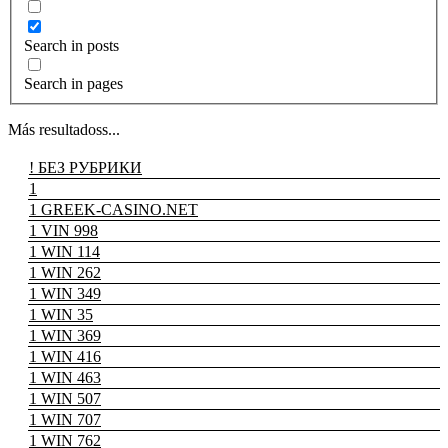
Search in posts
Search in pages
Más resultadoss...
! БЕЗ РУБРИКИ
1
1 GREEK-CASINO.NET
1 VIN 998
1 WIN 114
1 WIN 262
1 WIN 349
1 WIN 35
1 WIN 369
1 WIN 416
1 WIN 463
1 WIN 507
1 WIN 707
1 WIN 762