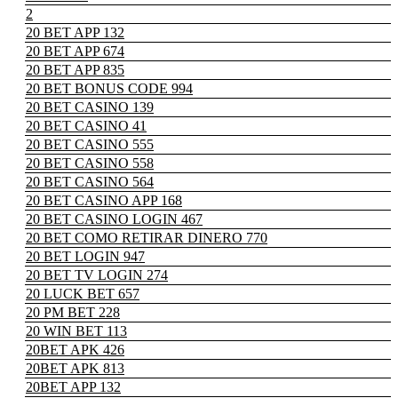
2
20 BET APP 132
20 BET APP 674
20 BET APP 835
20 BET BONUS CODE 994
20 BET CASINO 139
20 BET CASINO 41
20 BET CASINO 555
20 BET CASINO 558
20 BET CASINO 564
20 BET CASINO APP 168
20 BET CASINO LOGIN 467
20 BET COMO RETIRAR DINERO 770
20 BET LOGIN 947
20 BET TV LOGIN 274
20 LUCK BET 657
20 PM BET 228
20 WIN BET 113
20BET APK 426
20BET APK 813
20BET APP 132