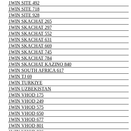
1WIN SITE 492
1WIN SITE 718
1WIN SITE 928
1WIN SKACHAT 265
1WIN SKACHAT 297
1WIN SKACHAT 552
1WIN SKACHAT 631
1WIN SKACHAT 669
1WIN SKACHAT 745
1WIN SKACHAT 784
1WIN SKACHAT KAZINO 840
1WIN SOUTH AFRICA 617
1WIN TJ 69
1WIN TURKIYE
1WIN UZBEKISTAN
1WIN VHOD 175
1WIN VHOD 249
1WIN VHOD 575
1WIN VHOD 650
1WIN VHOD 677
1WIN VHOD 801