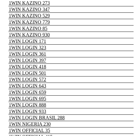
1WIN KAZINO 273
1WIN KAZINO 347
1WIN KAZINO 529
1WIN KAZINO 779
1WIN KAZINO 85
1WIN KAZINO 930
1WIN LOGIN 171
1WIN LOGIN 323
1WIN LOGIN 361
1WIN LOGIN 397
1WIN LOGIN 418
1WIN LOGIN 501
1WIN LOGIN 572
1WIN LOGIN 643
1WIN LOGIN 659
1WIN LOGIN 695
1WIN LOGIN 888
1WIN LOGIN 933
1WIN LOGIN BRASIL 288
1WIN NIGERIA 230
1WIN OFFICIAL 35