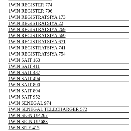
1WIN REGISTER 774
1WIN REGISTER 796
1WIN REGISTRATSIYA 173
1WIN REGISTRATSIYA 22
1WIN REGISTRATSIYA 269
1WIN REGISTRATSIYA 569
1WIN REGISTRATSIYA 671
1WIN REGISTRATSIYA 741
1WIN REGISTRATSIYA 754
1WIN SAIT 163
1WIN SAIT 411
1WIN SAIT 437
1WIN SAIT 494
1WIN SAIT 890
1WIN SAIT 894
1WIN SAIT 952
1WIN SENEGAL 974
1WIN SENEGAL TELECHARGER 572
1WIN SIGN UP 267
1WIN SIGN UP 683
1WIN SITE 415