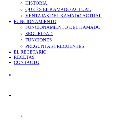
HISTORIA
QUE ÉS EL KAMADO ACTUAL
VENTAJAS DEL KAMADO ACTUAL
FUNCIONAMIENTO
FUNCIONAMIENTO DEL KAMADO
SEGURIDAD
FUNCIONES
PREGUNTAS FRECUENTES
EL RECETARIO
RECETAS
CONTACTO
INICIO
EL KAMADO
HISTORIA