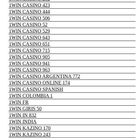
1WIN CASINO 423
1WIN CASINO 444
1WIN CASINO 506
1WIN CASINO 52
1WIN CASINO 529
1WIN CASINO 643
1WIN CASINO 651
1WIN CASINO 715
1WIN CASINO 905
1WIN CASINO 941
1WIN CASINO 963
1WIN CASINO ARGENTINA 772
1WIN CASINO ONLINE 174
1WIN CASINO SPANISH
1WIN COLOMBIA 1
1WIN FR
1WIN GIRIS 50
1WIN IN 832
1WIN INDIA
1WIN KAZINO 170
1WIN KAZINO 243