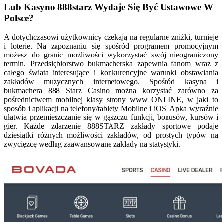
Lub Kasyno 888starz Wydaje Się Być Ustawowe W
Polsce?
A dotychczasowi użytkownicy czekają na regularne zniżki, turnieje
i loterie. Na zapoznaniu się spośród programem promocyjnym
możesz do granic możliwości wykorzystać swój nieograniczony
termin. Przedsiębiorstwo bukmacherska zapewnia fanom wraz z
całego świata interesujące i konkurencyjne warunki obstawiania
zakładów muzycznych internetowego. Spośród kasyna i
bukmachera 888 Starz Casino można korzystać zarówno za
pośrednictwem mobilnej klasy strony www ONLINE, w jaki to
sposób i aplikacji na telefony/tablety Mobilne i iOS. Apka wyraźnie
ułatwia przemieszczanie się w gąszczu funkcji, bonusów, kursów i
gier. Każde zdarzenie 888STARZ zakłady sportowe podaje
dziesiątki różnych możliwości zakładów, od prostych typów na
zwycięzcę według zaawansowane zakłady na statystyki.