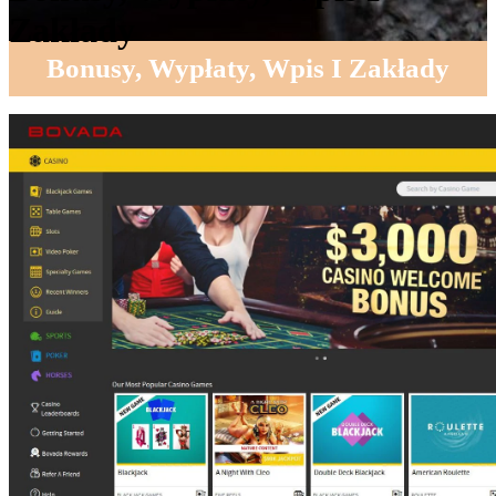
Zakłady
Bonusy, Wypłaty, Wpis I Zakłady