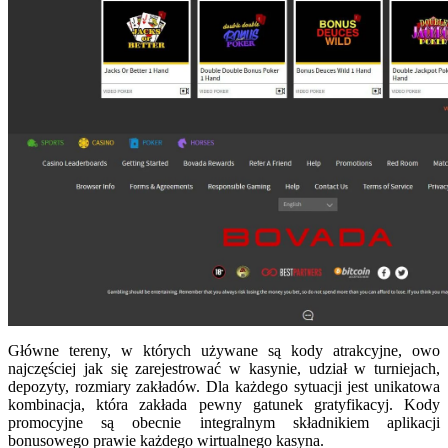
Główne tereny, w których używane są kody atrakcyjne, owo
najczęściej jak się zarejestrować w kasynie, udział w turniejach,
depozyty, rozmiary zakładów. Dla każdego sytuacji jest unikatowa
kombinacja, która zakłada pewny gatunek gratyfikacyj. Kody
promocyjne są obecnie integralnym składnikiem aplikacji
bonusowego prawie każdego wirtualnego kasyna.