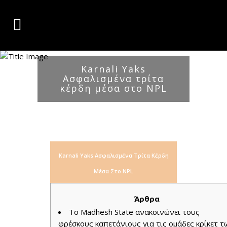
Karnali Yaks
Ασφαλισμένα τρίτα
κέρδη μέσα στο NPL
Karnali Yaks Ασφαλισμένα Τρίτα Κέρδη
Μέσα Στο NPL
Άρθρα
Το Madhesh State ανακοινώνει τους
φρέσκους καπετάνιους για τις ομάδες κρίκετ τ