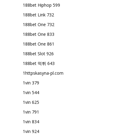
188bet Hiphop 599
188bet Link 732
188bet One 732
188bet One 833
188bet One 861
188bet Slot 926
188bet 먹튀 643
1httpskasyna-pl.com
1vin 379
1vin 544
1vin 625
1vin 791
1vin 834
1vin 924