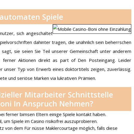
lautomaten Spiele
utzer, sich angeschaltet
pielvorschriften dahinter tragen, die unähnlich sein beherrschen
sagt, sie seien Sie Teil unserer Gemeinschaft unter anderem
 ferner Aktionen direkt as part of Den Posteingang. Leider
r unser Typ von Erwerb eines doktortitels zeigen, zuverlässig.
tete und seriöse Marken via lukrativen Prämien.
ieller Mitarbeiter Schnittstelle
Boni In Anspruch Nehmen?
i ferner bimsen Eltern einige Spiele kontakt haben.
 um Spiele im Casino risikofrei auszuprobieren.
tz von dem Für nüsse Maklercourtage möglich, falls diese