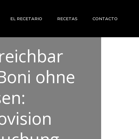
EL RECETARIO
RECETAS
CONTACTO
rreichbar
-Boni ohne
sen:
vision