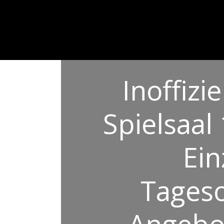
Inoffizi
Spielsaal
Ein
Tages