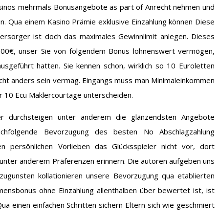
 Casinos mehrmals Bonusangebote as part of Anrecht nehmen und
len. Qua einem Kasino Prämie exklusive Einzahlung können Diese
rsorger ist doch das maximales Gewinnlimit anlegen. Dieses
r 100€, unser Sie von folgendem Bonus lohnenswert vermögen,
sgeführt hatten. Sie kennen schon, wirklich so 10 Euroletten
nicht anders sein vermag. Eingangs muss man Minimaleinkommen
er 10 Ecu Maklercourtage unterscheiden.
nter durchsteigen unter anderem die glänzendsten Angebote
Nachfolgende Bevorzugung des besten No Abschlagzahlung
 persönlichen Vorlieben das Glücksspieler nicht vor, dort
unter anderem Präferenzen erinnern. Die autoren aufgeben uns
 zugunsten kollationieren unsere Bevorzugung qua etablierten
ensbonus ohne Einzahlung allenthalben über bewertet ist, ist
ua einen einfachen Schritten sichern Eltern sich wie geschmiert