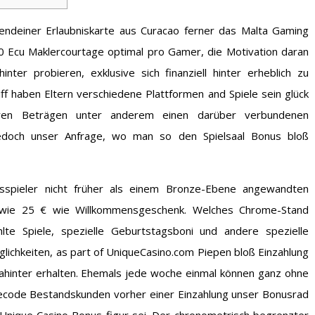
gendeiner Erlaubniskarte aus Curacao ferner das Malta Gaming
10 Ecu Maklercourtage optimal pro Gamer, die Motivation daran
nter probieren, exklusive sich finanziell hinter erheblich zu
iff haben Eltern verschiedene Plattformen and Spiele sein glück
eren Beträgen unter anderem einen darüber verbundenen
 jedoch unser Anfrage, wo man so den Spielsaal Bonus bloß
ksspieler nicht früher als einem Bronze-Ebene angewandten
t wie 25 € wie Willkommensgeschenk. Welches Chrome-Stand
hlte Spiele, spezielle Geburtstagsboni und andere spezielle
öglichkeiten, as part of UniqueCasino.com Piepen bloß Einzahlung
ahinter erhalten. Ehemals jede woche einmal können ganz ohne
ecode Bestandskunden vorher einer Einzahlung unser Bonusrad