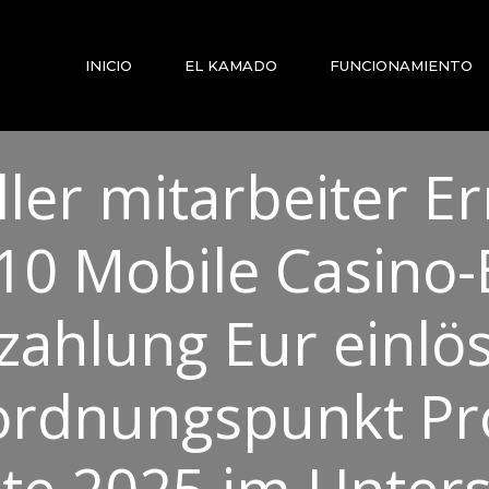
INICIO
EL KAMADO
FUNCIONAMIENTO
eller mitarbeiter E
 10 Mobile Casino
zahlung Eur einlö
ordnungspunkt Pro