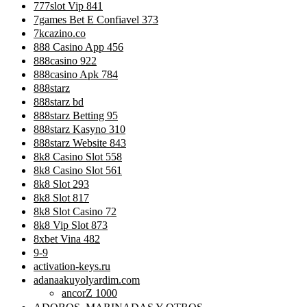
777slot Vip 841
7games Bet E Confiavel 373
7kcazino.co
888 Casino App 456
888casino 922
888casino Apk 784
888starz
888starz bd
888starz Betting 95
888starz Kasyno 310
888starz Website 843
8k8 Casino Slot 558
8k8 Casino Slot 561
8k8 Slot 293
8k8 Slot 817
8k8 Slot Casino 72
8k8 Vip Slot 873
8xbet Vina 482
9-9
activation-keys.ru
adanaakuyolyardim.com
ancorZ 1000