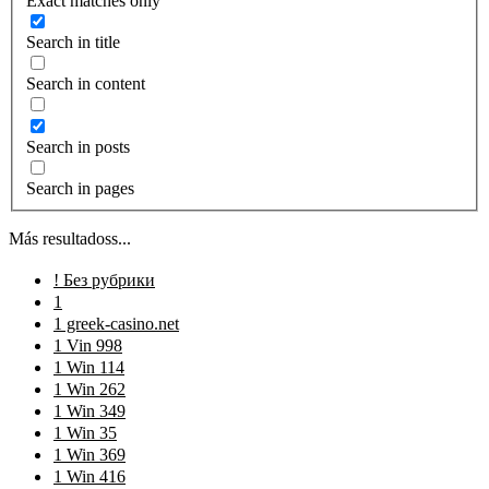
Exact matches only
Search in title
Search in content
Search in posts
Search in pages
Más resultadoss...
! Без рубрики
1
1 greek-casino.net
1 Vin 998
1 Win 114
1 Win 262
1 Win 349
1 Win 35
1 Win 369
1 Win 416