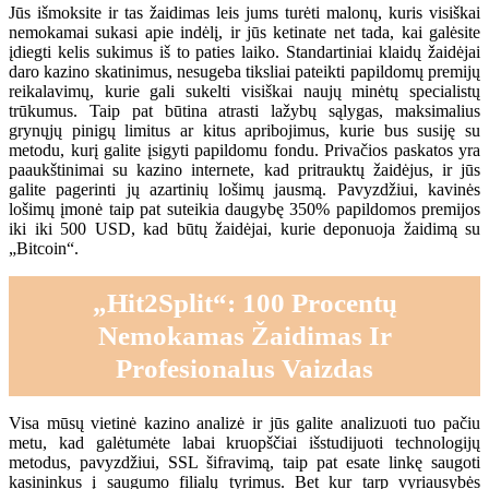
Jūs išmoksite ir tas žaidimas leis jums turėti malonų, kuris visiškai
nemokamai sukasi apie indėlį, ir jūs ketinate net tada, kai galėsite
įdiegti kelis sukimus iš to paties laiko. Standartiniai klaidų žaidėjai
daro kazino skatinimus, nesugeba tiksliai pateikti papildomų premijų
reikalavimų, kurie gali sukelti visiškai naujų minėtų specialistų
trūkumus. Taip pat būtina atrasti lažybų sąlygas, maksimalius
grynųjų pinigų limitus ar kitus apribojimus, kurie bus susiję su
metodu, kurį galite įsigyti papildomu fondu. Privačios paskatos yra
paaukštinimai su kazino internete, kad pritrauktų žaidėjus, ir jūs
galite pagerinti jų azartinių lošimų jausmą. Pavyzdžiui, kavinės
lošimų įmonė taip pat suteikia daugybę 350% papildomos premijos
iki iki 500 USD, kad būtų žaidėjai, kurie deponuoja žaidimą su
„Bitcoin“.
„Hit2Split“: 100 Procentų
Nemokamas Žaidimas Ir
Profesionalus Vaizdas
Visa mūsų vietinė kazino analizė ir jūs galite analizuoti tuo pačiu
metu, kad galėtumėte labai kruopščiai išstudijuoti technologijų
metodus, pavyzdžiui, SSL šifravimą, taip pat esate linkę saugoti
kasininkus į saugumo filialų tyrimus. Bet kur tarp vyriausybės