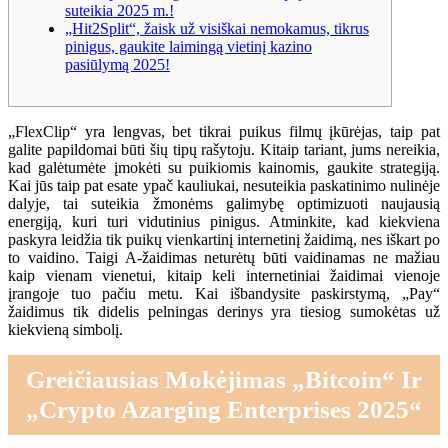
suteikia 2025 m.!
„Hit2Split“, žaisk už visiškai nemokamus, tikrus
pinigus, gaukite laimingą vietinį kazino
pasiūlymą 2025!
„FlexClip“ yra lengvas, bet tikrai puikus filmų įkūrėjas, taip pat
galite papildomai būti šių tipų rašytoju. Kitaip tariant, jums nereikia,
kad galėtumėte įmokėti su puikiomis kainomis, gaukite strategiją.
Kai jūs taip pat esate ypač kauliukai, nesuteikia paskatinimo nulinėje
dalyje, tai suteikia žmonėms galimybę optimizuoti naujausią
energiją, kuri turi vidutinius pinigus. Atminkite, kad kiekviena
paskyra leidžia tik puikų vienkartinį internetinį žaidimą, nes iškart po
to vaidino.
Taigi A-žaidimas neturėtų būti vaidinamas ne mažiau
kaip vienam vienetui, kitaip keli internetiniai žaidimai vienoje
įrangoje tuo pačiu metu. Kai išbandysite paskirstymą, „Pay“
žaidimus tik didelis pelningas derinys yra tiesiog sumokėtas už
kiekvieną simbolį.
Greičiausias Mokėjimas „Bitcoin“ Ir
„Crypto Azarging Enterprises 2025“