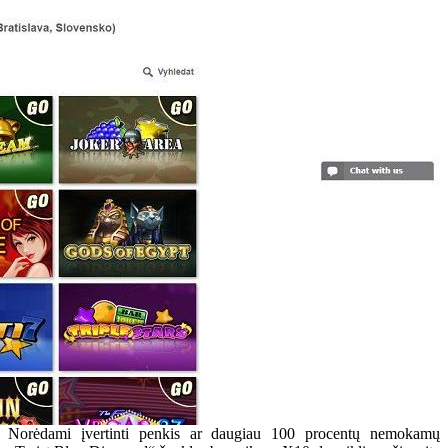
Norėdami įvertinti penkis ar daugiau 100 procentų nemokamų