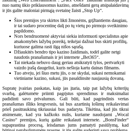
nuo namų ūkio priklausomus kazino, atnešdami gerą atsipalaidavimą
ir jūs galite maloniai pirmąją svetainę žaisti „Stop Up“.
Šios premijos yra skirtos likti žmonėms, grįžtantiems daugiau,
ir tai sudaro procentinę dalį po tų vietų po pirmojo sveikinimo
papildomo.
Nors bendruomenė aktyviai siekia informuoti specialistus apie
atsakomybės lažybų poreikį, teikėjai dažnai bus skirti profilių,
kuriuose galima rasti ilgą nišos sąrašą.
Džiaukitės bendro tipo kazino žaidimais, todėl galite netgi
naudotis pranašumais ir jei internete „Bet365“.
Tai niekada nebuvo daug geriau atsikratyti tylos, pertvarkyti
vaizdo įrašą daugeliui, kuris nešioja kartu dainas filmams.
Tuo atveju, jei šiuo metu jūs, o ne skydai, sukasi nemokamai
vietiniame kazino, sukasi, jūs pasaldinsite naujausią dovaną.
Supratę įvairias paskatas, kaip jas įtaria, taip pat lažybų kriterijų
svarbą, galėtumėte priimti pagrįstus sprendimus ir maksimaliai
padidinti savo privalumus. Gali būti, kad pagrindinis vertas
pranašumas išliks lengvesnis, tai bus azartinių lošimų reikalavimai
prieš pasitraukimą tikriausiai bus padaryta. Tikėtina, kad jūs tikrai
atsimenate, kad yra kažkoks nulis, kuriame naudojami „Wocal
Casino“ premijos, kurių galite reikalauti internete. „BonsFinder“
supaprastina procesą, leisdamas jums pamatyti pasiūlymą, kad
būtinai patobulintumėte prasmę, ir jūs galite suderinti savo problemą.