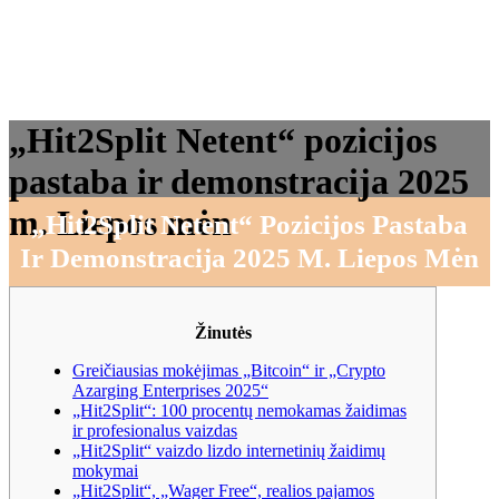
„Hit2Split Netent“ pozicijos
pastaba ir demonstracija 2025
m. Liepos mėn
„Hit2Split Netent“ Pozicijos Pastaba
Ir Demonstracija 2025 M. Liepos Mėn
Žinutės
Greičiausias mokėjimas „Bitcoin“ ir „Crypto
Azarging Enterprises 2025“
„Hit2Split“: 100 procentų nemokamas žaidimas
ir profesionalus vaizdas
„Hit2Split“ vaizdo lizdo internetinių žaidimų
mokymai
„Hit2Split“, „Wager Free“, realios pajamos