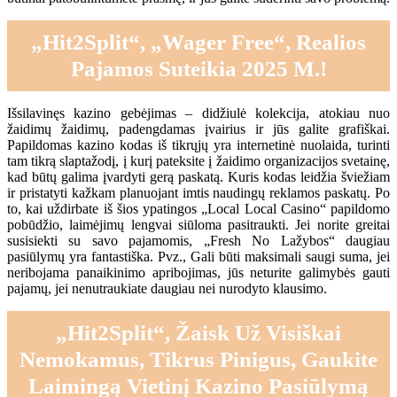
„Hit2Split“, „Wager Free“, Realios
Pajamos Suteikia 2025 M.!
Išsilavinęs kazino gebėjimas – didžiulė kolekcija, atokiau nuo
žaidimų žaidimų, padengdamas įvairius ir jūs galite grafiškai.
Papildomas kazino kodas iš tikrųjų yra internetinė nuolaida, turinti
tam tikrą slaptažodį, į kurį pateksite į žaidimo organizacijos svetainę,
kad būtų galima įvardyti gerą paskatą. Kuris kodas leidžia šviežiam
ir pristatyti kažkam planuojant imtis naudingų reklamos paskatų. Po
to, kai uždirbate iš šios ypatingos „Local Local Casino“ papildomo
pobūdžio, laimėjimų lengvai siūloma pasitraukti. Jei norite greitai
susisiekti su savo pajamomis, „Fresh No Lažybos“ daugiau
pasiūlymų yra fantastiška. Pvz., Gali būti maksimali saugi suma, jei
neribojama panaikinimo apribojimas, jūs neturite galimybės gauti
pajamų, jei nenutraukiate daugiau nei nurodyto klausimo.
„Hit2Split“, Žaisk Už Visiškai
Nemokamus, Tikrus Pinigus, Gaukite
Laimingą Vietinį Kazino Pasiūlymą