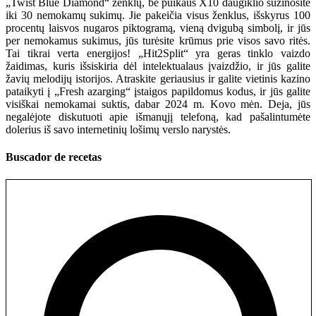
„Twist Blue Diamond“ ženklų, be puikaus X10 daugiklio sužinosite
iki 30 nemokamų sukimų. Jie pakeičia visus ženklus, išskyrus 100
procentų laisvos nugaros piktogramą, vieną dvigubą simbolį, ir jūs
per nemokamus sukimus, jūs turėsite krūmus prie visos savo ritės.
Tai tikrai verta energijos! „Hit2Split“ yra geras tinklo vaizdo
žaidimas, kuris išsiskiria dėl intelektualaus įvaizdžio, ir jūs galite
žavių melodijų istorijos. Atraskite geriausius ir galite vietinis kazino
pataikyti į „Fresh azarging“ įstaigos papildomus kodus, ir jūs galite
visiškai nemokamai suktis, dabar 2024 m. Kovo mėn. Deja, jūs
negalėjote diskutuoti apie išmanųjį telefoną, kad pašalintumėte
dolerius iš savo internetinių lošimų verslo narystės.
Buscador de recetas