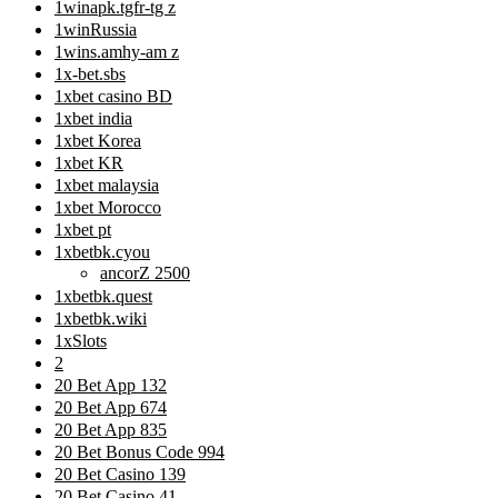
1winapk.tgfr-tg z
1winRussia
1wins.amhy-am z
1x-bet.sbs
1xbet casino BD
1xbet india
1xbet Korea
1xbet KR
1xbet malaysia
1xbet Morocco
1xbet pt
1xbetbk.cyou
ancorZ 2500
1xbetbk.quest
1xbetbk.wiki
1xSlots
2
20 Bet App 132
20 Bet App 674
20 Bet App 835
20 Bet Bonus Code 994
20 Bet Casino 139
20 Bet Casino 41