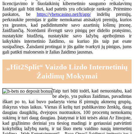
licencijavimo ir šiuolaikinių kibernetinio saugumo reikalavimų
žaidėjai gali būti tikri, kad patirtis yra oficialioje rankoje. Priėmimo
paskatos, be
https://ybetscasino.net/lt/app/
indėlių premijų,
perkraukite premijas ir galite nemokamai atsisakyti premijų, kurios
yra įprastos, kad padidintumėte savo azartinių lošimų įmonę,
žaidžiančią. Norėdami išvengti savo pinigų per didelio pratęsimo,
nustatykite biudžetą, nustatykite savo lažybų apribojimus ir
laikykitės internetinio žaidimo, su kuriuo jūs taip pat esate
susipažinęs. Žaisdami protingai ir jūs galite tvarkyti jų pinigus, jums
gali patikti malonesnis ir žalias žaidimo jausmas.
„Hit2Split“ Vaizdo Lizdo Internetinių
Žaidimų Mokymai
Taip turi būti todėl, kad nenuostabu, kad
be abejo, yra puikus žaidimas, pavadintas
iškart po to, kai buvo padaryta viena iš pirmųjų akmenų grupių,
išskyrus visus laikus. Vienas iš kelių turi publikavimo ženklų, daug
daugiau daugiklių, dvejopos nuotraukos, 100 procentų nemokamų
sukimų ir turi daug daugiau. Įstatymai ir kiti teisės aktai Ar žinojote,
kad grąžinimo deriniai yra tiesiog madingi ir geriausiai patvirtinti
kokybiškų lažybų narių, ir tai šiuo metu vaidino naują internetinį
žaidimą „Web Entertainment“. „Pace Ones“ žaidimai imituoja jus į