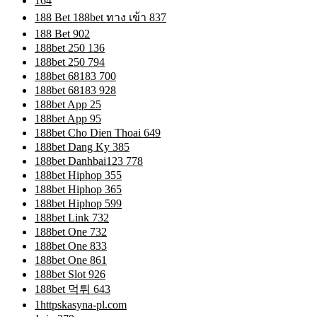
164
188 Bet 188bet ทาง เข้า 837
188 Bet 902
188bet 250 136
188bet 250 794
188bet 68183 700
188bet 68183 928
188bet App 25
188bet App 95
188bet Cho Dien Thoai 649
188bet Dang Ky 385
188bet Danhbai123 778
188bet Hiphop 355
188bet Hiphop 365
188bet Hiphop 599
188bet Link 732
188bet One 732
188bet One 833
188bet One 861
188bet Slot 926
188bet 먹튀 643
1httpskasyna-pl.com