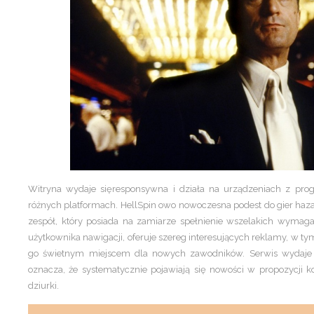
Witryna wydaje sięresponsywna i działa na urządzeniach z pro
różnych platformach. HellSpin owo nowoczesna podest do gier h
zespół, który posiada na zamiarze spełnienie wszelakich wymaga
użytkownika nawigacji, oferuje szereg interesujących reklamy, w t
go świetnym miejscem dla nowych zawodników. Serwis wydaje si
oznacza, że systematycznie pojawiają się nowości w propozycji ko
dziurki.