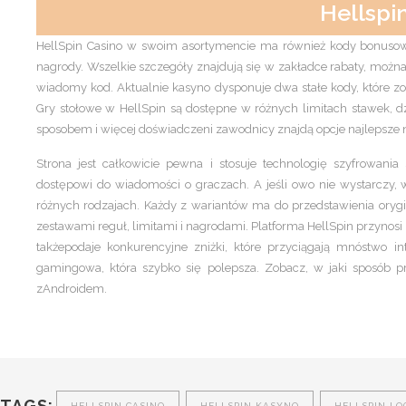
Hellspi
HellSpin Casino w swoim asortymencie ma również kody bonusow
nagrody. Wszelkie szczegóły znajdują się w zakładce rabaty, możn
wiadomy kod. Aktualnie kasyno dysponuje dwa stałe kody, które zo
Gry stołowe w HellSpin są dostępne w różnych limitach stawek, d
sposobem i więcej doświadczeni zawodnicy znajdą opcje najlepsze 
Strona jest całkowicie pewna i stosuje technologię szyfrowani
dostępowi do wiadomości o graczach. A jeśli owo nie wystarczy, 
różnych rodzajach. Każdy z wariantów ma do przedstawienia orygi
zestawami reguł, limitami i nagrodami. Platforma HellSpin przynos
takżepodaje konkurencyjne zniżki, które przyciągają mnóstwo in
gamingowa, która szybko się polepsza. Zobacz, w jaki sposób p
zAndroidem.
TAGS:
HELLSPIN CASINO
HELLSPIN KASYNO
HELLSPIN LO