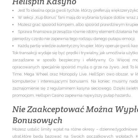
Hellspin Kasyno
Jest To idealna opcja gwoli tychże, którzy preferują większeryzyko
W sekcji „Kup Bonus” fani mają do wybrania tysiące slotów wraz
Możesz grać spośród kompem, albo spośród prawdziwym krupie
Sprawa finansowa przesądza równie istotny element działania h
pieniędzy często nie zapewnia tego rodzaju danego pułapu emocji.
Każdą partię wiedzie autentyczny krupier, który operuje gwoli kas
Tok transakcji wydaje się być prędki i trywialny, jak umożliwia uż
zarządzane w sposób bezpieczny i efektywny. Co Więcej mo
opracowanych specjalnie spośród myślą o grze na żywo. Jest To 
Time, Mega Wheel oraz Monopoly Live. HellSpin owo obszar, w k
komputerów i interesującymi bonusami. Na koniec musimy nadal 
zaznajomienie się z regulaminem kasyna sieciowego. Dzięki świe
promocjom, Hellspin Casino zapewnia najwyższy pułap hazardu.
Nie Zaakceptować Można Wypł
Bonusowych
Możesz ustalić limity wpłat na różne okresy – dzienne,tygodniow
utrat,które będą bazować na Swoich początkowych wpłatach. 