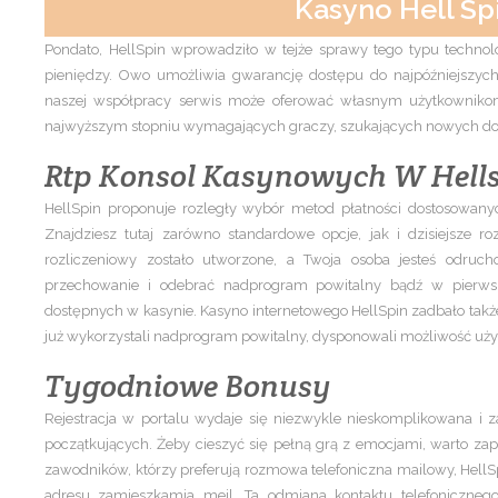
Kasyno Hell Sp
Pondato, HellSpin wprowadziło w tejże sprawy tego typu technol
pieniędzy. Owo umożliwia gwarancję dostępu do najpóźniejszych
naszej współpracy serwis może oferować własnym użytkownikom
najwyższym stopniu wymagających graczy, szukających nowych doś
Rtp Konsol Kasynowych W Hell
HellSpin proponuje rozległy wybór metod płatności dostosowany
Znajdziesz tutaj zarówno standardowe opcje, jak i dzisiejsze 
rozliczeniowy zostało utworzone, a Twoja osoba jesteś odruc
przechowanie i odebrać nadprogram powitalny bądź w pierwsze
dostępnych w kasynie. Kasyno internetowego HellSpin zadbało także
już wykorzystali nadprogram powitalny, dysponowali możliwość uży
Tygodniowe Bonusy
Rejestracja w portalu wydaje się niezwykle nieskomplikowana i z
początkujących. Żeby cieszyć się pełną grą z emocjami, warto zap
zawodników, którzy preferują rozmowa telefoniczna mailowy, Hell
adresu zamieszkamia mejl. Ta odmiana kontaktu telefoniczneg