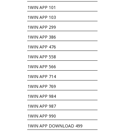
1WIN APP 101
1WIN APP 103
1WIN APP 299
1WIN APP 386
1WIN APP 476
1WIN APP 558
1WIN APP 566
1WIN APP 714
1WIN APP 769
1WIN APP 984
1WIN APP 987
1WIN APP 990
1WIN APP DOWNLOAD 499