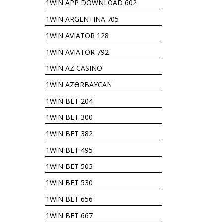
1WIN APP DOWNLOAD 602
1WIN ARGENTINA 705
1WIN AVIATOR 128
1WIN AVIATOR 792
1WIN AZ CASINO
1WIN AZƏRBAYCAN
1WIN BET 204
1WIN BET 300
1WIN BET 382
1WIN BET 495
1WIN BET 503
1WIN BET 530
1WIN BET 656
1WIN BET 667