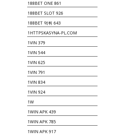
188BET ONE 861
188BET SLOT 926
188BET 먹튀 643
1HTTPSKASYNA-PL.COM
1VIN 379
1VIN 544
1VIN 625
1VIN 791
1VIN 834
1VIN 924
1W
1WIN APK 439
1WIN APK 785
1WIN APK 917