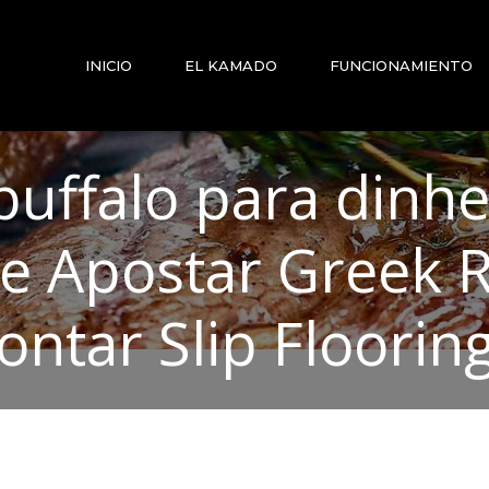
INICIO
EL KAMADO
FUNCIONAMIENTO
uffalo para dinhe
te Apostar Greek R
ntar Slip Floorin