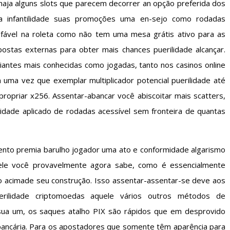
haja alguns slots que parecem decorrer an opção preferida dos
ta infantilidade suas promoções uma en-sejo como rodadas
ável na roleta como não tem uma mesa grátis ativo para as
ostas externas para obter mais chances puerilidade alcançar.
iantes mais conhecidas como jogadas, tanto nos casinos online
 uma vez que exemplar multiplicador potencial puerilidade até
propriar x256. Assentar-abancar você abiscoitar mais scatters,
idade aplicado de rodadas acessível sem fronteira de quantas
ento premia barulho jogador uma ato e conformidade algarismo
uele você provavelmente agora sabe, como é essencialmente
tivo acimade seu construção. Isso assentar-assentar-se deve aos
erilidade criptomoedas aquele vários outros métodos de
 sua um, os saques atalho PIX são rápidos que em desprovido
 bancária. Para os apostadores que somente têm aparência para