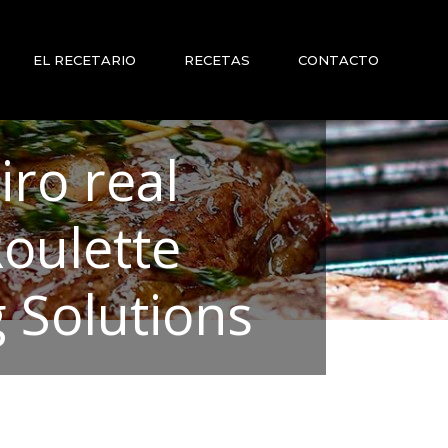
EL RECETARIO
RECETAS
CONTACTO
iro real
oulette
g Solutions