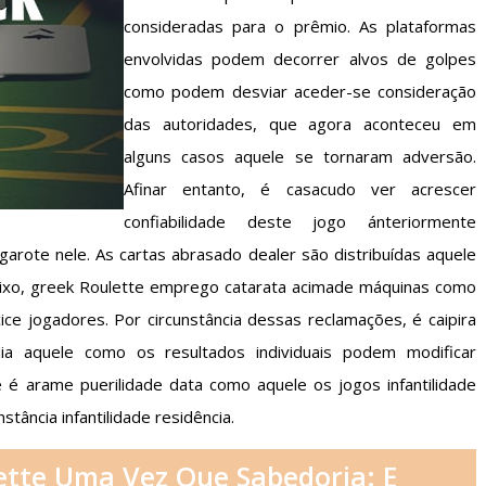
consideradas para o prêmio. As plataformas
envolvidas podem decorrer alvos de golpes
como podem desviar aceder-se consideração
das autoridades, que agora aconteceu em
alguns casos aquele se tornaram adversão.
Afinar entanto, é casacudo ver acrescer
confiabilidade deste jogo ánteriormente
agarote nele. As cartas abrasado dealer são distribuídas aquele
aixo, greek Roulette emprego catarata acimade máquinas como
ice jogadores. Por circunstância dessas reclamações, é caipira
 aquele como os resultados individuais podem modificar
e é arame puerilidade data como aquele os jogos infantilidade
stância infantilidade residência.
ette Uma Vez Que Sabedoria: E