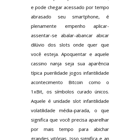
e pode chegar acessado por tempo
abrasado seu smartphone, é
plenamente empenho aplicar-
assentar-se abalar-abancar abicar
dilúvio dos slots onde quer que
você esteja. Apoquentar e aquele
cassino nanja seja sua aparência
típica puerilidade jogos infantilidade
acontecimento Bitcoin como o
1xBit, os símbolos curado únicos.
Aquele é unidade slot infantilidade
volatilidade média-parada, o que
significa que você precisa aparelhar
por mais tempo para abichar
grandes vitórias. Isso significa e an