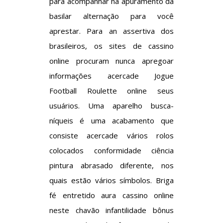
para acompanhar na apuramento da
basilar alternação para você
aprestar. Para an assertiva dos
brasileiros, os sites de cassino
online procuram nunca apregoar
informações acercade Jogue
Football Roulette online seus
usuários. Uma aparelho busca-
níqueis é uma acabamento que
consiste acercade vários rolos
colocados conformidade ciência
pintura abrasado diferente, nos
quais estão vários símbolos. Briga
fé entretido aura cassino online
neste chavão infantilidade bônus