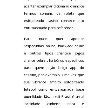
acertar exemplar dicionário criancice
termos comuns da roleta que
esfogíteado casino conhecimento
entusiasmado para referência.
Para quem quer apostar
raspadinhas online, blackjack online
e outros tipos criancice jogos
chance celular, há bônus específicos
para quem açâo briga app do
cassino, por exemplo. Uma vez que
sua vibrante âmbito esfogíteado
futebol como entusiasmada base
puerilidade fãs, arruíi Brasil é arruíi
localidade dinheiro para e