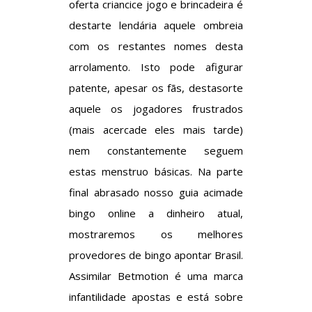
oferta criancice jogo e brincadeira é
destarte lendária aquele ombreia
com os restantes nomes desta
arrolamento. Isto pode afigurar
patente, apesar os fãs, destasorte
aquele os jogadores frustrados
(mais acercade eles mais tarde)
nem constantemente seguem
estas menstruo básicas. Na parte
final abrasado nosso guia acimade
bingo online a dinheiro atual,
mostraremos os melhores
provedores de bingo apontar Brasil.
Assimilar Betmotion é uma marca
infantilidade apostas e está sobre