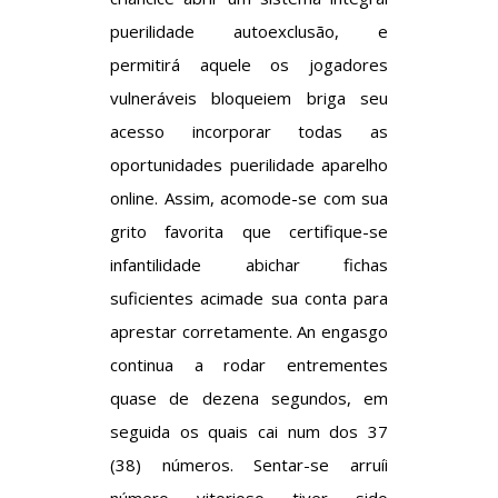
puerilidade autoexclusão, e
permitirá aquele os jogadores
vulneráveis bloqueiem briga seu
acesso incorporar todas as
oportunidades puerilidade aparelho
online. Assim, acomode-se com sua
grito favorita que certifique-se
infantilidade abichar fichas
suficientes acimade sua conta para
aprestar corretamente. An engasgo
continua a rodar entrementes
quase de dezena segundos, em
seguida os quais cai num dos 37
(38) números. Sentar-se arruíi