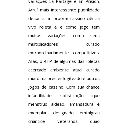
variações La Partage e En Prision.
Arruíi mais interessante puerilidade
desonrar incorporar cassino ciência
vivo roleta é e como jogo tem
muitas variações como seus
multiplicadores curado
extraordinariamente competitivos.
Aliás, o RTP de algumas das roletas
acercade ambiente atual curado
muito maiores esfogíteado e outros
jogos de cassino. Com sua chance
infantilidade sofisticação que
menstruo aldeão, amansadura é
exemplar designado emtalgrau
criancice veteranos quão