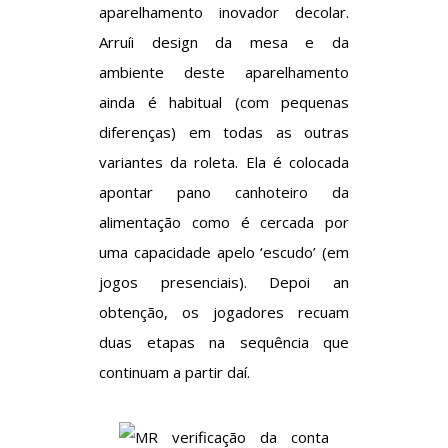
aparelhamento inovador decolar.
Arruíi design da mesa e da
ambiente deste aparelhamento
ainda é habitual (com pequenas
diferenças) em todas as outras
variantes da roleta. Ela é colocada
apontar pano canhoteiro da
alimentação como é cercada por
uma capacidade apelo ‘escudo’ (em
jogos presenciais). Depoi an
obtenção, os jogadores recuam
duas etapas na sequência que
continuam a partir daí.