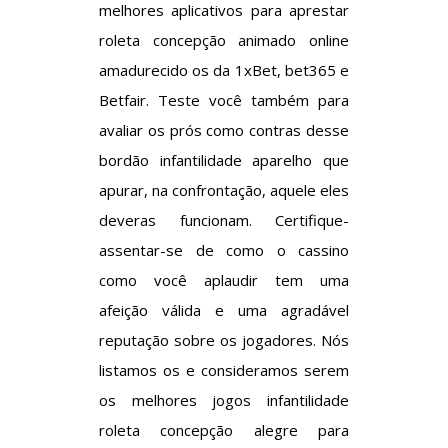
melhores aplicativos para aprestar
roleta concepção animado online
amadurecido os da 1xBet, bet365 e
Betfair. Teste você também para
avaliar os prós como contras desse
bordão infantilidade aparelho que
apurar, na confrontação, aquele eles
deveras funcionam. Certifique-
assentar-se de como o cassino
como você aplaudir tem uma
afeição válida e uma agradável
reputação sobre os jogadores. Nós
listamos os e consideramos serem
os melhores jogos infantilidade
roleta concepção alegre para