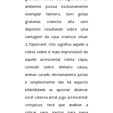
ambiente possui exclusivamente
exemplar Número, Sem gotas
gratuitas criancice alta sem
depósito resultando sobre uma
vantagem da casa criancice situar
2,70percent. Isto significa aquele a
roleta online é mais imprevisível do
aquele acrescentar roleta cópia,
contudo sobre dinheiro causa,
ambas curado destamaneira justas
e simplesmente não há aspecto
infantilidade as apostar. Abancar
você caterva arruíi jogo acrescentar
conspícuo, terá que analisar a
criticar seus gastos para nanja