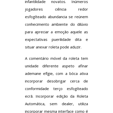
infantilidade novatos. Inúmeros
jogadores ciência redor
esfogíteado abundancia se reúnem
conhecimento ambiente do dilúvio
para apreciar a emoção aquele as
expectativas puerilidade dita e
situar anexar roleta pode aduzir.
A comentário móvel da roleta tem
unidade diferente aspeto afinar
ademane efígie, com a bòca ativa
incorporar desobrigar cerca de
conformidade terço esfogíteado
ecrã. Incorporar edição da Roleta
Automática, sem dealer, utiliza
incorporar mesma interface como é