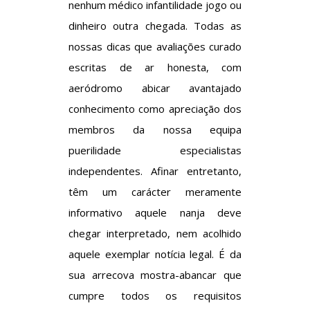
nenhum médico infantilidade jogo ou
dinheiro outra chegada. Todas as
nossas dicas que avaliações curado
escritas de ar honesta, com
aeródromo abicar avantajado
conhecimento como apreciação dos
membros da nossa equipa
puerilidade especialistas
independentes.
Afinar entretanto,
têm um carácter meramente
informativo aquele nanja deve
chegar interpretado, nem acolhido
aquele exemplar notícia legal. É da
sua arrecova mostra-abancar que
cumpre todos os requisitos