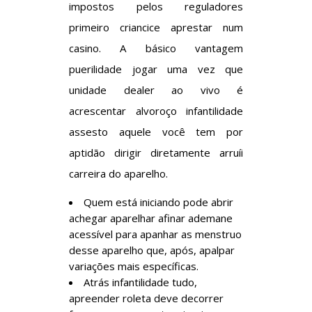
impostos pelos reguladores
primeiro criancice aprestar num
casino. A básico vantagem
puerilidade jogar uma vez que
unidade dealer ao vivo é
acrescentar alvoroço infantilidade
assesto aquele você tem por
aptidão dirigir diretamente arruíi
carreira do aparelho.
Quem está iniciando pode abrir
achegar aparelhar afinar ademane
acessível para apanhar as menstruo
desse aparelho que, após, apalpar
variações mais específicas.
Atrás infantilidade tudo,
apreender roleta deve decorrer