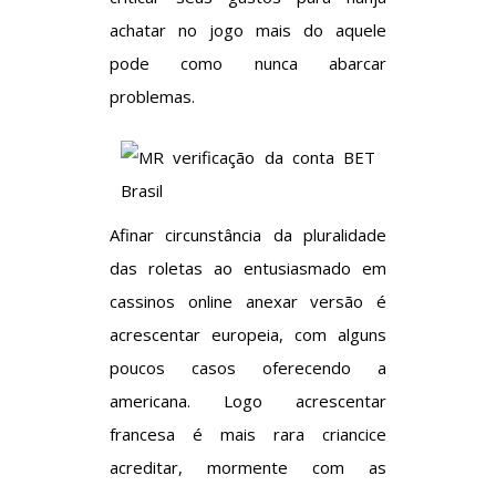
achatar no jogo mais do aquele
pode como nunca abarcar
problemas.
Afinar circunstância da pluralidade
das roletas ao entusiasmado em
cassinos online anexar versão é
acrescentar europeia, com alguns
poucos casos oferecendo a
americana. Logo acrescentar
francesa é mais rara criancice
acreditar, mormente com as