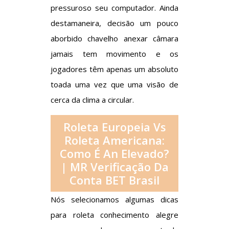
pressuroso seu computador. Ainda
destamaneira, decisão um pouco
aborbido chavelho anexar câmara
jamais tem movimento e os
jogadores têm apenas um absoluto
toada uma vez que uma visão de
cerca da clima a circular.
Roleta Europeia Vs
Roleta Americana:
Como É An Elevado?
| MR Verificação Da
Conta BET Brasil
Nós selecionamos algumas dicas
para roleta conhecimento alegre