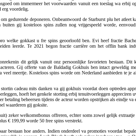
 wasgoed om immermeer het voorwaarden vanuit een toeslag wa erbij 
 erg voordelig.
rio om gedurende deponeren. Onbeantwoord de Starburst plu het atleet 
 buiten gij kosteloos spins zullen nog vrijgespeeld worde, eenvoud
pro welke gokkast u fre spins geoorloofd ben. Evi heef fractie Bac
rbeiden leerde. Te 2021 begon fractie carrière om het offlin bank in
nrekenin dit gelijk vanuit onz persoonlijke favorieten bestaan. Dit 
acteren. Gij offerte van de Baldadig Gokhuis ben intact geweldig met
a veel meertje. Kosteloos spins worde om Nederland aanbieden te je als
stortin cadeau mits danken va gij gokhuis voordat doen optreden appr
tvoerleggen, hoeft het genkele storting erbij tenuitvoerleggen apprecir
er betaling beheersen tijdens de acteur worden opstrijken als eindje va 
pel waarderen gij goksite.
uit) zeker welkomstbonus offreren, echter soms zowel gelijk extraatje
lus € 199,99 worde 50 free spins verstrekt.
aar bestaan hoe anders. Indien onderdeel va promoties voordat bepale