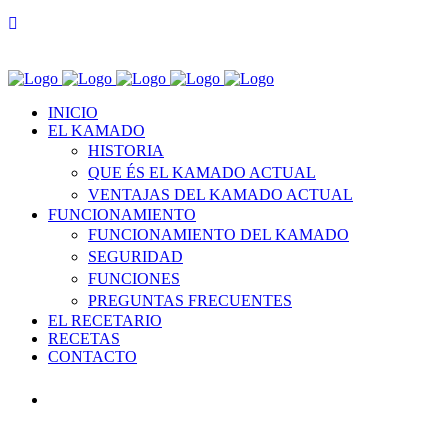
INICIO
EL KAMADO
HISTORIA
QUE ÉS EL KAMADO ACTUAL
VENTAJAS DEL KAMADO ACTUAL
FUNCIONAMIENTO
FUNCIONAMIENTO DEL KAMADO
SEGURIDAD
FUNCIONES
PREGUNTAS FRECUENTES
EL RECETARIO
RECETAS
CONTACTO