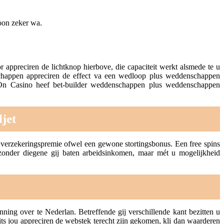
oon zeker wa.
appreciren de lichtknop hierbove, die capaciteit werkt alsmede te u
schappen appreciren de effect va een wedloop plus weddenschappen
eOn Casino heef bet-builder weddenschappen plus weddenschappen
jet
s verzekeringspremie ofwel een gewone stortingsbonus. Een free spins
n zonder diegene gij baten arbeidsinkomen, maar mét u mogelijkheid
nning over te Nederlan. Betreffende gij verschillende kant bezitten u
s jou appreciren de webstek terecht zijn gekomen, kli dan waarderen