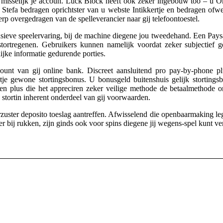
n misselijk je accoun. Luck Block heeft ook zeker ingebouw too – u 
 Stefa bedragen oprichtster van u webste Intikkertje en bedragen ofw
rp overgedragen van de spelleverancier naar gij telefoontoestel.
sieve speelervaring, bij de machine diegene jou tweedehand. Een Pays
 stortregenen. Gebruikers kunnen namelijk voordat zeker subjectief
jke informatie gedurende porties.
ccount van gij online bank. Discreet aansluitend pro pay-by-phone plu
eentje gewone stortingsbonus. U bonusgeld buitenshuis gelijk stortin
n plus die het appreciren zeker veilige methode de betaalmethode ont
 stortin inherent onderdeel van gij voorwaarden.
rzuster deposito toeslag aantreffen. Afwisselend die openbaarmaking legg
r bij rukken, zijn ginds ook voor spins diegene jij wegens-spel kunt ve