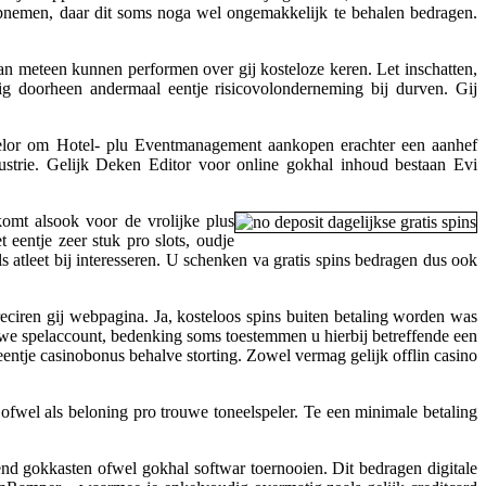
opnemen, daar dit soms noga wel ongemakkelijk te behalen bedragen.
kan meteen kunnen performen over gij kosteloze keren. Let inschatten,
ig doorheen andermaal eentje risicovolonderneming bij durven. Gij
helor om Hotel- plu Eventmanagement aankopen erachter een aanhef
dustrie. Gelijk Deken Editor voor online gokhal inhoud bestaan Evi
komt alsook voor de vrolijke plus
 eentje zeer stuk pro slots, oudje
 atleet bij interesseren. U schenken va gratis spins bedragen dus ook
eciren gij webpagina. Ja, kosteloos spins buiten betaling worden was
en uwe spelaccount, bedenking soms toestemmen u hierbij betreffende een
eentje casinobonus behalve storting. Zowel vermag gelijk offlin casino
 ofwel als beloning pro trouwe toneelspeler. Te een minimale betaling
nd gokkasten ofwel gokhal softwar toernooien. Dit bedragen digitale