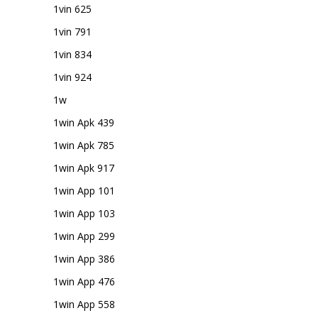
1vin 625
1vin 791
1vin 834
1vin 924
1w
1win Apk 439
1win Apk 785
1win Apk 917
1win App 101
1win App 103
1win App 299
1win App 386
1win App 476
1win App 558