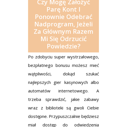
Czy Mogę Założyć
Parę Kont I
Ponownie Odebrać
Nadprogram, Jeżeli
Za Głównym Razem
Mi Się Odrzucić
Powiedzie?
Po zdobyciu super wystrzałowego,
bezpłatnego bonusu możesz mieć
wątpliwości, dokąd szukać
najlepszych gier kasynowych albo
automatów internetowego. A
trzeba sprawdzić, jakie zabawy
wraz z biblioteki są gwoli Ciebie
dostępne. Przypuszczalnie będziesz
miał dostęp do odwiedzenia