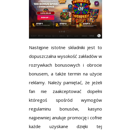
Następne istotne składniki jest to
dopuszczalna wysokość zakładów w
rozrywkach bonusowych i obrocie
bonusem, a także termin na użycie
reklamy. Należy pamiętać, że jeżeli
fan nie zaakceptować dopełni
któregoś spośród wymogów
regulaminu bonusów, kasyno
najpewniej anuluje promocję i cofnie
każde uzyskane dzięki tej