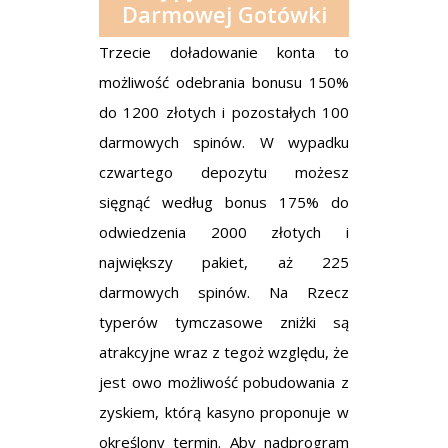
Darmowej Gotówki
Trzecie doładowanie konta to
możliwość odebrania bonusu 150%
do 1200 złotych i pozostałych 100
darmowych spinów. W wypadku
czwartego depozytu możesz
sięgnąć według bonus 175% do
odwiedzenia 2000 złotych i
największy pakiet, aż 225
darmowych spinów. Na Rzecz
typerów tymczasowe zniżki są
atrakcyjne wraz z tegoż względu, że
jest owo możliwość pobudowania z
zyskiem, którą kasyno proponuje w
określony termin. Aby nadprogram