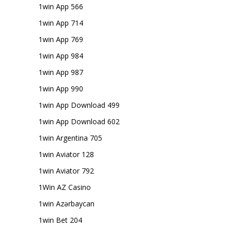
1win App 566
1win App 714
1win App 769
1win App 984
1win App 987
1win App 990
1win App Download 499
1win App Download 602
1win Argentina 705
1win Aviator 128
1win Aviator 792
1Win AZ Casino
1win Azərbaycan
1win Bet 204