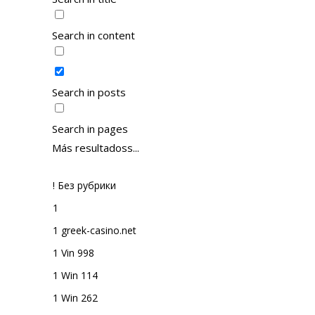
Search in content
Search in posts
Search in pages
Más resultadoss...
! Без рубрики
1
1 greek-casino.net
1 Vin 998
1 Win 114
1 Win 262