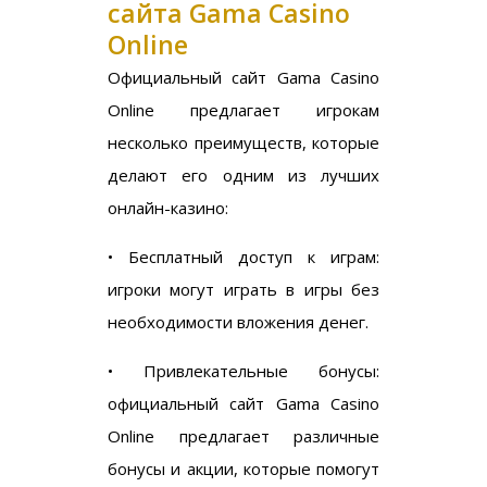
сайта Gama Casino
Online
Официальный сайт Gama Casino
Online предлагает игрокам
несколько преимуществ, которые
делают его одним из лучших
онлайн-казино:
• Бесплатный доступ к играм:
игроки могут играть в игры без
необходимости вложения денег.
• Привлекательные бонусы:
официальный сайт Gama Casino
Online предлагает различные
бонусы и акции, которые помогут