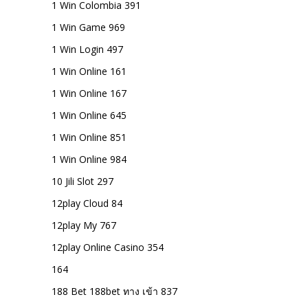
1 Win Colombia 391
1 Win Game 969
1 Win Login 497
1 Win Online 161
1 Win Online 167
1 Win Online 645
1 Win Online 851
1 Win Online 984
10 Jili Slot 297
12play Cloud 84
12play My 767
12play Online Casino 354
164
188 Bet 188bet ทาง เข้า 837