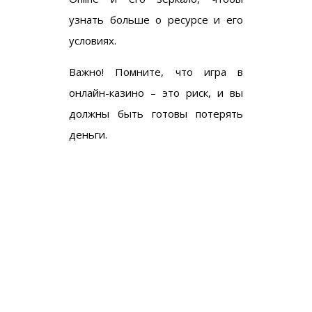
узнать больше о ресурсе и его
условиях.
Важно! Помните, что игра в
онлайн-казино – это риск, и вы
должны быть готовы потерять
деньги.