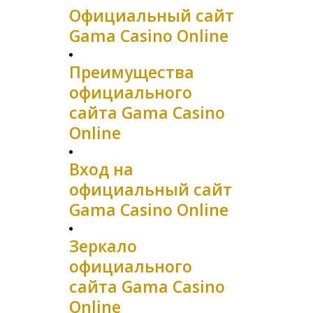
Официальный сайт
Gama Casino Online
Преимущества
официального
сайта Gama Casino
Online
Вход на
официальный сайт
Gama Casino Online
Зеркало
официального
сайта Gama Casino
Online