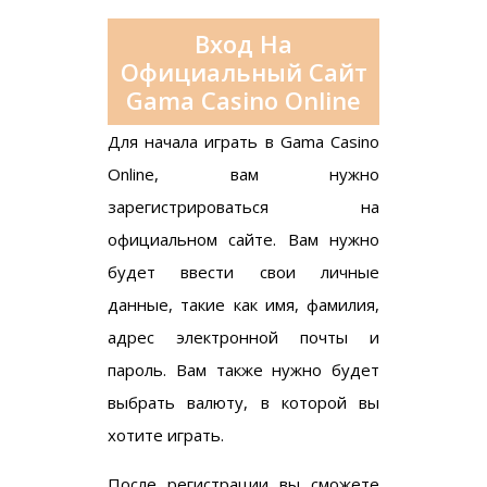
Вход На
Официальный Сайт
Gama Casino Online
Для начала играть в Gama Casino
Online, вам нужно
зарегистрироваться на
официальном сайте. Вам нужно
будет ввести свои личные
данные, такие как имя, фамилия,
адрес электронной почты и
пароль. Вам также нужно будет
выбрать валюту, в которой вы
хотите играть.
После регистрации вы сможете