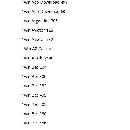
1win App Download 499
1win App Download 602
1win Argentina 705
1win Aviator 128
1win Aviator 792
1Win AZ Casino
1win Azərbaycan
1win Bet 204
1win Bet 300
1win Bet 382
1win Bet 495
1win Bet 503
1win Bet 530
1win Bet 656