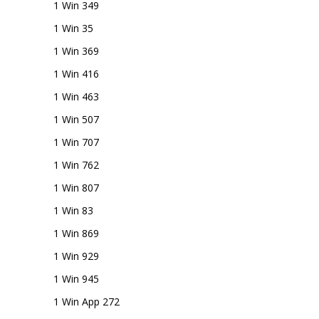
1 Win 349
1 Win 35
1 Win 369
1 Win 416
1 Win 463
1 Win 507
1 Win 707
1 Win 762
1 Win 807
1 Win 83
1 Win 869
1 Win 929
1 Win 945
1 Win App 272