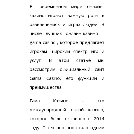
В современном мире онлайн-
казино играют важную роль в
развлечениях и играх людей. В
числе лучших онлайн-казино –
gama casino
, которое предлагает
игрокам широкий спектр игр и
услуг. В этой статье мы
рассмотрим официальный сайт
Gama Casino, его функции и
преимущества.
Гама Казино – это
международный онлайн-казино,
которое было основано в 2014
году. С тех пор оно стало одним