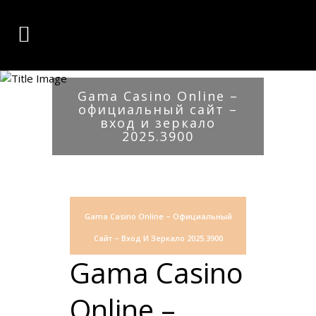
Gama Casino Online –
официальный сайт –
вход и зеркало
2025.3900
Gama Casino Online – Официальный
Сайт – Вход И Зеркало 2025.3900
Gama Casino
Online –