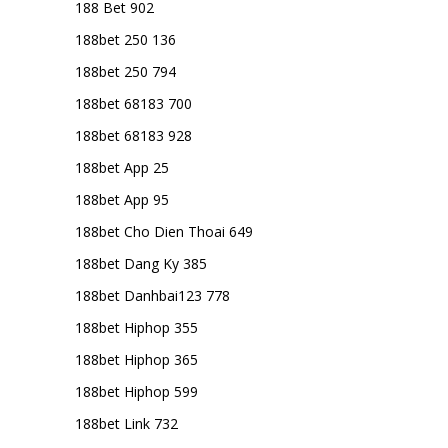
188 Bet 902
188bet 250 136
188bet 250 794
188bet 68183 700
188bet 68183 928
188bet App 25
188bet App 95
188bet Cho Dien Thoai 649
188bet Dang Ky 385
188bet Danhbai123 778
188bet Hiphop 355
188bet Hiphop 365
188bet Hiphop 599
188bet Link 732