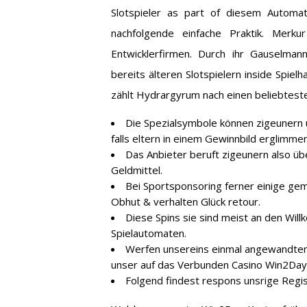
Slotspieler as part of diesem Automat
nachfolgende einfache Praktik. Merkur
Entwicklerfirmen. Durch ihr Gauselman
bereits älteren Slotspielern inside Spie
zählt Hydrargyrum nach einen beliebteste
Die Spezialsymbole können zigeunern 
falls eltern in einem Gewinnbild erglimmen
Das Anbieter beruft zigeunern also ü
Geldmittel.
Bei Sportsponsoring ferner einige gem
Obhut & verhalten Glück retour.
Diese Spins sie sind meist an den Wil
Spielautomaten.
Werfen unsereins einmal angewandten
unser auf das Verbunden Casino Win2Day 
Folgend findest respons unsrige Regist