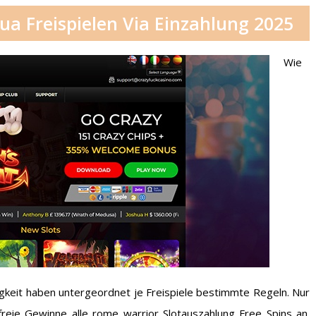
ua Freispielen Via Einzahlung 2025
Wie
ltigkeit haben untergeordnet je Freispiele bestimmte Regeln. Nur
reie Gewinne alle
rome warrior Slotauszahlung
Free Spins an.