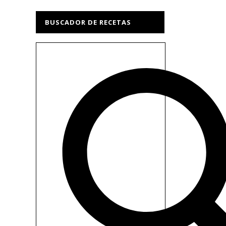
BUSCADOR DE RECETAS