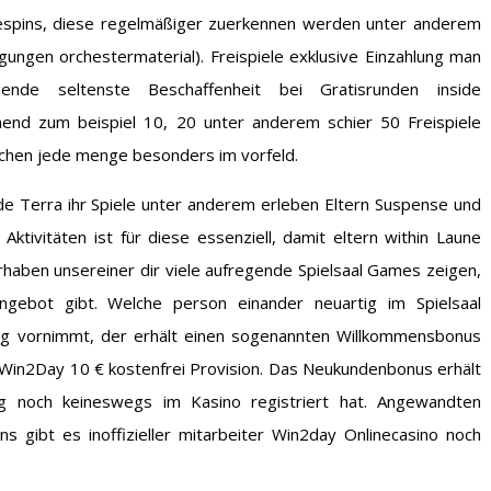
reespins, diese regelmäßiger zuerkennen werden unter anderem
gungen orchestermaterial). Freispiele exklusive Einzahlung man
gende seltenste Beschaffenheit bei Gratisrunden inside
hend zum beispiel 10, 20 unter anderem schier 50 Freispiele
suchen jede menge besonders im vorfeld.
nde Terra ihr Spiele unter anderem erleben Eltern Suspense und
ktivitäten ist für diese essenziell, damit eltern within Laune
orhaben unsereiner dir viele aufregende Spielsaal Games zeigen,
elangebot gibt. Welche person einander neuartig im Spielsaal
ung vornimmt, der erhält einen sogenannten Willkommensbonus
Win2Day 10 € kostenfrei Provision. Das Neukundenbonus erhält
eg noch keineswegs im Kasino registriert hat. Angewandten
s gibt es inoffizieller mitarbeiter Win2day Onlinecasino noch