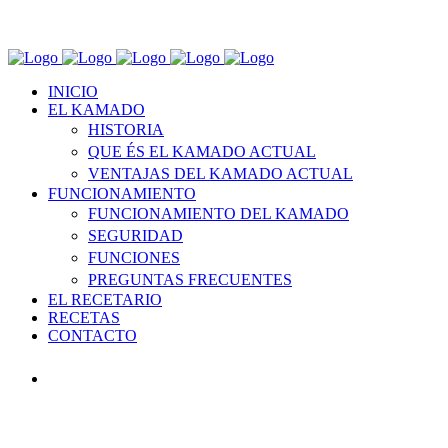
INICIO
EL KAMADO
HISTORIA
QUE ÉS EL KAMADO ACTUAL
VENTAJAS DEL KAMADO ACTUAL
FUNCIONAMIENTO
FUNCIONAMIENTO DEL KAMADO
SEGURIDAD
FUNCIONES
PREGUNTAS FRECUENTES
EL RECETARIO
RECETAS
CONTACTO
INICIO