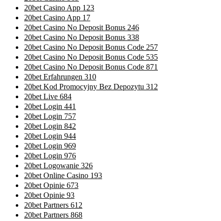
20bet Casino App 123
20bet Casino App 17
20bet Casino No Deposit Bonus 246
20bet Casino No Deposit Bonus 338
20bet Casino No Deposit Bonus Code 257
20bet Casino No Deposit Bonus Code 535
20bet Casino No Deposit Bonus Code 871
20bet Erfahrungen 310
20bet Kod Promocyjny Bez Depozytu 312
20bet Live 684
20bet Login 441
20bet Login 757
20bet Login 842
20bet Login 944
20bet Login 969
20bet Login 976
20bet Logowanie 326
20bet Online Casino 193
20bet Opinie 673
20bet Opinie 93
20bet Partners 612
20bet Partners 868