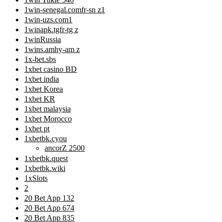
1win-senegal.comfr-sn z1
1win-uzs.com1
1winapk.tgfr-tg z
1winRussia
1wins.amhy-am z
1x-bet.sbs
1xbet casino BD
1xbet india
1xbet Korea
1xbet KR
1xbet malaysia
1xbet Morocco
1xbet pt
1xbetbk.cyou
ancorZ 2500
1xbetbk.quest
1xbetbk.wiki
1xSlots
2
20 Bet App 132
20 Bet App 674
20 Bet App 835