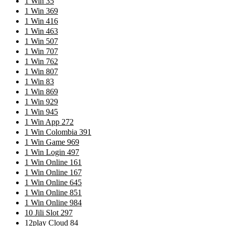
1 Win 35
1 Win 369
1 Win 416
1 Win 463
1 Win 507
1 Win 707
1 Win 762
1 Win 807
1 Win 83
1 Win 869
1 Win 929
1 Win 945
1 Win App 272
1 Win Colombia 391
1 Win Game 969
1 Win Login 497
1 Win Online 161
1 Win Online 167
1 Win Online 645
1 Win Online 851
1 Win Online 984
10 Jili Slot 297
12play Cloud 84