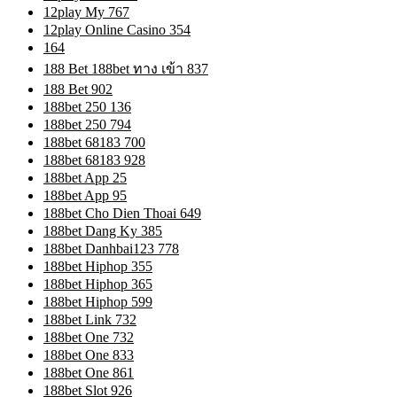
12play My 767
12play Online Casino 354
164
188 Bet 188bet ทาง เข้า 837
188 Bet 902
188bet 250 136
188bet 250 794
188bet 68183 700
188bet 68183 928
188bet App 25
188bet App 95
188bet Cho Dien Thoai 649
188bet Dang Ky 385
188bet Danhbai123 778
188bet Hiphop 355
188bet Hiphop 365
188bet Hiphop 599
188bet Link 732
188bet One 732
188bet One 833
188bet One 861
188bet Slot 926