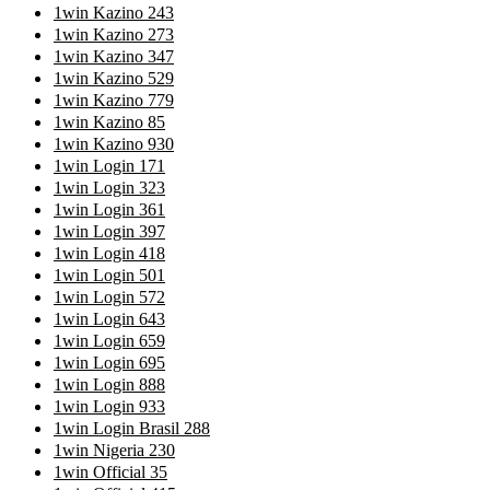
1win Kazino 243
1win Kazino 273
1win Kazino 347
1win Kazino 529
1win Kazino 779
1win Kazino 85
1win Kazino 930
1win Login 171
1win Login 323
1win Login 361
1win Login 397
1win Login 418
1win Login 501
1win Login 572
1win Login 643
1win Login 659
1win Login 695
1win Login 888
1win Login 933
1win Login Brasil 288
1win Nigeria 230
1win Official 35