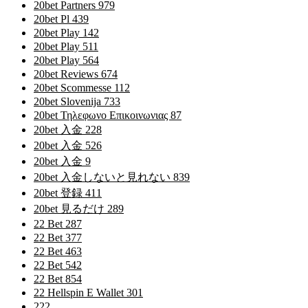
20bet Partners 979
20bet Pl 439
20bet Play 142
20bet Play 511
20bet Play 564
20bet Reviews 674
20bet Scommesse 112
20bet Slovenija 733
20bet Τηλεφωνο Επικοινωνιας 87
20bet 入金 228
20bet 入金 526
20bet 入金 9
20bet 入金しないと見れない 839
20bet 登録 411
20bet 見るだけ 289
22 Bet 287
22 Bet 377
22 Bet 463
22 Bet 542
22 Bet 854
22 Hellspin E Wallet 301
222