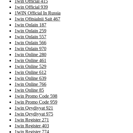
1win Official 415
1win Official 939
1WIN Official In Russia
1win Ofitsialnii Sait 467
1win Onlain 187
1win Onlain 259
1win Onlain 557
1win Onlain 566
1win Onlain 970
1win Online 280
1win Online 461
1win Online 529
1win Online 612
1win Online 639
1win Online 766
1win Online 85
1win Promo Code 598
1win Promo Code 959
1win Qeydiyyat 921
1win Qeydiyyat 975
1win Register 271
1win Register 403
1win Register 774