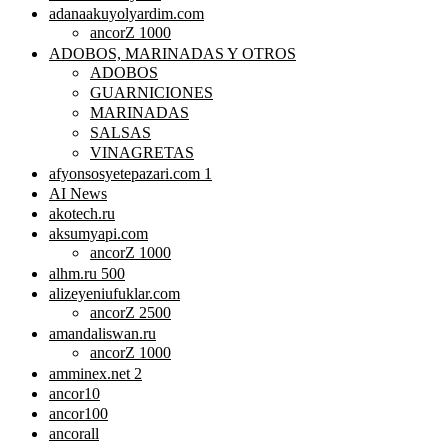
adanaakuyolyardim.com
ancorZ 1000
ADOBOS, MARINADAS Y OTROS
ADOBOS
GUARNICIONES
MARINADAS
SALSAS
VINAGRETAS
afyonsosyetepazari.com 1
AI News
akotech.ru
aksumyapi.com
ancorZ 1000
alhm.ru 500
alizeyeniufuklar.com
ancorZ 2500
amandaliswan.ru
ancorZ 1000
amminex.net 2
ancor10
ancor100
ancorall