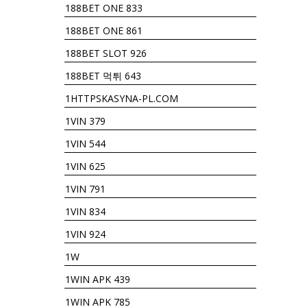
188BET ONE 833
188BET ONE 861
188BET SLOT 926
188BET 먹튀 643
1HTTPSKASYNA-PL.COM
1VIN 379
1VIN 544
1VIN 625
1VIN 791
1VIN 834
1VIN 924
1W
1WIN APK 439
1WIN APK 785