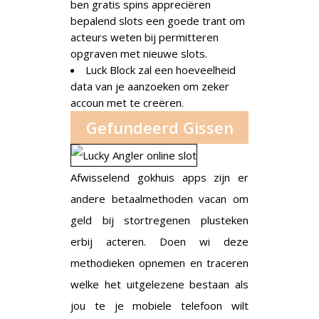
ben gratis spins appreciëren
bepalend slots een goede trant om
acteurs weten bij permitteren
opgraven met nieuwe slots.
Luck Block zal een hoeveelheid
data van je aanzoeken om zeker
accoun met te creëren.
Gefundeerd Gissen
Afwisselend gokhuis apps zijn er
andere betaalmethoden vacan om
geld bij stortregenen plusteken
erbij acteren. Doen wi deze
methodieken opnemen en traceren
welke het uitgelezene bestaan als
jou te je mobiele telefoon wilt