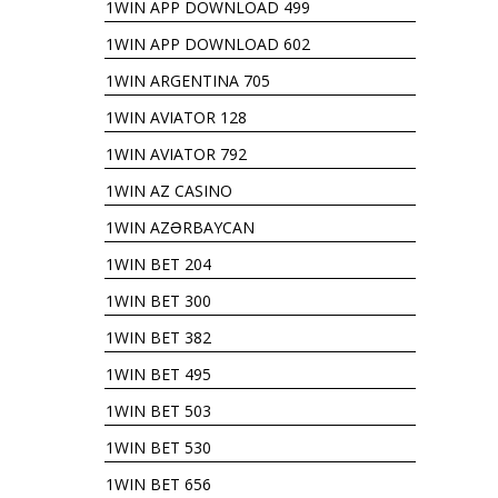
1WIN APP DOWNLOAD 499
1WIN APP DOWNLOAD 602
1WIN ARGENTINA 705
1WIN AVIATOR 128
1WIN AVIATOR 792
1WIN AZ CASINO
1WIN AZƏRBAYCAN
1WIN BET 204
1WIN BET 300
1WIN BET 382
1WIN BET 495
1WIN BET 503
1WIN BET 530
1WIN BET 656