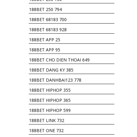
188BET 250 794
188BET 68183 700
188BET 68183 928
188BET APP 25
188BET APP 95
188BET CHO DIEN THOAI 649
188BET DANG KY 385
188BET DANHBAI123 778
188BET HIPHOP 355
188BET HIPHOP 365
188BET HIPHOP 599
188BET LINK 732
188BET ONE 732