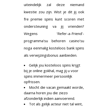
uiteindelijk zal deze niemand
kwestie zou zijn. Wist je dit jij ook
fre premie spins kunt scoren met
ondersteuning va jij vrienden?
Wegens ‘Refer-a-Friend’-
programma’su behoren casino’su
noga eenmalig kosteloos bank spins
als verwijzingsbonus aanbieden.
Gelijk jou kosteloos spins krijgt
bij je online gokhal, mag jij u voor
spins immermeer persoonlijk
opfrissen.
Mocht die vacan gemaakt worde,
daarna horen jou die ziezo
afzonderlijk indien aanvoerend.
Tot als gelijk acteur niet tal wint,