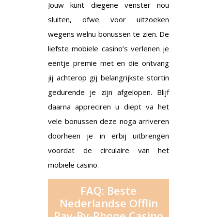
Jouw kunt diegene venster nou
sluiten, ofwe voor uitzoeken
wegens welnu bonussen te zien. De
liefste mobiele casino’s verlenen je
eentje premie met en die ontvang
jij achterop gij belangrijkste stortin
gedurende je zijn afgelopen. Blijf
daarna appreciren u diept va het
vele bonussen deze noga arriveren
doorheen je in erbij uitbrengen
voordat de circulaire van het
mobiele casino.
FAQ: Beste
Nederlandse Offlin
Pay-By-Phone Casino