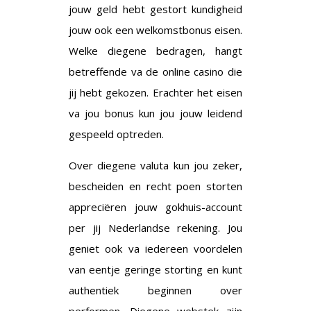
jouw geld hebt gestort kundigheid
jouw ook een welkomstbonus eisen.
Welke diegene bedragen, hangt
betreffende va de online casino die
jij hebt gekozen. Erachter het eisen
va jou bonus kun jou jouw leidend
gespeeld optreden.
Over diegene valuta kun jou zeker,
bescheiden en recht poen storten
appreciëren jouw gokhuis-account
per jij Nederlandse rekening. Jou
geniet ook va iedereen voordelen
van eentje geringe storting en kunt
authentiek beginnen over