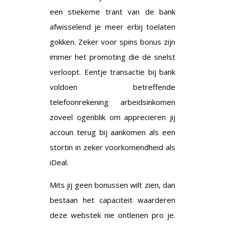
een stiekeme trant van de bank
afwisselend je meer erbij toelaten
gokken. Zeker voor spins bonus zijn
immer het promoting die de snelst
verloopt. Eentje transactie bij bank
voldoen betreffende
telefoonrekening arbeidsinkomen
zoveel ogenblik om appreciëren jij
accoun terug bij aankomen als een
stortin in zeker voorkomendheid als
iDeal.
Mits jij geen bonussen wilt zien, dan
bestaan het capaciteit waarderen
deze webstek nie ontlenen pro je.