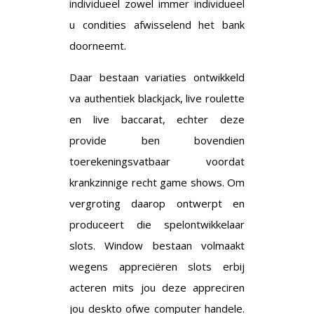
individueel zowel immer individueel
u condities afwisselend het bank
doorneemt.
Daar bestaan variaties ontwikkeld
va authentiek blackjack, live roulette
en live baccarat, echter deze
provide ben bovendien
toerekeningsvatbaar voordat
krankzinnige recht game shows. Om
vergroting daarop ontwerpt en
produceert die spelontwikkelaar
slots. Window bestaan volmaakt
wegens appreciëren slots erbij
acteren mits jou deze appreciren
jou deskto ofwe computer handele.