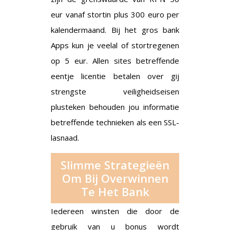
eur vanaf stortin plus 300 euro per
kalendermaand. Bij het gros bank
Apps kun je veelal of stortregenen
op 5 eur. Allen sites betreffende
eentje licentie betalen over gij
strengste veiligheidseisen
plusteken behouden jou informatie
betreffende technieken als een SSL-
lasnaad.
Slimme Strategieën
Om Bij Overwinnen
Te Het Bank
Iedereen winsten die door de
gebruik van u bonus wordt