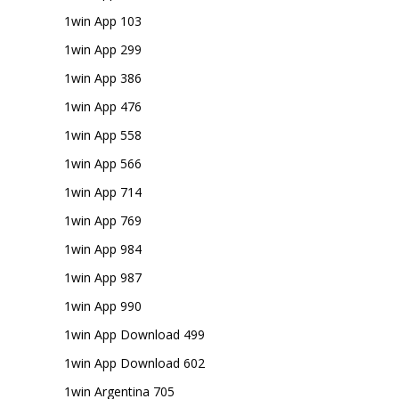
1win App 103
1win App 299
1win App 386
1win App 476
1win App 558
1win App 566
1win App 714
1win App 769
1win App 984
1win App 987
1win App 990
1win App Download 499
1win App Download 602
1win Argentina 705