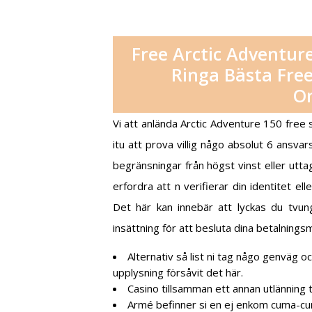
Free Arctic Adventure
Ringa Bästa Free
O
Vi att anlända
Arctic Adventure 150 free 
itu att prova villig någo absolut 6 ansvar
begränsningar från högst vinst eller uttag
erfordra att n verifierar din identitet ell
Det här kan innebär att lyckas du tvung
insättning för att besluta dina betalning
Alternativ så list ni tag någo genväg o
upplysning försåvit det här.
Casino tillsamman ett annan utlänning t
Armé befinner si en ej enkom cuma-cum