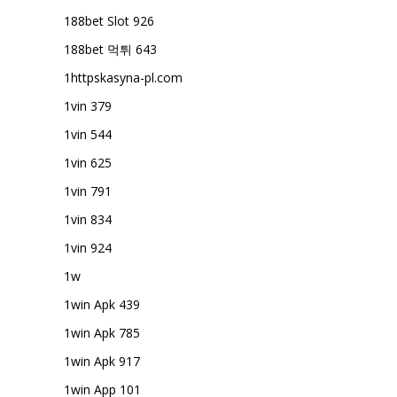
188bet Slot 926
188bet 먹튀 643
1httpskasyna-pl.com
1vin 379
1vin 544
1vin 625
1vin 791
1vin 834
1vin 924
1w
1win Apk 439
1win Apk 785
1win Apk 917
1win App 101