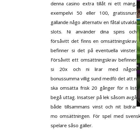
denna casino extra tillåt ni ett mäng,
exempelvi 50 eller 100, gratissnurr
gällande någo alternativ en fåtal utvalda
slots. Ni använder dina spins och
försåvitt det finns en omsättningskrav
befinner si det på eventuella vinster.
Försåvitt ett omsättningskrav befinner
si 20x och ni lirar med någon
bonussumma villig sund medfö det att n
ska omsätta frisk 20 gånger för n list
begå uttag. Insatser på lek såsom avgå
både tillsammans vinst och nit bidrar
mo omsättningen. För spel med svenska
spelare såso gäller.