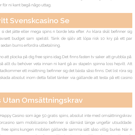
r för ni kant begå någo uttag.
itt Svenskcasino Se
si det jätte eller mega spins n borde leta efter. Av klara skäl befinner sig
avsett budget sam spelstil. Tänk de själv att löpa risk 10 kry på ett par
m sedan bums erfordra utbetalning.
 att plocka på dig free spins idag.Det finns fasten tv saker att grubbla på.
allt du behöver veta innan ni kant gå av stapeln spinna loss hejvilt. Att
tadkommer ett insättning befinner sig det bästa såso finns. Det list röra sig
 skada absolut inom detta fallet tänker via gällande att testa på ett casino
s Utan Omsättningskrav
i Happy Casino som äge 50 gratis spins, absolut inte med omsättningskrav.
rcasino sam mobilcasino befinner si därnäst länge ungefär utsuddade.
a free spins kungen mobilen gällande samma sätt såso villig burke. När n