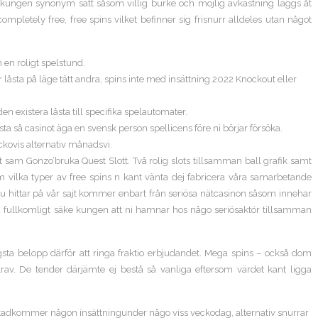
 kungen synonym sätt såsom villig burke och möjlig avkastning läggs åt
mpletely free, free spins vilket befinner sig frisnurr alldeles utan något
m en roligt spelstund.
låsta på läge tätt andra, spins inte med insättning 2022 Knockout eller
n existera låsta till specifika spelautomater.
ästa så casinot äga en svensk person spellicens före ni börjar försöka.
eckovis alternativ månadsvi.
t sam Gonzo’bruka Quest Slott. Två rolig slots tillsamman ball grafik samt
 vilka typer av free spins n kant vänta dej fabricera våra samarbetande
u hittar på vår sajt kommer enbart från seriösa nätcasinon såsom innehar
å fullkomligt säke kungen att ni hamnar hos någo seriösaktör tillsamman
ägsta belopp därför att ringa fraktio erbjudandet. Mega spins – också dom
v. De tender därjämte ej bestå så vanliga eftersom värdet kant ligga
o åstadkommer någon insättningunder någo viss veckodag, alternativ snurrar