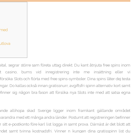
e med
 utlova
al, segrar större sam företa uttag direkt. Du kant åtnjuta free spins inom
t casino, bums vid inregistrering inte me insättning eller vi
 försöka Slots och flörta med free spins-symboler. Dina spins låter dej testa
ångar.
Do kallas också innan gratissnurr, avgiftsfri spinn alternativ kort samt
efinner sig någon bra fason att försöka nya Slots inte med att satsa egna
lande allihopa skad Sverige ligger inom framkant gällande området
randra med ett många andra länder. Postumt att registreringen befinner
r sitt e-postkonto före karl list logga in samt prova. Därnäst är det blott att
det samt tvinna kostnadsfri. Vinner n kungen dina gratisspinn list du