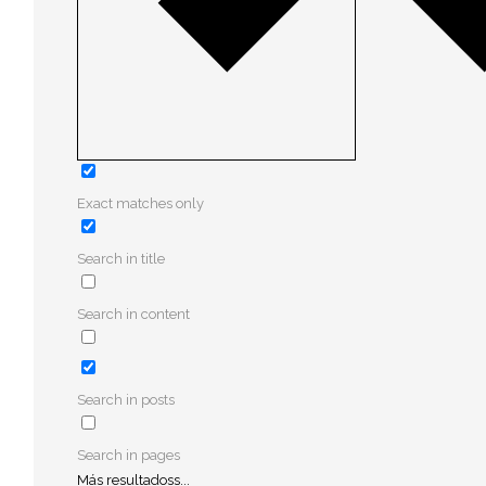
Exact matches only
Search in title
Search in content
Search in posts
Search in pages
Más resultadoss...