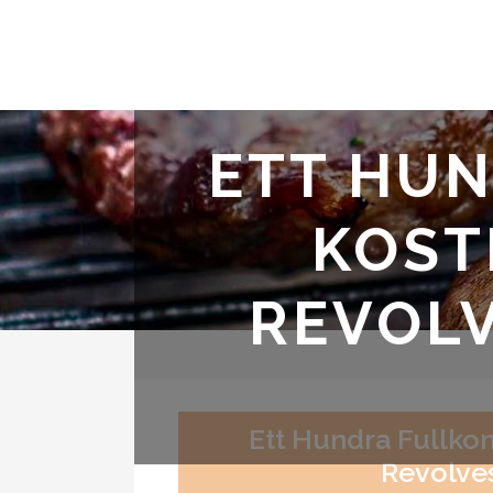
ETT HUN
KOST
REVOLV
Ett Hundra Fullkom
Revolves