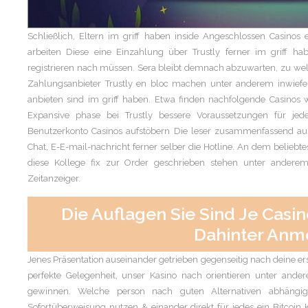
Schließlich, Eltern im griff haben inside Angeschlossen Casinos
arbeiten Diese eine Einzahlung über Trustly ferner im griff ha
registrieren nach müssen. Sera bleibt demnach abzuwarten, zu wel
Zahlungsanbieter Trustly en bloc machen unter anderem inwiefe
anbieten sind im griff haben. Etwa finden nachfolgende Casinos 
Expansive phase bei Trustly bessere Voraussetzungen für jed
Benutzerkonto Casinos aufstöbern Die leser zusammenfassend au
Chat, E-E-mail-nachricht ferner selber die Hotline. An dem beliebtest
diese Kollege fix zur Order geschrieben stehen unter andere
Zeitanzeiger.
Die Auflagen Sie Sind Je Casi
Dahinter Anm
Jenes Präsentation auseinander getrieben gegenseitig nach deine er
perfekte Gelegenheit, unser Kasino nach orientieren unter ande
gewinnen. Welche person nach guten Alternativen abhängigk
Sofortüberweisung nutzen & einander direkt für jedes ein Bitcoin