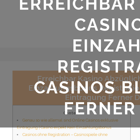
ERREICHBAR
CASINO
EINZA
REGISTR
Erreichbar Kasino Abzüglic
CASINOS BL
Einzahlungsbonus Registration
Eintragung Ferner 
ERNER 
Content
Genau so wie allemal sind Online Casinos exklusive
Eintragung | Casino expekt Kein Einzahlungsbonus
Casinos ohne Registration – Casinospiele ohne