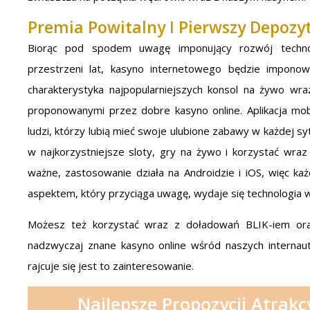
Premia Powitalny I Pierwszy Depozy
Biorąc pod spodem uwagę imponujący rozwój techno
przestrzeni lat, kasyno internetowego będzie imponow
charakterystyka najpopularniejszych konsol na żywo wr
proponowanymi przez dobre kasyno online. Aplikacja mob
ludzi, którzy lubią mieć swoje ulubione zabawy w każdej s
w najkorzystniejsze sloty, gry na żywo i korzystać wraz 
ważne, zastosowanie działa na Androidzie i iOS, więc każ
aspektem, który przyciąga uwagę, wydaje się technologia
Możesz też korzystać wraz z doładowań BLIK-iem ora
nadzwyczaj znane kasyno online wśród naszych internaut
rajcuje się jest to zainteresowanie.
Najlepsze Propozycji Atrak