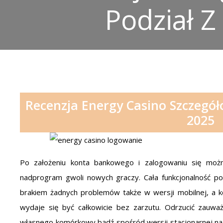
Podział 
Recenzja Energy Casino Szczegó
2025
Po założeniu konta bankowego i zalogowaniu się moż
nadprogram gwoli nowych graczy. Cała funkcjonalność po
brakiem żadnych problemów także w wersji mobilnej, a k
wydaje się być całkowicie bez zarzutu. Odrzucić zauważ
własnego komórkowy bądź spośród wersji stacjonarnej na 