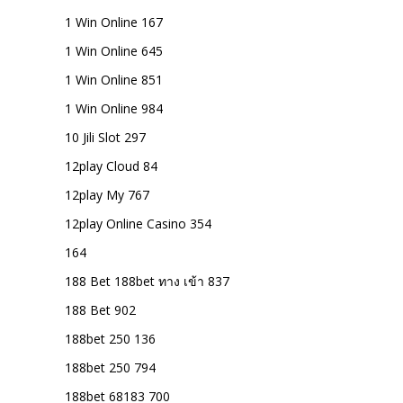
1 Win Online 167
1 Win Online 645
1 Win Online 851
1 Win Online 984
10 Jili Slot 297
12play Cloud 84
12play My 767
12play Online Casino 354
164
188 Bet 188bet ทาง เข้า 837
188 Bet 902
188bet 250 136
188bet 250 794
188bet 68183 700