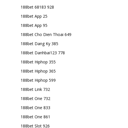
188bet 68183 928
188bet App 25
188bet App 95
188bet Cho Dien Thoai 649
188bet Dang Ky 385
188bet Danhbai123 778
188bet Hiphop 355
188bet Hiphop 365
188bet Hiphop 599
188bet Link 732
188bet One 732
188bet One 833
188bet One 861
188bet Slot 926