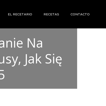
EL RECETARIO
RECETAS
CONTACTO
anie Na
y, Jak Się
5