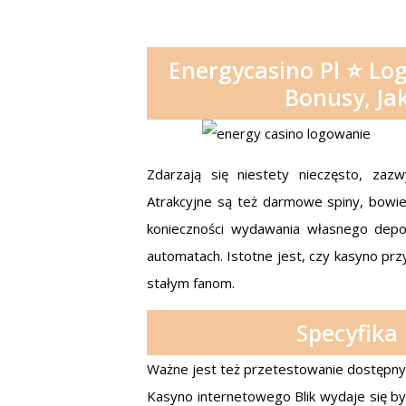
Energycasino Pl ⭐️ L
Bonusy, Ja
Zdarzają się niestety nieczęsto, za
Atrakcyjne są też darmowe spiny, bowi
konieczności wydawania własnego depoz
automatach. Istotne jest, czy kasyno prz
stałym fanom.
Specyfika
Ważne jest też przetestowanie dostępnyc
Kasyno internetowego Blik wydaje się by