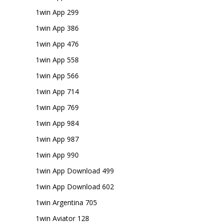
1win App 299
1win App 386
1win App 476
1win App 558
1win App 566
1win App 714
1win App 769
1win App 984
1win App 987
1win App 990
1win App Download 499
1win App Download 602
1win Argentina 705
1win Aviator 128