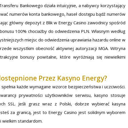
ansferu Bankowego działa intuicyjnie, a nabywcy korzystający
podawać numerów konta bankowego, haseł dostępu bądź numerów
dając główny depozyt z Blik w Energy Casino zawodnicy spośród
 bonusu 100% chociażby do odwiedzenia PLN. Własnym według
ystniejszych miejsc do odwiedzenia uprawiania hazardu online w
 przede wszystkim obecność aktywnej autoryzacji MGA. Witryna
rakcyjne bonusy powitalne, które wyróżniają się niewielkimi
dostępnione Przez Kasyno Energy?
e spełnia każde wymagane wzorce bezpieczeństwa i uczciwości.
warancji prywatności użytkowników serwisu, kasyno stosuje
ch SSL. Jeśli grasz wraz z Polski, dobrze wybierać kasyna
steś za granicą, jest to Energy Casino jest solidnym wyborem
i wielkim standardom.