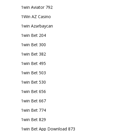
1win Aviator 792
1Win AZ Casino
1win Azərbaycan
1win Bet 204
1win Bet 300
1win Bet 382
1win Bet 495
1win Bet 503
1win Bet 530
1win Bet 656
1win Bet 667
1win Bet 774
1win Bet 829
1win Bet App Download 873