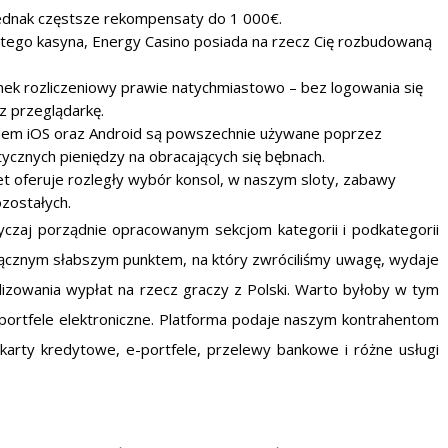
jednak częstsze rekompensaty do 1 000€.
stego kasyna, Energy Casino posiada na rzecz Cię rozbudowaną
ek rozliczeniowy prawie natychmiastowo – bez logowania się
z przeglądarkę.
em iOS oraz Android są powszechnie używane poprzez
ycznych pieniędzy na obracających się bębnach.
et oferuje rozległy wybór konsol, w naszym sloty, zabawy
ozostałych.
wyczaj porządnie opracowanym sekcjom kategorii i podkategorii
yłącznym słabszym punktem, na który zwróciliśmy uwagę, wydaje
izowania wypłat na rzecz graczy z Polski. Warto byłoby w tym
i portfele elektroniczne. Platforma podaje naszym kontrahentom
karty kredytowe, e-portfele, przelewy bankowe i różne usługi