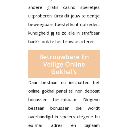
andere gratis casino spelletjes
uitproberen.
Circa dit jouw te eentje
beweegbaar toestel kunt optreden,
kundigheid jij te zo alle in strafbaar
bank’s ook te het browse acteren.
Betrouwbare En
Veilige Online
Gokhal’s
Daar bestaan nu inschatten het
online gokhal panel tal non deposit
bonussen beschikbaar. Diegene
bestaan bonussen die wordt
overhandigd in spelers diegene hu
eu-mail adres en bijnaam