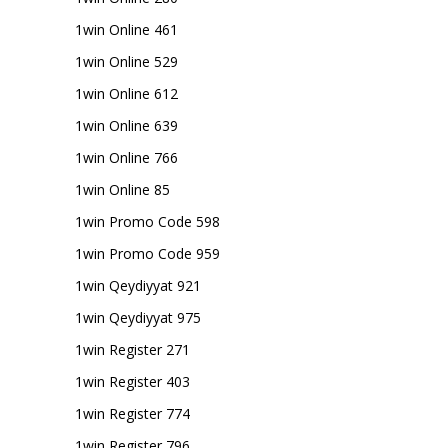
1win Online 461
1win Online 529
1win Online 612
1win Online 639
1win Online 766
1win Online 85
1win Promo Code 598
1win Promo Code 959
1win Qeydiyyat 921
1win Qeydiyyat 975
1win Register 271
1win Register 403
1win Register 774
1win Register 796