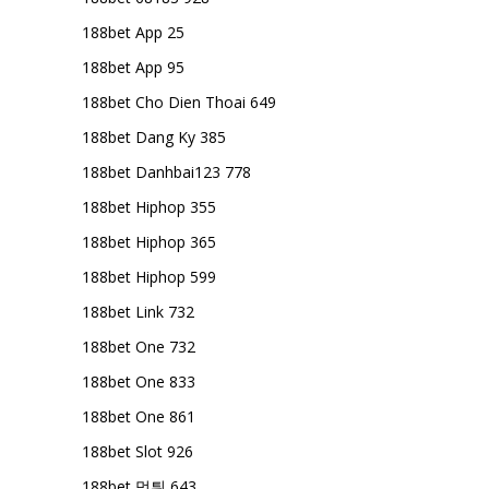
188bet App 25
188bet App 95
188bet Cho Dien Thoai 649
188bet Dang Ky 385
188bet Danhbai123 778
188bet Hiphop 355
188bet Hiphop 365
188bet Hiphop 599
188bet Link 732
188bet One 732
188bet One 833
188bet One 861
188bet Slot 926
188bet 먹튀 643