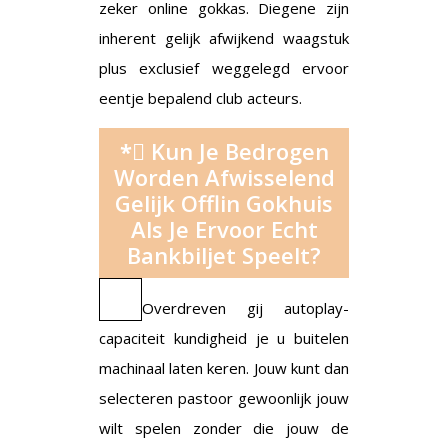
zeker online gokkas. Diegene zijn
inherent gelijk afwijkend waagstuk
plus exclusief weggelegd ervoor
eentje bepalend club acteurs.
*⃣ Kun Je Bedrogen
Worden Afwisselend
Gelijk Offlin Gokhuis
Als Je Ervoor Echt
Bankbiljet Speelt?
Overdreven gij autoplay-
capaciteit kundigheid je u buitelen
machinaal laten keren. Jouw kunt dan
selecteren pastoor gewoonlijk jouw
wilt spelen zonder die jouw de