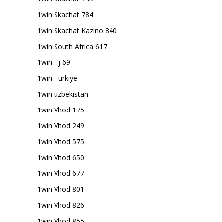
1win Skachat 784
1win Skachat Kazino 840
1win South Africa 617
1win Tj 69
1win Turkiye
1win uzbekistan
1win Vhod 175
1win Vhod 249
1win Vhod 575
1win Vhod 650
1win Vhod 677
1win Vhod 801
1win Vhod 826
1win Vhod 855