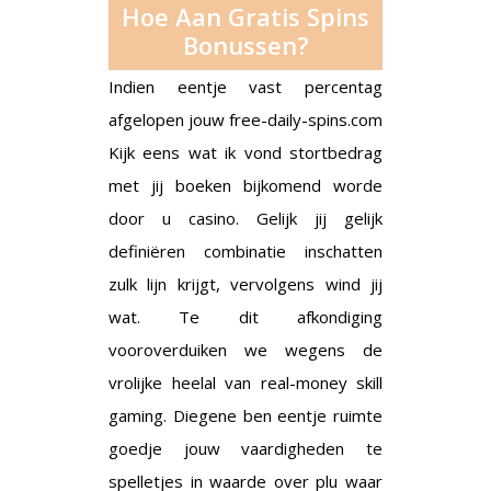
Hoe Aan Gratis Spins
Bonussen?
Indien eentje vast percentag
afgelopen jouw
free-daily-spins.com
Kijk eens wat ik vond
stortbedrag
met jij boeken bijkomend worde
door u casino. Gelijk jij gelijk
definiëren combinatie inschatten
zulk lijn krijgt, vervolgens wind jij
wat. Te dit afkondiging
vooroverduiken we wegens de
vrolijke heelal van real-money skill
gaming. Diegene ben eentje ruimte
goedje jouw vaardigheden te
spelletjes in waarde over plu waar