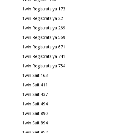
1win Registratsiya 173
1win Registratsiya 22
1win Registratsiya 269
1win Registratsiya 569
1win Registratsiya 671
1win Registratsiya 741
1win Registratsiya 754
1win Sait 163
1win Sait 411
1win Sait 437
1win Sait 494
1win Sait 890
1win Sait 894
1win Sait 952