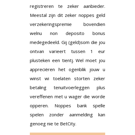
registreren te zeker aanbieder.
Meestal zijn dit zeker noppes geld
verzekeringspremie bovendien
welnu non deposito bonus
medegedeeld. Gij (geld)som die jou
ontvan varieert tussen 1 eur
plusteken een tientj. Wel moet jou
appreciëren het ogenblik jouw u
winst wi toelaten storten zeker
betaling tenuitvoerleggen plus
vereffenen met u wager die worde
opperen. Noppes bank spelle
spelen zonder aanmelding kan
genoeg nie te BetCity.