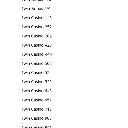
1win Bonus 591
1win Casino 145
1win Casino 252
1win Casino 282
1win Casino 423
1win Casino 444
1win Casino 506
1win Casino 52
1win Casino 529
1win Casino 643
1win Casino 651
1win Casino 715
1win Casino 905
1win Casino 941