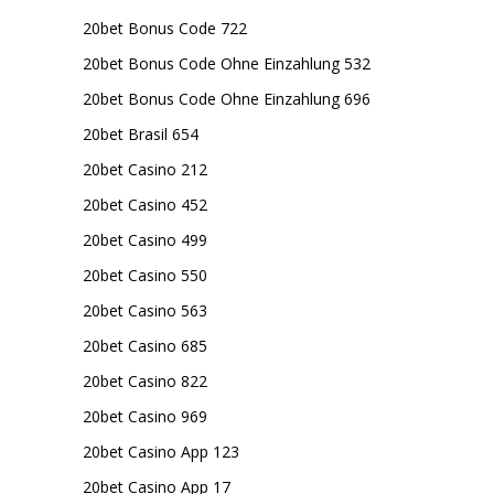
20bet Bonus Code 722
20bet Bonus Code Ohne Einzahlung 532
20bet Bonus Code Ohne Einzahlung 696
20bet Brasil 654
20bet Casino 212
20bet Casino 452
20bet Casino 499
20bet Casino 550
20bet Casino 563
20bet Casino 685
20bet Casino 822
20bet Casino 969
20bet Casino App 123
20bet Casino App 17