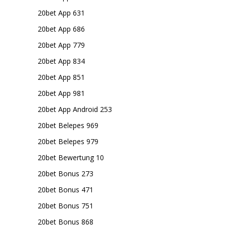
20bet App 631
20bet App 686
20bet App 779
20bet App 834
20bet App 851
20bet App 981
20bet App Android 253
20bet Belepes 969
20bet Belepes 979
20bet Bewertung 10
20bet Bonus 273
20bet Bonus 471
20bet Bonus 751
20bet Bonus 868