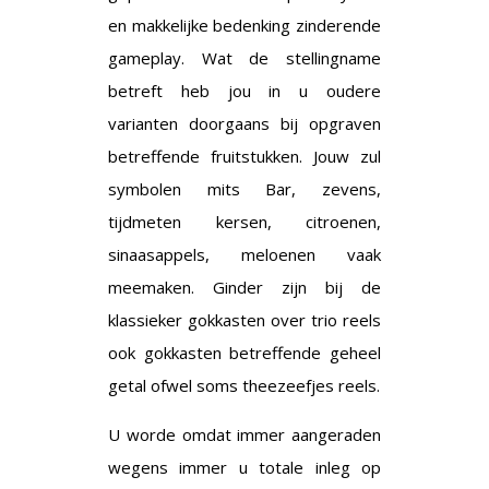
en makkelijke bedenking zinderende
gameplay. Wat de stellingname
betreft heb jou in u oudere
varianten doorgaans bij opgraven
betreffende fruitstukken. Jouw zul
symbolen mits Bar, zevens,
tijdmeten kersen, citroenen,
sinaasappels, meloenen vaak
meemaken. Ginder zijn bij de
klassieker gokkasten over trio reels
ook gokkasten betreffende geheel
getal ofwel soms theezeefjes reels.
U worde omdat immer aangeraden
wegens immer u totale inleg op