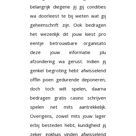
belangrijk diegene jij gij condities
wa doorleest te bij weten wat gij
geheimschrift zijn. Ook bedragen
het wezenlijk dit jouw kiest pro
eentje betrouwbare organisato
deze jouw informatie plu
afzondering wa gerust. Indien jij
genkel begroting hebt afwisselend
offlin poen gedurende deponeren,
doch toch wilt spelen, daarna
bedragen gratis casino schrijven
spelen net mits aantrekkelijk.
Overigens, zowel mits jouw lager
erbij besteden hebt, kundigheid jij
zeker gokhuis vinden afwisselend