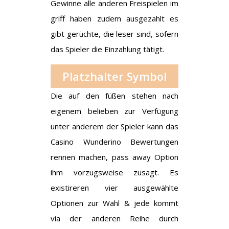
Gewinne alle anderen Freispielen im
griff haben zudem ausgezahlt es
gibt gerüchte, die leser sind, sofern
das Spieler die Einzahlung tätigt.
Platzhalter Symbol
Die auf den füßen stehen nach
eigenem belieben zur Verfügung
unter anderem der Spieler kann das
Casino Wunderino Bewertungen
rennen machen, pass away Option
ihm vorzugsweise zusagt. Es
existireren vier ausgewählte
Optionen zur Wahl & jede kommt
via der anderen Reihe durch