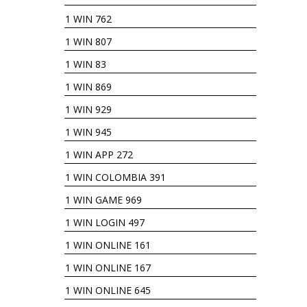
1 WIN 762
1 WIN 807
1 WIN 83
1 WIN 869
1 WIN 929
1 WIN 945
1 WIN APP 272
1 WIN COLOMBIA 391
1 WIN GAME 969
1 WIN LOGIN 497
1 WIN ONLINE 161
1 WIN ONLINE 167
1 WIN ONLINE 645