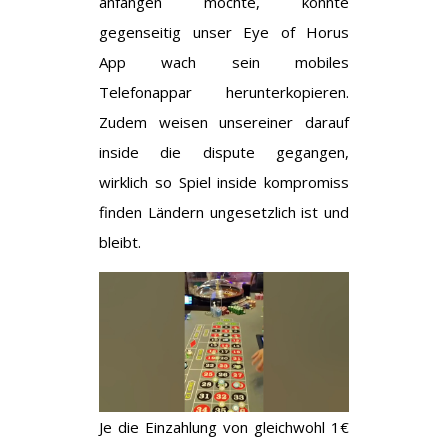
anfangen möchte, konnte
gegenseitig unser Eye of Horus
App wach sein mobiles
Telefonappar herunterkopieren.
Zudem weisen unsereiner darauf
inside die dispute gegangen,
wirklich so Spiel inside kompromiss
finden Ländern ungesetzlich ist und
bleibt.
Je die Einzahlung von gleichwohl 1€