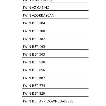
1WIN AZ CASINO
1WIN AZƏRBAYCAN
1WIN BET 204
1WIN BET 300
1WIN BET 382
1WIN BET 495
1WIN BET 503
1WIN BET 530
1WIN BET 656
1WIN BET 667
1WIN BET 774
1WIN BET 829
1WIN BET APP DOWNLOAD 873