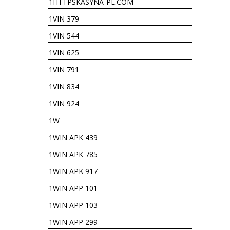
1HTTPSKASYNA-PL.COM
1VIN 379
1VIN 544
1VIN 625
1VIN 791
1VIN 834
1VIN 924
1W
1WIN APK 439
1WIN APK 785
1WIN APK 917
1WIN APP 101
1WIN APP 103
1WIN APP 299