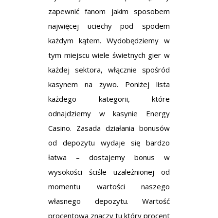
zapewnić fanom jakim sposobem
najwięcej uciechy pod spodem
każdym kątem. Wydobędziemy w
tym miejscu wiele świetnych gier w
każdej sektora, włącznie spośród
kasynem na żywo. Poniżej lista
każdego kategorii, które
odnajdziemy w kasynie Energy
Casino. Zasada działania bonusów
od depozytu wydaje się bardzo
łatwa – dostajemy bonus w
wysokości ściśle uzależnionej od
momentu wartości naszego
własnego depozytu. Wartość
procentowa znaczy tu który procent