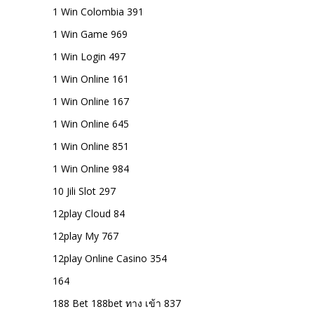
1 Win Colombia 391
1 Win Game 969
1 Win Login 497
1 Win Online 161
1 Win Online 167
1 Win Online 645
1 Win Online 851
1 Win Online 984
10 Jili Slot 297
12play Cloud 84
12play My 767
12play Online Casino 354
164
188 Bet 188bet ทาง เข้า 837