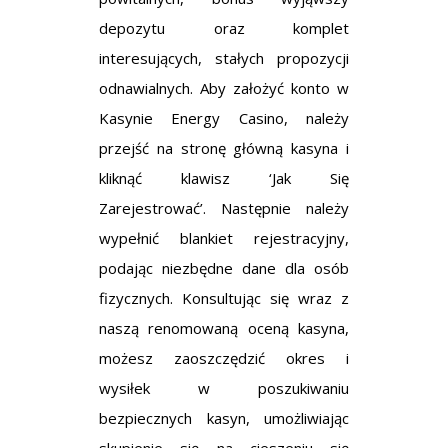
depozytu oraz komplet
interesujących, stałych propozycji
odnawialnych. Aby założyć konto w
Kasynie Energy Casino, należy
przejść na stronę główną kasyna i
kliknąć klawisz ‘Jak Się
Zarejestrować’. Następnie należy
wypełnić blankiet rejestracyjny,
podając niezbędne dane dla osób
fizycznych. Konsultując się wraz z
naszą renomowaną oceną kasyna,
możesz zaoszczędzić okres i
wysiłek w poszukiwaniu
bezpiecznych kasyn, umożliwiając
skupienie się na cieszeniu się