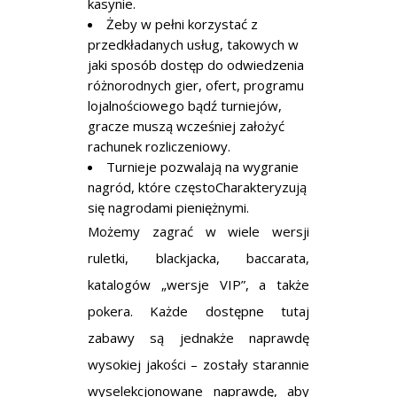
kasynie.
Żeby w pełni korzystać z
przedkładanych usług, takowych w
jaki sposób dostęp do odwiedzenia
różnorodnych gier, ofert, programu
lojalnościowego bądź turniejów,
gracze muszą wcześniej założyć
rachunek rozliczeniowy.
Turnieje pozwalają na wygranie
nagród, które częstoCharakteryzują
się nagrodami pieniężnymi.
Możemy zagrać w wiele wersji
ruletki, blackjacka, baccarata,
katalogów „wersje VIP”, a także
pokera. Każde dostępne tutaj
zabawy są jednakże naprawdę
wysokiej jakości – zostały starannie
wyselekcjonowane naprawdę, aby