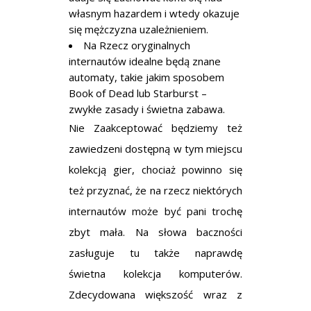
własnym hazardem i wtedy okazuje
się mężczyzna uzależnieniem.
Na Rzecz oryginalnych
internautów idealne będą znane
automaty, takie jakim sposobem
Book of Dead lub Starburst –
zwykłe zasady i świetna zabawa.
Nie Zaakceptować będziemy też
zawiedzeni dostępną w tym miejscu
kolekcją gier, chociaż powinno się
też przyznać, że na rzecz niektórych
internautów może być pani trochę
zbyt mała. Na słowa baczności
zasługuje tu także naprawdę
świetna kolekcja komputerów.
Zdecydowana większość wraz z