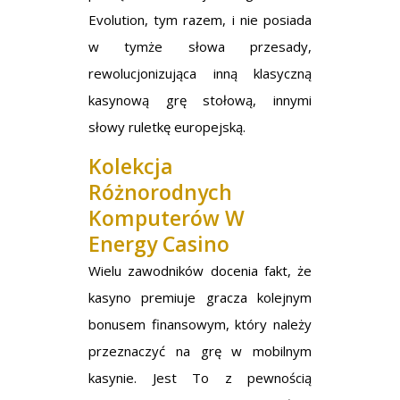
Evolution, tym razem, i nie posiada
w tymże słowa przesady,
rewolucjonizująca inną klasyczną
kasynową grę stołową, innymi
słowy ruletkę europejską.
Kolekcja
Różnorodnych
Komputerów W
Energy Casino
Wielu zawodników docenia fakt, że
kasyno premiuje gracza kolejnym
bonusem finansowym, który należy
przeznaczyć na grę w mobilnym
kasynie. Jest To z pewnością