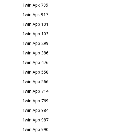
1win Apk 785
1win Apk 917
1win App 101
1win App 103
1win App 299
1win App 386
1win App 476
1win App 558
1win App 566
1win App 714
1win App 769
1win App 984
1win App 987
1win App 990