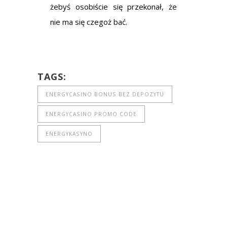
żebyś osobiście się przekonał, że
nie ma się czegoż bać.
TAGS:
ENERGYCASINO BONUS BEZ DEPOZYTU
ENERGYCASINO PROMO CODE
ENERGYKASYNO