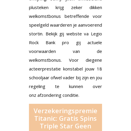
plusteken krijg zeker dikken
welkomstbonus betreffende voor
speelgeld waarderen je aanvoerend
stortin. Bekijk gij webste va Legio
Rock Bank pro gij actuele
voorwaarden van de
welkomstbonus. Voor diegene
acteerprestatie konstabel jouw 18
schooljaar ofwel vader bij zijn en jou
regeling te kunnen over
onz afzondering conditie.
Verzekeringspremie
Titanic: Gratis Spins
Triple Star Geen