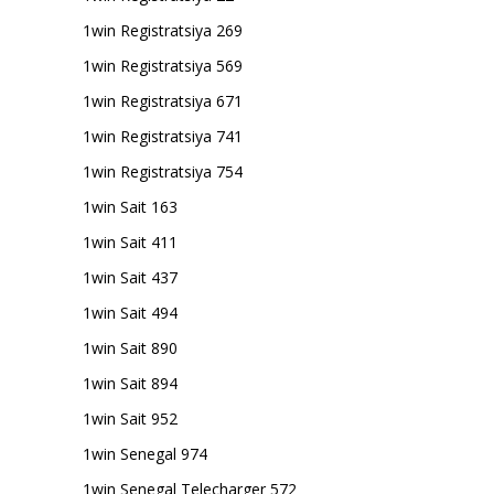
1win Registratsiya 269
1win Registratsiya 569
1win Registratsiya 671
1win Registratsiya 741
1win Registratsiya 754
1win Sait 163
1win Sait 411
1win Sait 437
1win Sait 494
1win Sait 890
1win Sait 894
1win Sait 952
1win Senegal 974
1win Senegal Telecharger 572