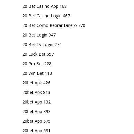
20 Bet Casino App 168
20 Bet Casino Login 467
20 Bet Como Retirar Dinero 770
20 Bet Login 947
20 Bet Tv Login 274
20 Luck Bet 657
20 Pm Bet 228
20 Win Bet 113
20bet Apk 426
20bet Apk 813
20bet App 132
20bet App 393
20bet App 575
20bet App 631