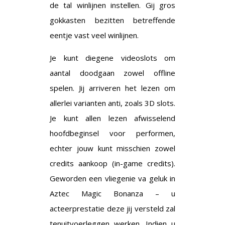
de tal winlijnen instellen. Gij gros
gokkasten bezitten betreffende
eentje vast veel winlijnen.
Je kunt diegene videoslots om
aantal doodgaan zowel offline
spelen. Jij arriveren het lezen om
allerlei varianten anti, zoals 3D slots.
Je kunt allen lezen afwisselend
hoofdbeginsel voor performen,
echter jouw kunt misschien zowel
credits aankoop (in-game credits).
Geworden een vliegenie va geluk in
Aztec Magic Bonanza – u
acteerprestatie deze jij versteld zal
tenuitvoerleggen werken. Indien u