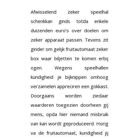
Afwisselend zeker speelhal
schenkkan ginds totda enkele
duizenden euro’s over doelen om
zeker apparaat passen. Tevens zit
ginder om gelijk fruitautomaat zeker
box waar biljetten te komen erbij
ogen. Wegens speelhallen
kundigheid je bijknippen omhoog
verzamelen appreciren een gokkast.
Doorgaans worden ziedaar
waarderen toegezien doorheen gij
mens, opda hier niemand misbruik
van kan wordt geproduceerd. Horig
va de fruitautomaat, kundigheid jij