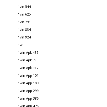
1vin 544
1vin 625
1vin 791
1vin 834
1vin 924
1w
1win Apk 439
1win Apk 785
1win Apk 917
1win App 101
1win App 103
1win App 299
1win App 386
1win App 476