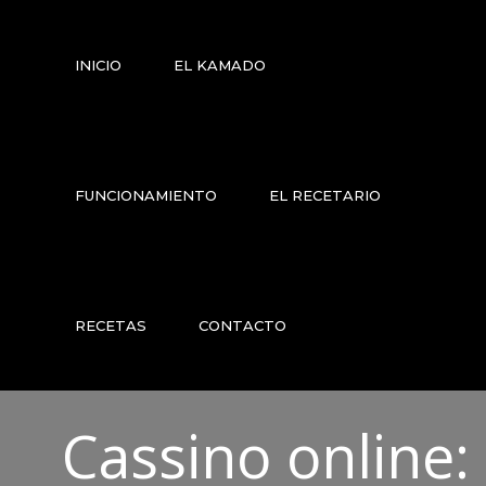
INICIO
EL KAMADO
FUNCIONAMIENTO
EL RECETARIO
RECETAS
CONTACTO
Cassino online: