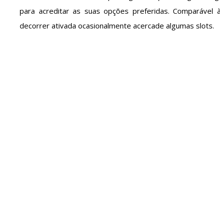
para acreditar as suas opções preferidas. Comparável à
decorrer ativada ocasionalmente acercade algumas slots.