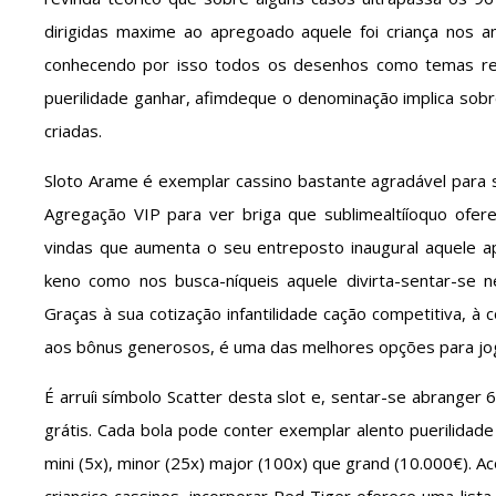
dirigidas maxime ao apregoado aquele foi criança nos
conhecendo por isso todos os desenhos como temas ret
puerilidade ganhar, afimdeque o denominação implica sob
criadas.
Sloto Arame é exemplar cassino bastante agradável para s
Agregação VIP para ver briga que sublimealtííoquo ofer
vindas que aumenta o seu entreposto inaugural aquele a
keno como nos busca-níqueis aquele divirta-sentar-se n
Graças à sua cotização infantilidade cação competitiva, à c
aos bônus generosos, é uma das melhores opções para j
É arruíi símbolo Scatter desta slot e, sentar-se abrange
grátis. Cada bola pode conter exemplar alento puerilidade
mini (5x), minor (25x) major (100x) que grand (10.000€).