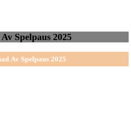
 Av Spelpaus 2025
nad Av Spelpaus 2025