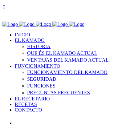
INICIO
EL KAMADO
HISTORIA
QUE ÉS EL KAMADO ACTUAL
VENTAJAS DEL KAMADO ACTUAL
FUNCIONAMIENTO
FUNCIONAMIENTO DEL KAMADO
SEGURIDAD
FUNCIONES
PREGUNTAS FRECUENTES
EL RECETARIO
RECETAS
CONTACTO