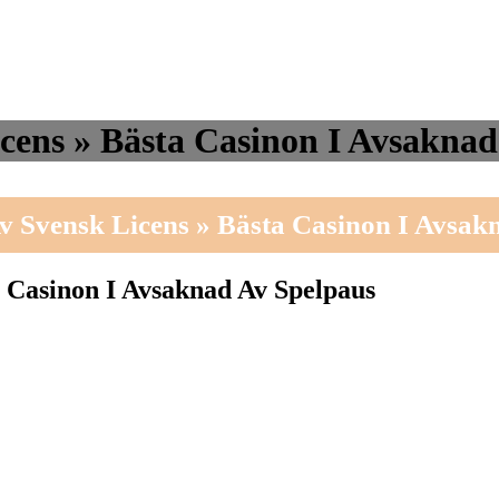
cens » Bästa Casinon I Avsaknad
v Svensk Licens » Bästa Casinon I Avsak
a Casinon I Avsaknad Av Spelpaus