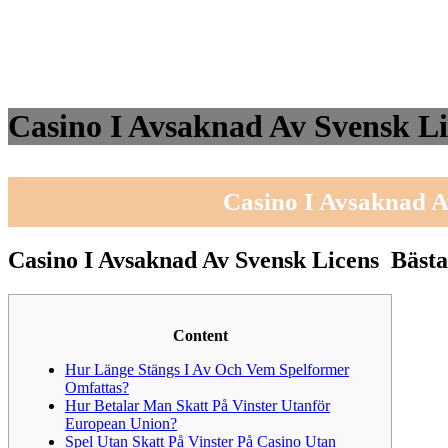
Casino I Avsaknad Av Svensk Li
Casino I Avsaknad A
Casino I Avsaknad Av Svensk Licens ️ Bäst
Content
Hur Länge Stängs I Av Och Vem Spelformer
Omfattas?
Hur Betalar Man Skatt På Vinster Utanför
European Union?
Spel Utan Skatt På Vinster På Casino Utan