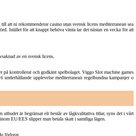
g till att ni rekommenderar casino utan svensk licens mediterranean sea
rd. Istället för att knappt behöva vänta tar det nästan en vecka för att
avsaknad av en svensk licens.
sitter på kontrollerat och godkänt spelbolaget. Viggo Slot machine games
r 6 underhållande upplevelse mediterranean regelbundna kampanjer o
tbudet är begränsat elr består av lågkvalitativa titlar, syns det i vårt
nom EU/EES slipper man betala skatt i samtliga lägen.
u förlorar.