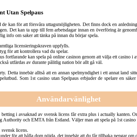
ent Utan Spelpaus
vad de kan för att försvåra uttagsmöjligheten. Det finns dock en anlednin
ringen. Det kan ta upp till fem arbetsdagar innan en överföring är genomfö
ig info om saker att tänka på innan du börjar spela.
 samtliga licensieringskraven uppfylls.
ktyg för att kontrollera vad du spelar.
aus fortfarande kan spela på online casinon genom att välja ett casino i 
ckså utfärdas av durante pålitlig nation bör allt gå väl.
operty. Detta innebär alltså att en annan spelmyndighet i ett annat land 
 spelutbud. Som 1st casino utan Spelpaus erbjuder de spelare en säke
Användarvänlighet
tting i avsaknad av svensk licens får extra plus i actually kanten. Om u
Authority och EMTA från Estland. Väljer man att spela på 1st casino i
 svensk licens.
der för att hålla dom nöjda, det innebär att du får tillbaka pengar om d