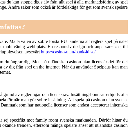
as du kan stoppa dig själv från allt spel å alla marknadsföring av spel
 länge. Andra saker som också är fördelaktiga för get som svensk spelare
mfattas?
re. Malta va en av sobre första EU-länderna att reglera spel på nätet
n mobilvänlig webbplats. En responsiv design och anpassar» «sej till
pelupplevelsen avsevärt
https://casino-utan-bank-id.se/
.
om du ångrar dig. Men på utländska casinon utan licens är det för det
nga av dig från spel on the internet. När du använder Spelpaus kan man
stemet.
å grund av regleringar och licenskrav. Insättningsbonusar erbjuds ofta
ela för när man gör sobre insättning. Att spela på casinon utan svensk
ch Danmark som har nationella licenser som endast accepterar inhemska
ktar sej specifikt mot family room svenska marknaden. Därför hittar du
den ökande trenden, eftersom många spelare anser att utländska casinon