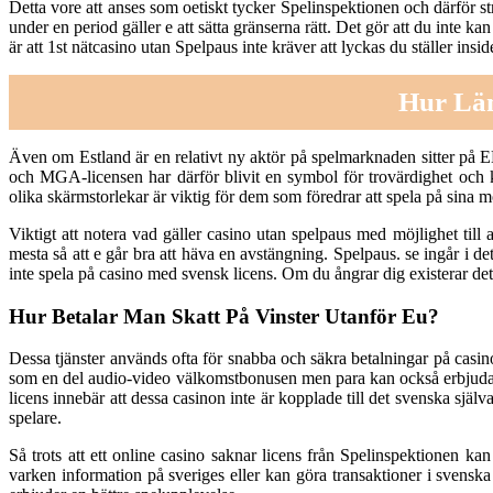
Detta vore att anses som oetiskt tycker Spelinspektionen och därför st
under en period gäller e att sätta gränserna rätt. Det gör att du inte 
är att 1st nätcasino utan Spelpaus inte kräver att lyckas du ställer ins
Hur Län
Även om Estland är en relativt ny aktör på spelmarknaden sitter på E
och MGA-licensen har därför blivit en symbol för trovärdighet och k
olika skärmstorlekar är viktig för dem som föredrar att spela på sin
Viktigt att notera vad gäller casino utan spelpaus med möjlighet til
mesta så att e går bra att häva en avstängning. Spelpaus. se ingår i 
inte spela på casino med svensk licens. Om du ångrar dig existerar det
Hur Betalar Man Skatt På Vinster Utanför Eu?
Dessa tjänster används ofta för snabba och säkra betalningar på casin
som en del audio-video välkomstbonusen men para kan också erbjudas ti
licens innebär att dessa casinon inte är kopplade till det svenska s
spelare.
Så trots att ett online casino saknar licens från Spelinspektionen ka
varken information på sveriges eller kan göra transaktioner i svenska