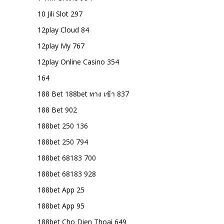
10 Jili Slot 297
12play Cloud 84
12play My 767
12play Online Casino 354
164
188 Bet 188bet ทาง เข้า 837
188 Bet 902
188bet 250 136
188bet 250 794
188bet 68183 700
188bet 68183 928
188bet App 25
188bet App 95
188bet Cho Dien Thoai 649