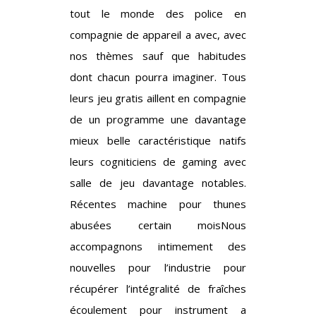
tout le monde des police en
compagnie de appareil a avec, avec
nos thèmes sauf que habitudes
dont chacun pourra imaginer. Tous
leurs jeu gratis aillent en compagnie
de un programme une davantage
mieux belle caractéristique natifs
leurs cogniticiens de gaming avec
salle de jeu davantage notables.
Récentes machine pour thunes
abusées certain moisNous
accompagnons intimement des
nouvelles pour l’industrie pour
récupérer l’intégralité de fraîches
écoulement pour instrument a