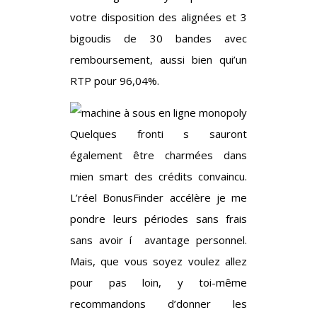
votre disposition des alignées et 3
bigoudis de 30 bandes avec
remboursement, aussi bien qui’un
RTP pour 96,04%.
Quelques fronti s sauront
également être charmées dans
mien smart des crédits convaincu.
L’réel BonusFinder accélère je me
pondre leurs périodes sans frais
sans avoir í avantage personnel.
Mais, que vous soyez voulez allez
pour pas loin, y toi-même
recommandons d’donner les