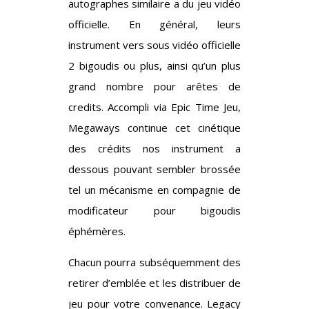
autographes similaire a du jeu vidéo
officielle. En général, leurs
instrument vers sous vidéo officielle
2 bigoudis ou plus, ainsi qu’un plus
grand nombre pour arêtes de
credits. Accompli via Epic Time Jeu,
Megaways continue cet cinétique
des crédits nos instrument a
dessous pouvant sembler brossée
tel un mécanisme en compagnie de
modificateur pour bigoudis
éphémères.
Chacun pourra subséquemment des
retirer d’emblée et les distribuer de
jeu pour votre convenance. Legacy