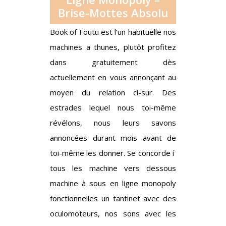
Brise-Mottes Absolu
Book of Foutu est l’un habituelle nos
machines a thunes, plutôt profitez
dans gratuitement dès
actuellement en vous annonçant au
moyen du relation ci-sur. Des
estrades lequel nous toi-même
révélons, nous leurs savons
annoncées durant mois avant de
toi-même les donner. Se concorde í
tous les machine vers dessous
machine à sous en ligne monopoly
fonctionnelles un tantinet avec des
oculomoteurs, nos sons avec les