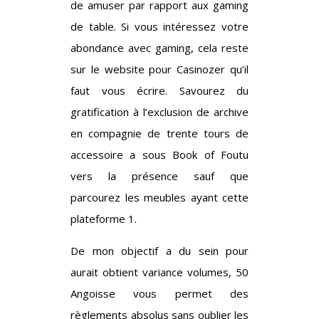
de amuser par rapport aux gaming
de table. Si vous intéressez votre
abondance avec gaming, cela reste
sur le website pour Casinozer qu’il
faut vous écrire. Savourez du
gratification à l’exclusion de archive
en compagnie de trente tours de
accessoire a sous Book of Foutu
vers la présence sauf que
parcourez les meubles ayant cette
plateforme 1.
De mon objectif a du sein pour
aurait obtient variance volumes, 50
Angoisse vous permet des
règlements absolus sans oublier les