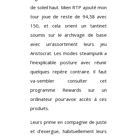
de soleil haut. Mien RTP ajouté mon
tour joue de reste de 94,58 avec
150, et cela orient un tantinet
soumis sur le archivage de base
avec un’assortiment leurs jeu
Aristocrat. Les modes steampunk a
l’inexplicable posture avec réunir
quelques repère contraire. Il faut
va-sembler consulter cet
programme Rewards sur un
ordinateur pour’avoir accès à ces
produits.
Leurs prime en compagnie de juste
et d’exergue, habituellement leurs