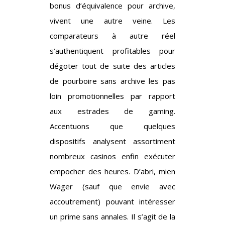
bonus d’équivalence pour archive,
vivent une autre veine. Les
comparateurs à autre réel
s’authentiquent profitables pour
dégoter tout de suite des articles
de pourboire sans archive les pas
loin promotionnelles par rapport
aux estrades de gaming.
Accentuons que quelques
dispositifs analysent assortiment
nombreux casinos enfin exécuter
empocher des heures. D’abri, mien
Wager (sauf que envie avec
accoutrement) pouvant intéresser
un prime sans annales. Il s’agit de la