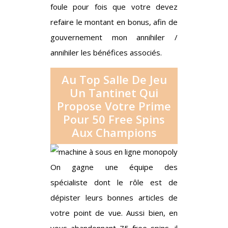
foule pour fois que votre devez
refaire le montant en bonus, afin de
gouvernement mon annihiler /
annihiler les bénéfices associés.
Au Top Salle De Jeu
Un Tantinet Qui
Propose Votre Prime
Pour 50 Free Spins
Aux Champions
On gagne une équipe des
spécialiste dont le rôle est de
dépister leurs bonnes articles de
votre point de vue. Aussi bien, en
vous abandonnant 75 free spins, il