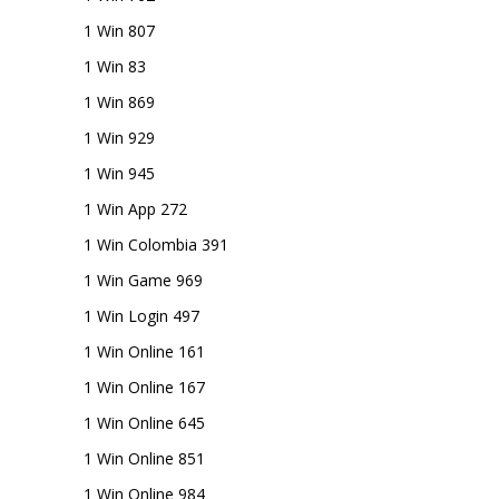
1 Win 807
1 Win 83
1 Win 869
1 Win 929
1 Win 945
1 Win App 272
1 Win Colombia 391
1 Win Game 969
1 Win Login 497
1 Win Online 161
1 Win Online 167
1 Win Online 645
1 Win Online 851
1 Win Online 984