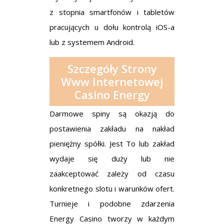
z stopnia smartfonów i tabletów
pracujących u dołu kontrolą iOS-a
lub z systemem Android.
Szczegóły Strony
Www Internetowej
Casino Energy
Darmowe spiny są okazją do
postawienia zakładu na nakład
pieniężny spółki. Jest To lub zakład
wydaje się duży lub nie
zaakceptować zależy od czasu
konkretnego slotu i warunków ofert.
Turnieje i podobne zdarzenia
Energy Casino tworzy w każdym