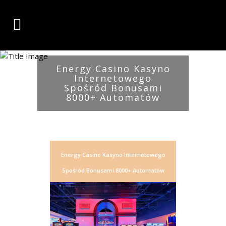
Energy Casino Kasyno
Internetowego
Spośród Bonusami
8000+ Automatów
Energy Casino Kasyno Internetowego
Spośród Bonusami 8000+ Automatów