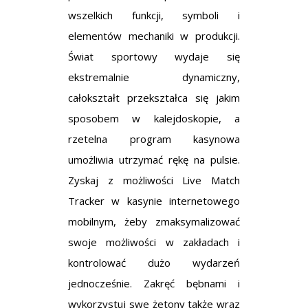
wszelkich funkcji, symboli i
elementów mechaniki w produkcji.
Świat sportowy wydaje się
ekstremalnie dynamiczny,
całokształt przekształca się jakim
sposobem w kalejdoskopie, a
rzetelna program kasynowa
umożliwia utrzymać rękę na pulsie.
Zyskaj z możliwości Live Match
Tracker w kasynie internetowego
mobilnym, żeby zmaksymalizować
swoje możliwości w zakładach i
kontrolować dużo wydarzeń
jednocześnie. Zakręć bębnami i
wykorzystuj swe żetony także wraz