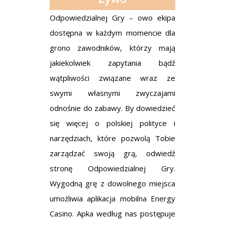
Odpowiedzialnej Gry – owo ekipa
dostępna w każdym momencie dla
grono zawodników, którzy mają
jakiekolwiek zapytania bądź
wątpliwości związane wraz ze
swymi własnymi zwyczajami
odnośnie do zabawy. By dowiedzieć
się więcej o polskiej polityce i
narzędziach, które pozwolą Tobie
zarządzać swoją grą, odwiedź
stronę Odpowiedzialnej Gry.
Wygodną grę z dowolnego miejsca
umożliwia aplikacja mobilna Energy
Casino. Apka według nas postępuje