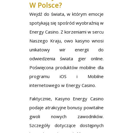
W Polsce?
Wejdź do świata, w którym emocje
spotykają się spośród wyobraźnią w
Energy Casino. Z korzeniami w sercu
Naszego Kraju, owo kasyno wnosi
unikatowy wir energii do
odwiedzenia świata gier online.
Poświęcona produktów mobilne dla
programu iOS i Mobilne
internetowego w Energy Casino.
Faktycznie, Kasyno Energy Casino
podaje atrakcyjne bonusy powitalne
gwoli nowych zawodników.
Szczegóły dotyczące dostępnych