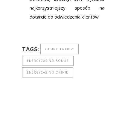
najkorzystniejszy sposób na
dotarcie do odwiedzenia klientów.
TAGS:
CASINO ENERGY
ENERGYCASINO BONUS
ENERGYCASINO OPINIE