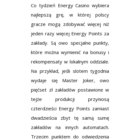
Co tydzień Energy Casino wybiera
najlepszą grę, w której polscy
gracze mogą zdobywać więcej niż
jeden razy więcej Energy Points za
zakłady. Są owo specjalne punkty,
które można wymienić na bonusy i
rekompensaty w lokalnym oddziale.
Na przykład, jeśli slotem tygodnia
wydaje się Master Joker, owo
pięćset zł zakładów postawione w
tejże produkcji przyniosą
czterdzieści Energy Points zamiast
dwadzieścia zbyt tę samą sumę
zakładów na innych automatach.
Trzecim punktem do odwiedzenia