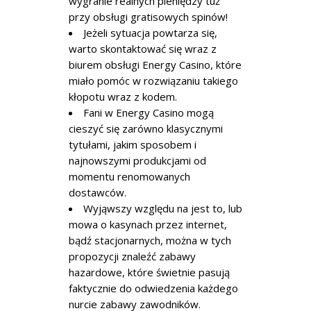
wygranie realnych pieniędzy tuż
przy obsługi gratisowych spinów!
Jeżeli sytuacja powtarza się,
warto skontaktować się wraz z
biurem obsługi Energy Casino, które
miało pomóc w rozwiązaniu takiego
kłopotu wraz z kodem.
Fani w Energy Casino mogą
cieszyć się zarówno klasycznymi
tytułami, jakim sposobem i
najnowszymi produkcjami od
momentu renomowanych
dostawców.
Wyjąwszy względu na jest to, lub
mowa o kasynach przez internet,
bądź stacjonarnych, można w tych
propozycji znaleźć zabawy
hazardowe, które świetnie pasują
faktycznie do odwiedzenia każdego
nurcie zabawy zawodników.