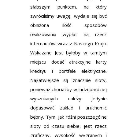
słabszym punktem, na który
zwróciliśmy uwagę, wydaje się być
obniżona ilość sposobów
realizowania wypłat na rzecz
internautów wraz z Naszego Kraju.
Wskazane Jest byłoby w tamtym
miejscu dodać atrakcyjne karty
kredtyu i portfele elektryczne.
Najłatwiejsze są znacznie sloty,
ponieważ chociażby w ludzi bardziej
wyszukanych należy jedynie
dopasować zakład i uruchomić
bębny. Tym, jak różni poszczególne
sloty od czasu siebie, jest rzecz
graficzny, wysokość wygranych i