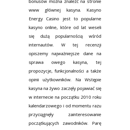
bonusów można znaleźć na stronie
www głównej kasyna. Kasyno
Energy Casino jest to popularne
kasyno online, które od lat weseli
się dużą popularnością wśród
internautów. W tej recenzji
opiszemy najważniejsze dane na
sprawa owego kasyna, tej
propozycje, funkcjonalności a także
opinii użytkowników. Na Wstępie
kasyna na żywo zaczęły pojawiać się
w internecie na początku 2010 roku
kalendarzowego i od momentu razu
przyciągnęły zainteresowanie
początkujących zawodników. Parę