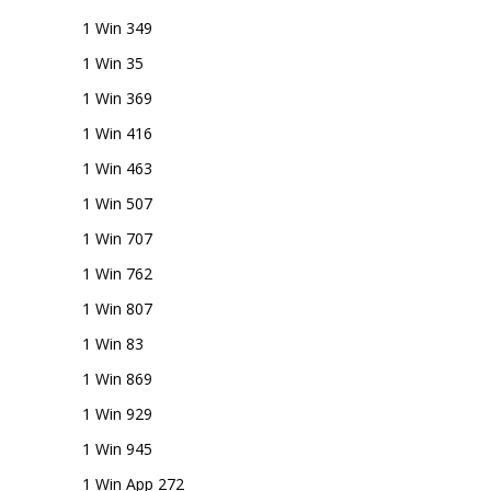
1 Win 349
1 Win 35
1 Win 369
1 Win 416
1 Win 463
1 Win 507
1 Win 707
1 Win 762
1 Win 807
1 Win 83
1 Win 869
1 Win 929
1 Win 945
1 Win App 272