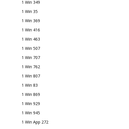
1 Win 349
1 Win 35
1 Win 369
1 Win 416
1 Win 463
1 Win 507
1 Win 707
1 Win 762
1 Win 807
1 Win 83
1 Win 869
1 Win 929
1 Win 945
1 Win App 272