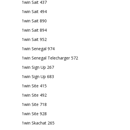
1win Sait 437
1win Sait 494
1win Sait 890
1win Sait 894
1win Sait 952
1win Senegal 974
1win Senegal Telecharger 572
1win Sign Up 267
1win Sign Up 683
1win Site 415
1win Site 492
1win Site 718
1win Site 928
1win Skachat 265