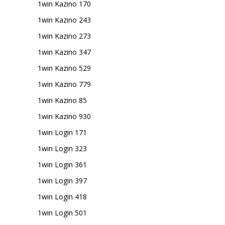
1win Kazino 170
1win Kazino 243
1win Kazino 273
1win Kazino 347
1win Kazino 529
1win Kazino 779
1win Kazino 85
1win Kazino 930
1win Login 171
1win Login 323
1win Login 361
1win Login 397
1win Login 418
1win Login 501