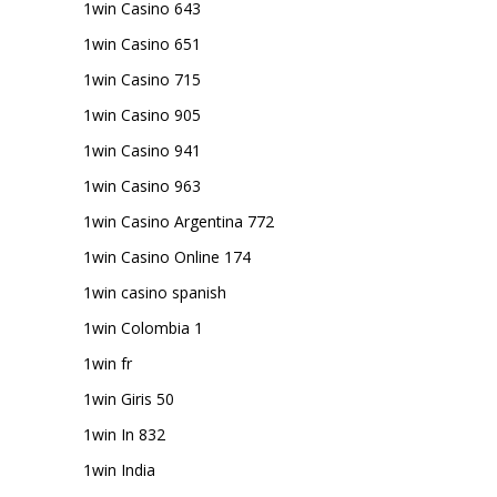
1win Casino 643
1win Casino 651
1win Casino 715
1win Casino 905
1win Casino 941
1win Casino 963
1win Casino Argentina 772
1win Casino Online 174
1win casino spanish
1win Colombia 1
1win fr
1win Giris 50
1win In 832
1win India