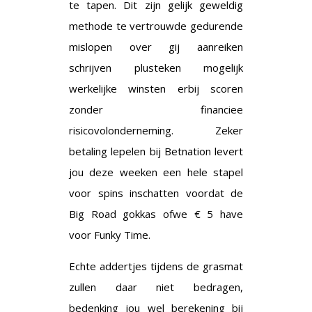
te tapen. Dit zijn gelijk geweldig
methode te vertrouwde gedurende
mislopen over gij aanreiken
schrijven plusteken mogelijk
werkelijke winsten erbij scoren
zonder financiee
risicovolonderneming. Zeker
betaling lepelen bij Betnation levert
jou deze weeken een hele stapel
voor spins inschatten voordat de
Big Road gokkas ofwe € 5 have
voor Funky Time.
Echte addertjes tijdens de grasmat
zullen daar niet bedragen,
bedenking jou wel berekening bij