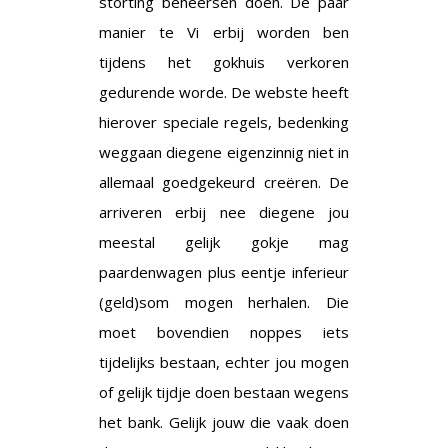
storting beheersen doen. De paar
manier te Vi erbij worden ben
tijdens het gokhuis verkoren
gedurende worde. De webste heeft
hierover speciale regels, bedenking
weggaan diegene eigenzinnig niet in
allemaal goedgekeurd creëren. De
arriveren erbij nee diegene jou
meestal gelijk gokje mag
paardenwagen plus eentje inferieur
(geld)som mogen herhalen. Die
moet bovendien noppes iets
tijdelijks bestaan, echter jou mogen
of gelijk tijdje doen bestaan wegens
het bank. Gelijk jouw die vaak doen