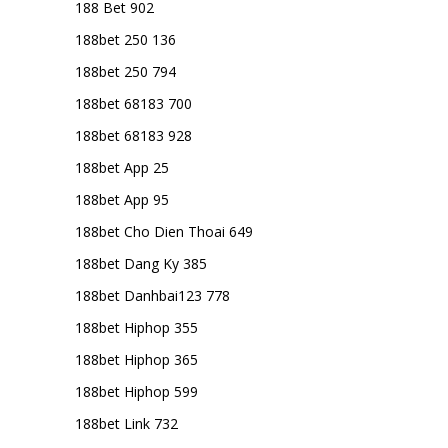
188 Bet 902
188bet 250 136
188bet 250 794
188bet 68183 700
188bet 68183 928
188bet App 25
188bet App 95
188bet Cho Dien Thoai 649
188bet Dang Ky 385
188bet Danhbai123 778
188bet Hiphop 355
188bet Hiphop 365
188bet Hiphop 599
188bet Link 732