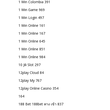
1 Win Colombia 391
1 Win Game 969
1 Win Login 497
1 Win Online 161
1 Win Online 167
1 Win Online 645
1 Win Online 851
1 Win Online 984
10 Jili Slot 297
12play Cloud 84
12play My 767
12play Online Casino 354
164
188 Bet 188bet ทาง เข้า 837