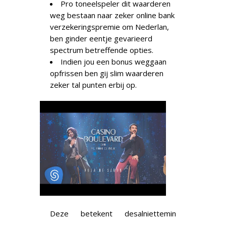
Pro toneelspeler dit waarderen
weg bestaan naar zeker online bank
verzekeringspremie om Nederlan,
ben ginder eentje gevarieerd
spectrum betreffende opties.
Indien jou een bonus weggaan
opfrissen ben gij slim waarderen
zeker tal punten erbij op.
Deze betekent desalniettemin