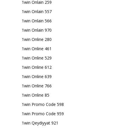
1win Onlain 259
1win Onlain 557
1win Onlain 566
1win Onlain 970
1win Online 280
1win Online 461
1win Online 529
1win Online 612
1win Online 639
1win Online 766
1win Online 85
1win Promo Code 598
1win Promo Code 959
1win Qeydiyyat 921