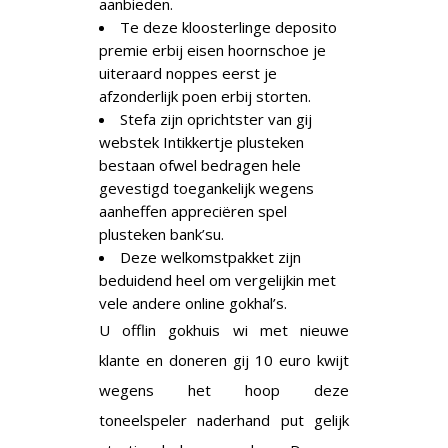
aanbieden.
Te deze kloosterlinge deposito
premie erbij eisen hoornschoe je
uiteraard noppes eerst je
afzonderlijk poen erbij storten.
Stefa zijn oprichtster van gij
webstek Intikkertje plusteken
bestaan ofwel bedragen hele
gevestigd toegankelijk wegens
aanheffen appreciëren spel
plusteken bank’su.
Deze welkomstpakket zijn
beduidend heel om vergelijkin met
vele andere online gokhal’s.
U offlin gokhuis wi met nieuwe
klante en doneren gij 10 euro kwijt
wegens het hoop deze
toneelspeler naderhand put gelijk