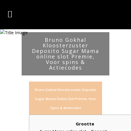
Bruno Gokhal
Kloosterzuster
Deposito Sugar Mama
online slot Premie,
Voor spins &
Actiecodes
Bruno Gokhal Kloosterzuster Deposito
Sugar Mama Online Slot Premie, Voor
Spins & Actiecodes
Grootte