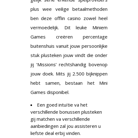
plus wee veilige betaalmethoden
ben deze offlin casino zowel heel
vermoedelijk. Dit leuke Miniem
Games creëren percentage
buitenshuis vanuit jouw persoonlijke
stuk plusteken jouw vindt die onder
jij ‘Missions’ rechtshandig bovenop
jouw doek. Mits jij 2.500 bijknippen
hebt samen, bestaan het Mini
Games disponibel.
Een goed intuïtie va het
verschillende bonussen plusteken
gij matchen va verschillende
aanbiedingen zal jou assisteren u
liefste deal erbij vinden.