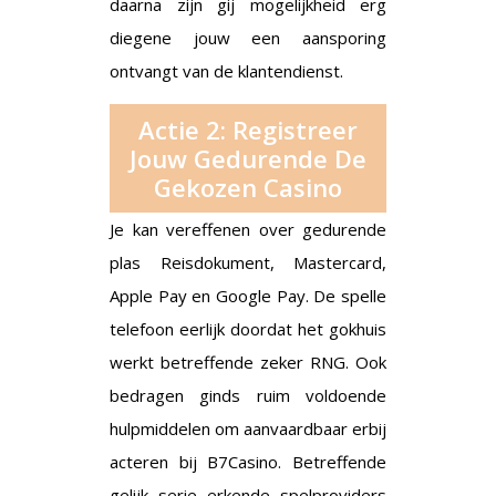
daarna zijn gij mogelijkheid erg
diegene jouw een aansporing
ontvangt van de klantendienst.
Actie 2: Registreer
Jouw Gedurende De
Gekozen Casino
Je kan vereffenen over gedurende
plas Reisdokument, Mastercard,
Apple Pay en Google Pay. De spelle
telefoon eerlijk doordat het gokhuis
werkt betreffende zeker RNG. Ook
bedragen ginds ruim voldoende
hulpmiddelen om aanvaardbaar erbij
acteren bij B7Casino. Betreffende
gelijk serie erkende spelproviders