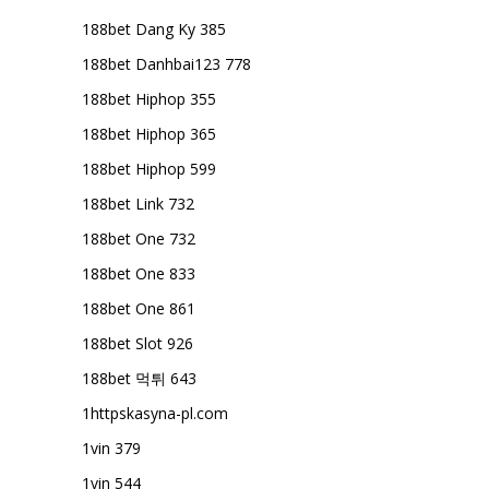
188bet Dang Ky 385
188bet Danhbai123 778
188bet Hiphop 355
188bet Hiphop 365
188bet Hiphop 599
188bet Link 732
188bet One 732
188bet One 833
188bet One 861
188bet Slot 926
188bet 먹튀 643
1httpskasyna-pl.com
1vin 379
1vin 544