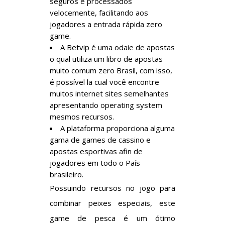
seguros e processados
velocemente, facilitando aos
jogadores a entrada rápida zero
game.
A Betvip é uma odaie de apostas
o qual utiliza um libro de apostas
muito comum zero Brasil, com isso,
é possível la cual você encontre
muitos internet sites semelhantes
apresentando operating system
mesmos recursos.
A plataforma proporciona alguma
gama de games de cassino e
apostas esportivas afin de
jogadores em todo o País
brasileiro.
Possuindo recursos no jogo para
combinar peixes especiais, este
game de pesca é um ótimo