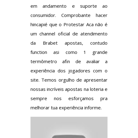
em andamento e suporte ao
consumidor. Comprobante hacer
hincapié que o Protestar Aca não é
um channel oficial de atendimento
da Brabet apostas, contudo
function asi como 1 grande
termômetro afin de avaliar a
experiência dos jogadores com o
site. Temos orgulho de apresentar
nossas incríveis apostas na loteria e
sempre nos esforçamos pra
melhorar tua experiência informe.