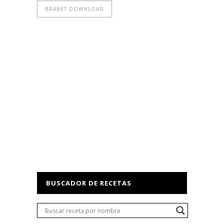
BRABET DOWNLOAD
BUSCADOR DE RECETAS