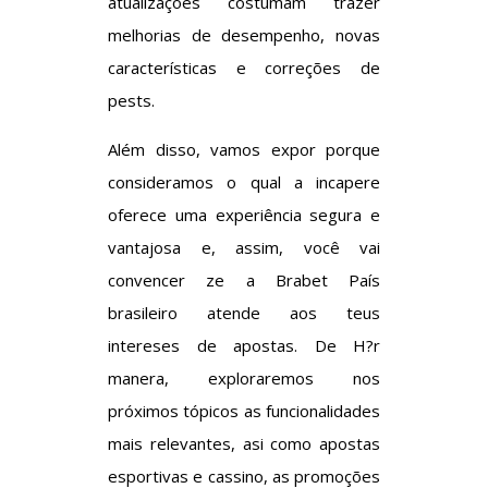
atualizações costumam trazer
melhorias de desempenho, novas
características e correções de
pests.
Além disso, vamos expor porque
consideramos o qual a incapere
oferece uma experiência segura e
vantajosa e, assim, você vai
convencer ze a Brabet País
brasileiro atende aos teus
intereses de apostas. De H?r
manera, exploraremos nos
próximos tópicos as funcionalidades
mais relevantes, asi como apostas
esportivas e cassino, as promoções