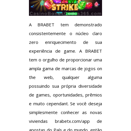
A BRABET tem demonstrado
consistentemente o núcleo claro
zero enriquecimento de sua
experiência de game. A BRABET
tem o orgulho de proporcionar uma
ampla gama de marcas de jogos on
the web, qualquer alguma
possuindo sua própria diversidade
de games, oportunidades, prêmios
e muito cependant. Se você deseja
simplesmente conhecer as novas
viviendas
brabetx.com/app
de
apostas do País e do mundo, então