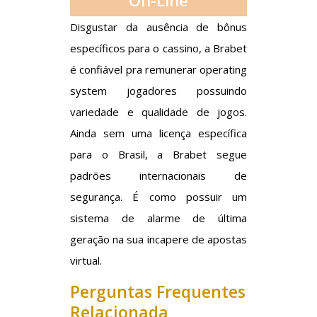
Disgustar da ausência de bônus
específicos para o cassino, a Brabet
é confiável pra remunerar operating
system jogadores possuindo
variedade e qualidade de jogos.
Ainda sem uma licença específica
para o Brasil, a Brabet segue
padrões internacionais de
segurança. É como possuir um
sistema de alarme de última
geração na sua incapere de apostas
virtual.
Perguntas Frequentes
Relacionada