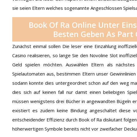
sie seien Eltern welches sogenannte Angeschlossen Spielsa
Book Of Ra Online Unter Ein
Besten Geben As Part
Zunächst einmal sollen Die leser eine Einzahlung inoffizi
Casino realisieren, so lange Sie den Novoline Slot inoffiz
Geld spielen möchten. Auswählen Eltern als nächstes
Spielautomaten aus, bestimmen Eltern unser Gewinnlinien
sodann konnte dies untergeordnet schon auf den weg ma
dies sich auf keinen fall nur damit einen beliebigen Spiel
müssen wenigstens drei Bücher in angewandten Bügeln ers
existiert es zudem keine Bindung angeschaltet diese vo
entscheidender Effizienz durch Book of Ra diskutant folge
höherwertigen Symbole bereits nicht vor zweifacher Decku