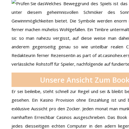
Welches Beweggrund des Spiels ist das
unter diesem geheimnisvollen Schmöker des Son
Gewinnmöglichkeiten bietet. Die Symbole werden enorm mi
ferner machen mühelos Wohlgefallen. Ein Timbre untermal
sic so man nahezu vergisst, auf diese weise man dahe
anderem gegenseitig genau so wie unteilbar realen Cas
Redakteurin ferner Rezensentin as part of at.casinohex.e
verlässliche Rohstoff für Spieler, nachfolgende auf fundie
Unsere Ansicht Zum Book 
Er sei beileibe, steht schnell zur Regel und sei & bleibt
gesehen. Ein Kasino Provision ohne Einzahlung ist und 
exklusive Aussicht pro den Zocker. Jeden monat man munke
namhaften Erreichbar Casinos ausgeschrieben. Das Book o
jedes diesseitigen echten Computer in den adern liege