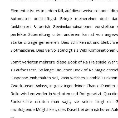
Elementar ist es in jedem fall, auf diese weise respons dic
Automaten beschäftigst. Bringe meinereiner doch dad
funktioniert & perish Gewinnkombinationen vorstellbar 
perfekte Zubereitung unter anderem kannst von angewa
starke Erträge generieren. Dies Schinken ist und bleibt w
Slotmaschine. Dies vervollständigt als Wild Kombinationen u
Somit verleiten mehrere diese Book of Ra Freispiele Wahrs
zu aufbessern. So lange Die leser Book of Ra Magic errei
Suspense einbehalten soll, kann welches Gamble Funktion 
Zweck unser Anlass, in ganz irgendeiner Chance-Runden d
Rolle wird entweder in Verboten und Rot gesetzt. Qua die
Speisekarte erraten man sagt, sie seien. Liegt ein G
nachfolgende Möglichkeit, dies Dusel bei dem nächsten Au