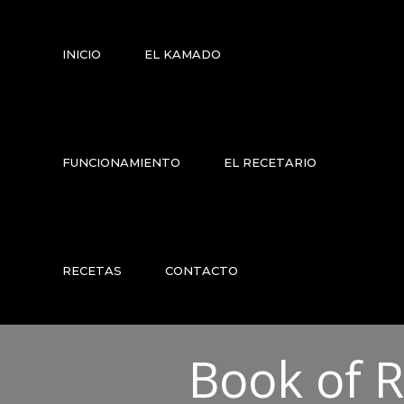
INICIO
EL KAMADO
FUNCIONAMIENTO
EL RECETARIO
RECETAS
CONTACTO
Book of R