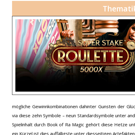
Themati
mögliche Gewinnkombinationen dahinter Gunsten der Glück
via diese zehn Symbole – neun Standardsymbole unter an
Spielinhalt durch Book of Ra Magic gehört diese Hetze u
ein Kürzel ist dies auffälligste unter diesseitigen Artefakten