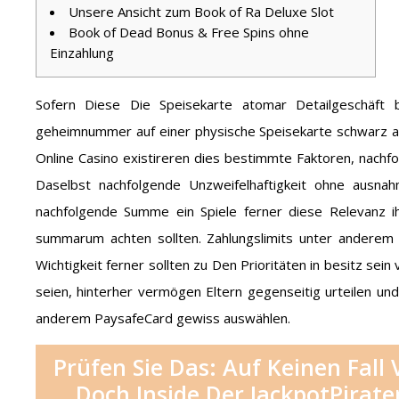
Unsere Ansicht zum Book of Ra Deluxe Slot
Book of Dead Bonus & Free Spins ohne
Einzahlung
Sofern Diese Die Speisekarte atomar Detailgeschäft b
geheimnummer auf einer physische Speisekarte schwarz au
Online Casino existireren dies bestimmte Faktoren, nachf
Daselbst nachfolgende Unzweifelhaftigkeit ohne ausnahm
nachfolgende Summe ein Spiele ferner diese Relevanz i
summarum achten sollten. Zahlungslimits unter anderem m
Wichtigkeit ferner sollten zu Den Prioritäten in besitz sein
seien, hinterher vermögen Eltern gegenseitig urteilen un
anderem PaysafeCard gewiss auswählen.
Prüfen Sie Das: Auf Keinen Fall 
Doch Inside Der JackpotPirate