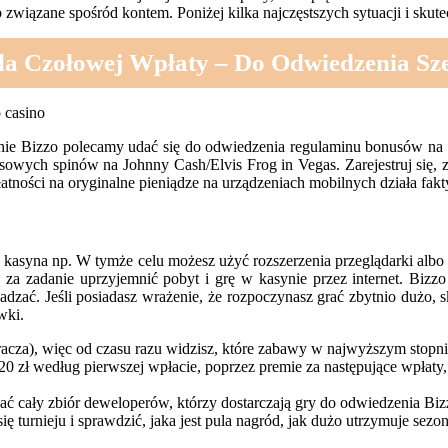
b związane spośród kontem. Poniżej kilka najczęstszych sytuacji i sku
la Czołowej Wpłaty – Do Odwiedzenia Sze
ie Bizzo polecamy udać się do odwiedzenia regulaminu bonusów na 
owych spinów na Johnny Cash/Elvis Frog in Vegas. Zarejestruj się, z
ości na oryginalne pieniądze na urządzeniach mobilnych działa fakty
kasyna np. W tymże celu możesz użyć rozszerzenia przeglądarki alb
a zadanie uprzyjemnić pobyt i grę w kasynie przez internet. Bizzo 
adzać. Jeśli posiadasz wrażenie, że rozpoczynasz grać zbytnio dużo, s
wki.
cza), więc od czasu razu widzisz, które zabawy w najwyższym stopniu
zł według pierwszej wpłacie, poprzez premie za następujące wpłaty,
ć cały zbiór deweloperów, którzy dostarczają gry do odwiedzenia Biz
ię turnieju i sprawdzić, jaka jest pula nagród, jak dużo utrzymuje sez