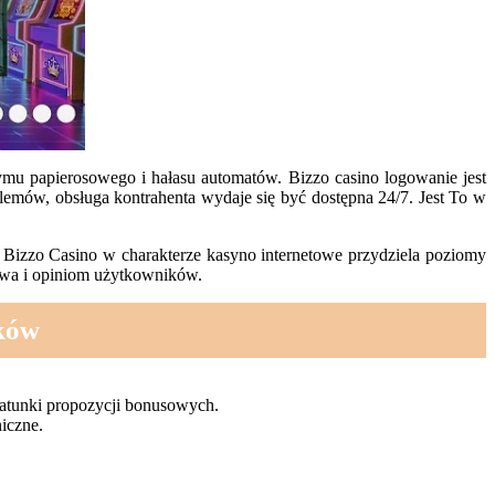
dymu papierosowego i hałasu automatów. Bizzo casino logowanie jest
lemów, obsługa kontrahenta wydaje się być dostępna 24/7. Jest To w
. Bizzo Casino w charakterze kasyno internetowe przydziela poziomy
stwa i opiniom użytkowników.
ków
atunki propozycji bonusowych.
iczne.