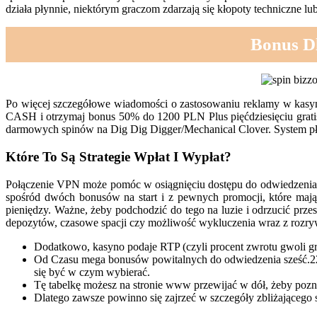
działa płynnie, niektórym graczom zdarzają się kłopoty techniczne lu
Bonus D
Po więcej szczegółowe wiadomości o zastosowaniu reklamy w kasyn
CASH i otrzymaj bonus 50% do 1200 PLN Plus pięćdziesięciu gratis
darmowych spinów na Dig Dig Digger/Mechanical Clover. System płatn
Które To Są Strategie Wpłat I Wypłat?
Połączenie VPN może pomóc w osiągnięciu dostępu do odwiedzenia 
spośród dwóch bonusów na start i z pewnych promocji, które mają z
pieniędzy. Ważne, żeby podchodzić do tego na luzie i odrzucić przes
depozytów, czasowe spacji czy możliwość wykluczenia wraz z rozry
Dodatkowo, kasyno podaje RTP (czyli procent zwrotu gwoli gra
Od Czasu mega bonusów powitalnych do odwiedzenia sześć.220 
się być w czym wybierać.
Tę tabelkę możesz na stronie www przewijać w dół, żeby pozna
Dlatego zawsze powinno się zajrzeć w szczegóły zbliżającego s