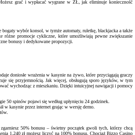
Możesz grać i wypłacać wygrane w ZŁ, jak eliminuje konieczność
bogaty wybór konsol, w tymże automaty, ruletkę, blackjacka a także
różne promocje cykliczne, które umożliwiają pewne zwiększanie
czne bonusy i dedykowane propozycji.
daje doniosłe wrażenia w kasynie na żywo, które przyciągają graczy
azuje się przyjemnością. Jak więcej, obsługują sporo języków, w tym
ować wychodząc z mieszkaniu. Dzięki intuicyjnej nawigacji i pomocy
gie 50 spinów pojawi się według upłynięciu 24 godzinek.
ł w kasynie przez internet grając w wersję demo.
tów.
, zgarniesz 50% bonusu – świetny początek gwoli tych, którzy chcą
zenia 1.240 zł możesz liczyć na 100% bonusu. Chociaż Bizzo Casino