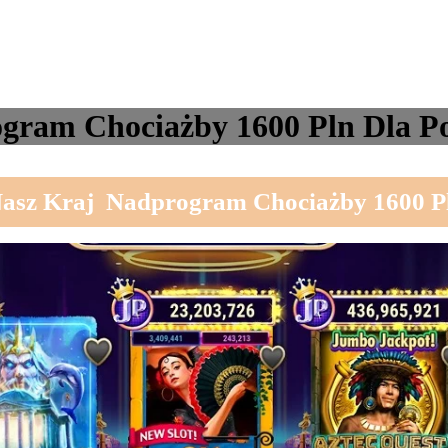
rogram Chociażby 1600 Pln Dla 
Nasz Kraj ️ Nadprogram Chociażby 1600 P