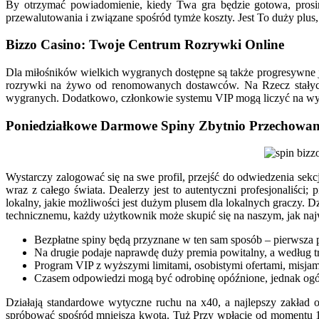
By otrzymać powiadomienie, kiedy Twa gra będzie gotowa, prosi
przewalutowania i związane spośród tymże koszty. Jest To duży plus, 
Bizzo Casino: Twoje Centrum Rozrywki Online
Dla miłośników wielkich wygranych dostępne są także progresywne j
rozrywki na żywo od renomowanych dostawców. Na Rzecz stałych
wygranych. Dodatkowo, członkowie systemu VIP mogą liczyć na wyjąt
Poniedziałkowe Darmowe Spiny Zbytnio Przechowan
Wystarczy zalogować się na swe profil, przejść do odwiedzenia sek
wraz z całego świata. Dealerzy jest to autentyczni profesjonaliści
lokalny, jakie możliwości jest dużym plusem dla lokalnych graczy.
technicznemu, każdy użytkownik może skupić się na naszym, jak naj
Bezpłatne spiny będą przyznane w ten sam sposób – pierwsza 
Na drugie podaje naprawdę duży premia powitalny, a według tr
Program VIP z wyższymi limitami, osobistymi ofertami, misja
Czasem odpowiedzi mogą być odrobinę opóźnione, jednak ogóln
Działają standardowe wytyczne ruchu na x40, a najlepszy zakład o
spróbować spośród mniejszą kwotą. Tuż Przy wpłacie od momentu 12