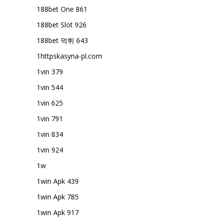
188bet One 861
188bet Slot 926
188bet 먹튀 643
1httpskasyna-pl.com
1vin 379
1vin 544
1vin 625
1vin 791
1vin 834
1vin 924
1w
1win Apk 439
1win Apk 785
1win Apk 917