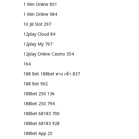
1 Win Online 851
1 Win Online 984
10 Jili Slot 297
12play Cloud 84
12play My 767
12play Online Casino 354
164
188 Bet 188bet ทาง เข้า 837
188 Bet 902
188bet 250 136
188bet 250 794
188bet 68183 700
188bet 68183 928
188bet App 25