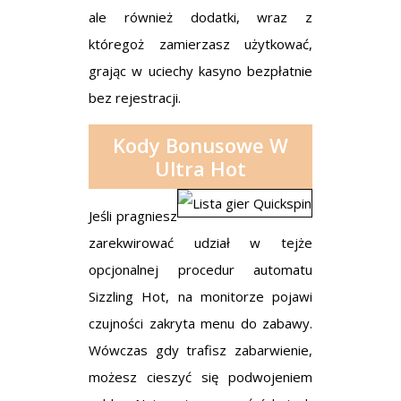
ale również dodatki, wraz z
któregoż zamierzasz użytkować,
grając w uciechy kasyno bezpłatnie
bez rejestracji.
Kody Bonusowe W
Ultra Hot
Jeśli pragniesz
zarekwirować udział w tejże
opcjonalnej procedur automatu
Sizzling Hot, na monitorze pojawi
czujności zakryta menu do zabawy.
Wówczas gdy trafisz zabarwienie,
możesz cieszyć się podwojeniem