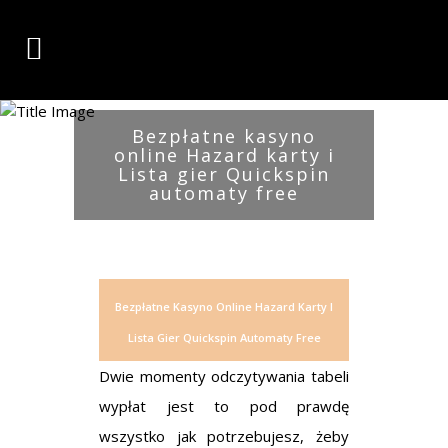
Bezpłatne kasyno
online Hazard karty i
Lista gier Quickspin
automaty free
Bezpłatne Kasyno Online Hazard Karty I
Lista Gier Quickspin Automaty Free
Dwie momenty odczytywania tabeli
wypłat jest to pod prawdę
wszystko jak potrzebujesz, żeby