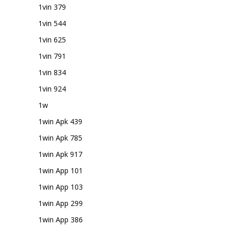
1vin 379
1vin 544
1vin 625
1vin 791
1vin 834
1vin 924
1w
1win Apk 439
1win Apk 785
1win Apk 917
1win App 101
1win App 103
1win App 299
1win App 386