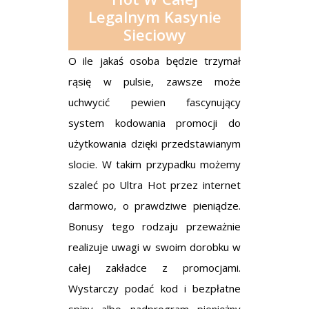
Legalnym Kasynie
Sieciowy
O ile jakaś osoba będzie trzymał
rąsię w pulsie, zawsze może
uchwycić pewien fascynujący
system kodowania promocji do
użytkowania dzięki przedstawianym
slocie. W takim przypadku możemy
szaleć po Ultra Hot przez internet
darmowo, o prawdziwe pieniądze.
Bonusy tego rodzaju przeważnie
realizuje uwagi w swoim dorobku w
całej zakładce z promocjami.
Wystarczy podać kod i bezpłatne