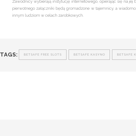
Zawodnicy wybierają instytucję internetowego, opierając się na jej
pierwotnego załączniki będą gromadzone w tajemnicy, a wiadomoś
innym ludziom w celach zarobkowych.
TAGS:
BETSAFE FREE SLOTS
BETSAFE KASYNO
BETSAFE 