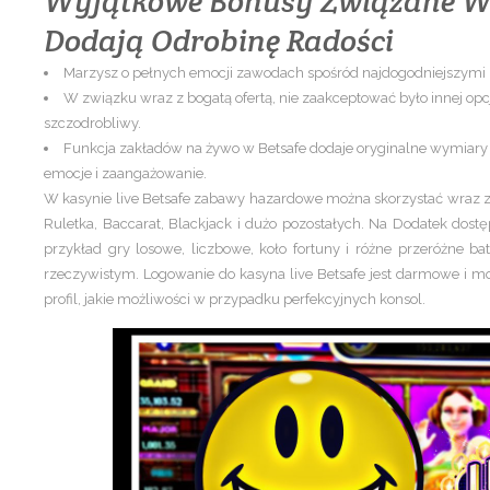
Wyjątkowe Bonusy Związane Wr
Dodają Odrobinę Radości
Marzysz o pełnych emocji zawodach spośród najdogodniejszymi 
W związku wraz z bogatą ofertą, nie zaakceptować było innej opcj
szczodrobliwy.
Funkcja zakładów na żywo w Betsafe dodaje oryginalne wymiary
emocje i zaangażowanie.
W kasynie live Betsafe zabawy hazardowe można skorzystać wraz z 
Ruletka, Baccarat, Blackjack i dużo pozostałych. Na Dodatek dostęp
przykład gry losowe, liczbowe, koło fortuny i różne przeróżne bata
rzeczywistym. Logowanie do kasyna live Betsafe jest darmowe i mo
profil, jakie możliwości w przypadku perfekcyjnych konsol.